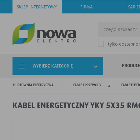
SKLEP INTERNETOWY
FIRMA
KARIE
tylko dostępne
PRODUCE
WYBIERZ KATEGORIĘ
HURTOWNIA ELEKTRYCZNA
KABLE I PRZEWODY
KABLE ELEK
KABEL ENERGETYCZNY YKY 5X35 RMC