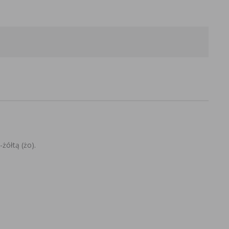
żółtą (żo).