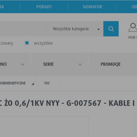
RA
PORADY
NOWATOR
OD
Wszystkie kategorie
MOJE
 towary
wszystkie
NCI
SERIE
PROMOCJE
TROENERGETYCZNE
YKY
 ŻO 0,6/1KV NYY - G-007567 - KABLE 