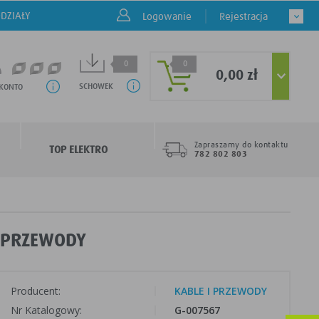
DZIAŁY
Logowanie
Rejestracja
0
0
0,00 zł
SCHOWEK
 KONTO
Zapraszamy do kontaktu
TOP ELEKTRO
782 802 803
I PRZEWODY
Producent:
KABLE I PRZEWODY
Nr Katalogowy:
G-007567