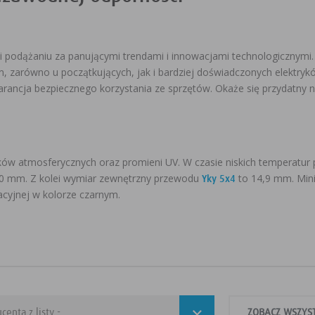
i podążaniu za panującymi trendami i innowacjami technologicznymi.
iem, zarówno u początkujących, jak i bardziej doświadczonych elektry
rancja bezpiecznego korzystania ze sprzętów. Okaże się przydatny n
ków atmosferycznych oraz promieni UV. W czasie niskich temperatur 
1,0 mm. Z kolei wymiar zewnętrzny przewodu
to 14,9 mm. Min
Yky 5x4
acyjnej w kolorze czarnym.
ZOBACZ WSZYS