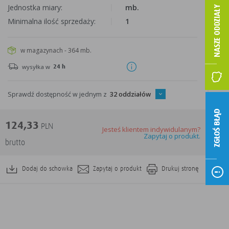
Jednostka miary:
mb.
Minimalna ilość sprzedaży:
1
w magazynach - 364 mb.
wysyłka w
24 h
Sprawdź dostępność w jednym z
32 oddziałów
ZGŁOŚ BŁĄD
124,33
PLN
Jesteś klientem indywidulanym?
Zapytaj o produkt.
brutto
Dodaj do schowka
Zapytaj o produkt
Drukuj stronę