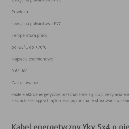
Powłoka
specjalna polwinitowa PVC
Temperatura pracy
od -30°C do +70°C
Napięcie znamionowe
0,6/1 kV
Zastosowanie
kable elektroenergetyczne przeznaczone są do przesyłania ene
sieciach zasilających aglomeracje, można je stosować do ukł
Kabel energetyczny Yky 5x4 o ni