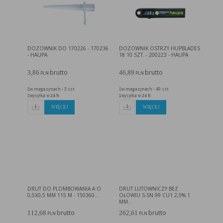
DOZOWNIK DO 170226 - 170236
DOZOWNIK OSTRZY HUPBLADES
- HAUPA
18 10 SZT. - 200223 - HAUPA
brutto
brutto
3,86
46,89
PLN
PLN
w magazynach - 3 szt.
w magazynach - 49 szt.
wysyłka w
24 h
wysyłka w
24 h
WIĘCEJ
WIĘCEJ
DRUT DO PLOMBOWANIA A O
DRUT LUTOWNICZY BEZ
0,5X0,5 MM 115 M - 150360...
OŁOWIU S-SN 99 CU1 2,5% 1
MM...
brutto
brutto
112,68
262,61
PLN
PLN