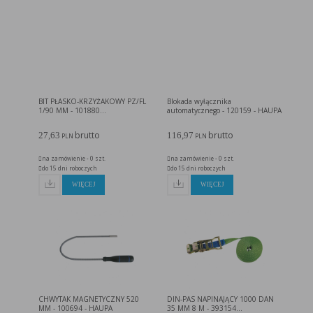
BIT PŁASKO-KRZYŻAKOWY PZ/FL
Blokada wyłącznika
1/90 MM - 101880...
automatycznego - 120159 - HAUPA
brutto
brutto
27,63
116,97
PLN
PLN
na zamówienie - 0 szt.
na zamówienie - 0 szt.
do 15 dni roboczych
do 15 dni roboczych
WIĘCEJ
WIĘCEJ
CHWYTAK MAGNETYCZNY 520
DIN-PAS NAPINAJĄCY 1000 DAN
MM - 100694 - HAUPA
35 MM 8 M - 393154...