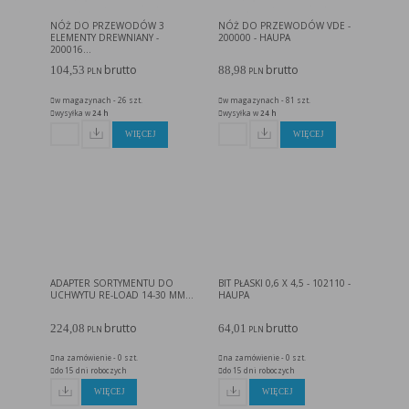
w taki sposób, aby blokować automatyczną obsługę plików „cookies” w ustawieniach przeglądarki
internetowej bądź informować o ich każdorazowym przesłaniu na urządzenie użytkownika.
NÓŻ DO PRZEWODÓW 3
NÓŻ DO PRZEWODÓW VDE -
Szczegółowe informacje o możliwości i sposobach obsługi plików „cookies” dostępne są w
ustawieniach oprogramowania (przeglądarki internetowej).
ELEMENTY DREWNIANY -
200000 - HAUPA
Ograniczenie stosowania plików „cookies”, może wpłynąć na niektóre funkcjonalności dostępne
200016...
na stronie internetowej.
brutto
brutto
104,53
88,98
PLN
PLN
w magazynach - 26 szt.
w magazynach - 81 szt.
wysyłka w
24 h
wysyłka w
24 h
WIĘCEJ
WIĘCEJ
ADAPTER SORTYMENTU DO
BIT PŁASKI 0,6 X 4,5 - 102110 -
UCHWYTU RE-LOAD 14-30 MM...
HAUPA
brutto
brutto
224,08
64,01
PLN
PLN
na zamówienie - 0 szt.
na zamówienie - 0 szt.
do 15 dni roboczych
do 15 dni roboczych
WIĘCEJ
WIĘCEJ