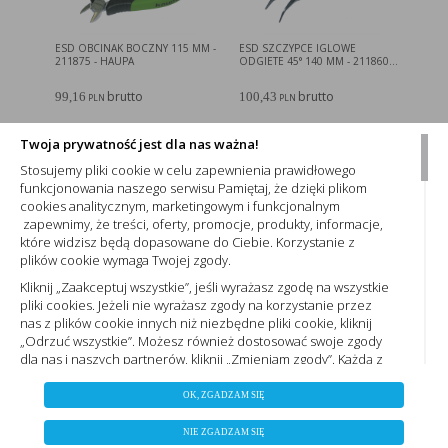
ESD OBCINAK BOCZNY 115 MM -
ESD SZCZYPCE IGLOWE
211875 - HAUPA
ODGIETE 45° 140 MM - 211860...
brutto
brutto
99,16
100,43
PLN
PLN
w magazynach - 21 szt.
na zamówienie - 0 szt.
Twoja prywatność jest dla nas ważna!
wysyłka w
24 h
do 15 dni roboczych
Stosujemy pliki cookie w celu zapewnienia prawidłowego
WIĘCEJ
WIĘCEJ
funkcjonowania naszego serwisu Pamiętaj, że dzięki plikom
cookies analitycznym, marketingowym i funkcjonalnym
zapewnimy, że treści, oferty, promocje, produkty, informacje,
które widzisz będą dopasowane do Ciebie. Korzystanie z
plików cookie wymaga Twojej zgody.
Kliknij „Zaakceptuj wszystkie”, jeśli wyrażasz zgodę na wszystkie
pliki cookies. Jeżeli nie wyrażasz zgody na korzystanie przez
nas z plików cookie innych niż niezbędne pliki cookie, kliknij
GRZECHOTKA VDE 1/2" ECO -
GWINTOWNIK PROSTY HSS M6 -
„Odrzuć wszystkie”. Możesz również dostosować swoje zgody
220450 - HAUPA
230986 - HAUPA
dla nas i naszych partnerów, kliknij „Zmieniam zgody”. Każdą z
wyrażonych zgód możesz wycofać w każdym momencie,
brutto
brutto
725,26
65,56
ZAPISZ WYBRANE
PLN
PLN
zmieniając wybrane ustawienia. Więcej informacji znajdziesz
OK, ZGADZAM SIĘ
Polityce prywatności,. Korzystanie z plików cookie we
na zamówienie - 0 szt.
na zamówienie - 0 szt.
NIE ZGADZAM SIĘ
do 15 dni roboczych
do 15 dni roboczych
wskazanych powyżej celach związane jest z przetwarzaniem
NIE ZGADZAM SIĘ
0
ZAAKCEPTUJ WSZYSTKIE