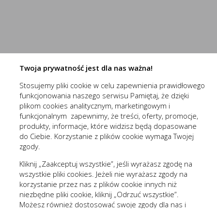
przechowywania ich na urządzeniu końcowym oraz unikalny 
Do czego używamy plików „cookies”?
Niezbędne (2)
Pliki „cookies” używane są w celu dostosowania zawartości 
Niezbędne pliki cookies służą do prawidłowego funkcjo
celu tworzenia anonimowych, zagregowanych statystyk, któr
zawartości, z wyłączeniem personalnej identyfikacji użytkow
Pliki cookies odpowiadają na podejmowane przez Ciebie
Więcej
formularzy. Dzięki plikom cookies strona, z której korz
Twoja prywatność jest dla nas ważna!
Jakich plików „cookies” używamy?
Stosujemy pliki cookie w celu zapewnienia prawidłowego
Stosowane są, co do zasady, dwa rodzaje plików „cookies” –
(1st‑party)
nowaelektropl_cookie_consent
funkcjonowania naszego serwisu Pamiętaj, że dzięki
wylogowania ze strony internetowej lub wyłączenia oprogram
Funkcjonalne i personalizacyjne
(1st‑party)
nowaelektropl_session
plikom cookies analitycznym, marketingowym i
plików „cookies” albo do momentu ich ręcznego usunięcia pr
Tego typu pliki cookies umożliwiają stronie interneto
funkcjonalnym zapewnimy, że treści, oferty, promocje,
Pliki „cookies” wykorzystywane przez partnerów operatora s
prezentowanych treści.
produkty, informacje, które widzisz będą dopasowane
Wyróżnić można szczegółowy podział cookies, ze względu n
do Ciebie. Korzystanie z plików cookie wymaga Twojej
Dzięki tym plikom cookies możemy zapewnić Ci większy
Więcej
zgody.
A. Rodzaje cookies ze względu na niezbędność do realizac
preferencji. Wyrażenie zgody na funkcjonalne i personal
Kliknij „Zaakceptuj wszystkie”, jeśli wyrażasz zgodę na
Rodzaj
wszystkie pliki cookies. Jeżeli nie wyrażasz zgody na
Analityczne (3)
korzystanie przez nas z plików cookie innych niż
Niezbędne
Są absolutnie
niezbędne pliki cookie, kliknij „Odrzuć wszystkie”.
Analityczne pliki cookies pomagają nam rozwijać się i
Możesz również dostosować swoje zgody dla nas i
Funkcjonalne
Są ważne dla 
Cookies analityczne pozwalają na uzyskanie informacji 
Więcej
naszych partnerów, kliknij „Zmieniam zgody”. Każdą z