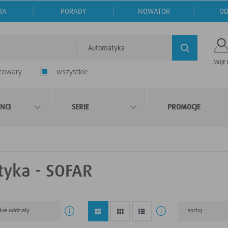
RA
PORADY
NOWATOR
OD
Automatyka
MOJE
 towary
wszystkie
NCI
SERIE
PROMOCJE
yka - SOFAR
kie oddziały
- sortuj -