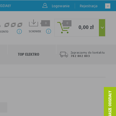
DZIAŁY
Logowanie
Rejestracja
0
0
0,00 zł
SCHOWEK
 KONTO
Zapraszamy do kontaktu
TOP ELEKTRO
782 802 803