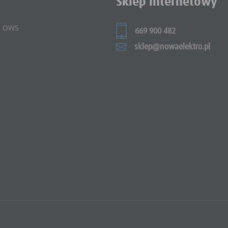
Sklep internetowy
 i OWS
669 900 482
sklep@nowaelektro.pl
e