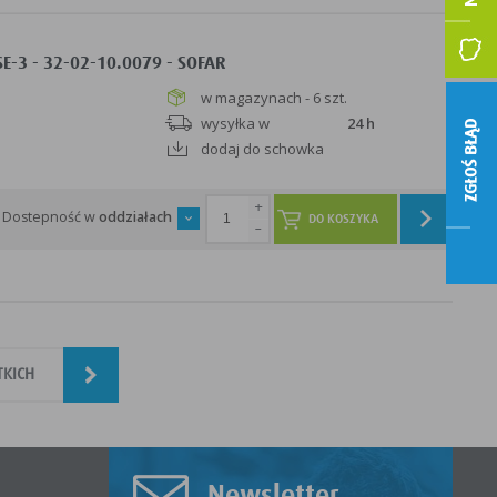
-3 - 32-02-10.0079 - SOFAR
w magazynach - 6 szt.
wysyłka w
24 h
ZGŁOŚ BŁĄD
dodaj do schowka
+
Dostepność w
oddziałach
DO KOSZYKA
-
TKICH
Newsletter