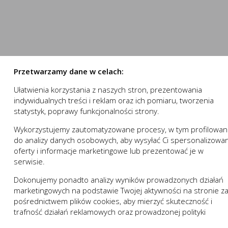
numer.
stron internetowych do preferencji użytkownika oraz optymalizac
nowania strony internetowej i umożliwiają Ci komfortowe k
e pomagają zrozumieć w jaki sposób użytkownik korzysta ze stron
nika.
 działania w celu m.in. dostosowania Twoich ustawień prefe
ystasz, może działać bez zakłóceń.
Przetwarzamy dane w celach:
Ułatwienia korzystania z naszych stron, prezentowania
 „sesyjne” oraz „stałe”. Pierwsze z nich są plikami tymczasowymi
indywidualnych treści i reklam oraz ich pomiaru, tworzenia
owania (przeglądarki internetowej). „Stałe” pliki pozostają na 
statystyk, poprawy funkcjonalności strony.
zez użytkownika.
wej zapamiętanie wprowadzonych przez Ciebie ustawień oraz 
trony internetowej, w tym w szczególności użytkowników strony 
Wykorzystujemy zautomatyzowane procesy, w tym profilowan
ZAPISZ WYBRANE
a:
do analizy danych osobowych, aby wysyłać Ci spersonalizowa
 komfort korzystania z funkcjonalności naszej strony popr
oferty i informacje marketingowe lub prezentować je w
ji usługi
izacyjne pliki cookies gwarantuje dostępność większej ilości
NIE ZGADZAM SIĘ
serwisie.
Opis
Dokonujemy ponadto analizy wyników prowadzonych działań
ZAAKCEPTUJ WSZYSTKIE
marketingowych na podstawie Twojej aktywności na stronie z
 niezbędne do prawidłowego funkcjonowania witryny lub funkcjona
pośrednictwem plików cookies, aby mierzyć skuteczność i
 dostosowywać do Twoich potrzeb.
Anuluj
trafność działań reklamowych oraz prowadzonej polityki
działania serwisu:
w zakresie wykorzystywania witryny internetowej, miejsca or
cenowej.