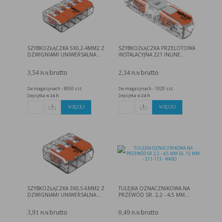
w taki sposób, aby blokować automatyczną obsługę plików „cookies” w ustawieniach przeglądarki
internetowej bądź informować o ich każdorazowym przesłaniu na urządzenie użytkownika.
Szczegółowe informacje o możliwości i sposobach obsługi plików „cookies” dostępne są w
ustawieniach oprogramowania (przeglądarki internetowej).
Ograniczenie stosowania plików „cookies”, może wpłynąć na niektóre funkcjonalności dostępne
na stronie internetowej.
SZYBKOZŁĄCZKA 5X0,2-4MM2 Z
SZYBKOZŁĄCZKA PRZELOTOWA
DZWIGNIAMI UNIWERSALNA...
INSTALACYJNA 221 INLINE...
brutto
brutto
3,54
2,34
PLN
PLN
w magazynach - 8050 szt.
w magazynach - 1020 szt.
wysyłka w
24 h
wysyłka w
24 h
WIĘCEJ
WIĘCEJ
SZYBKOZŁĄCZKA 3X0,5-6MM2 Z
TULEJKA OZNACZNIKOWA NA
DZWIGNIAMI UNIWERSALNA...
PRZEWÓD SR. 2,2 - 4,5 MM...
brutto
brutto
3,91
0,49
PLN
PLN