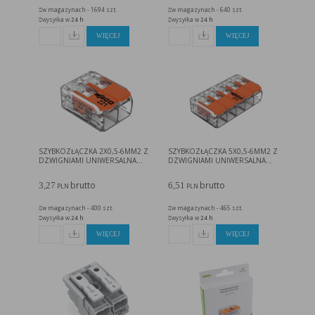
w magazynach - 1694 szt.
w magazynach - 640 szt.
wysyłka w
24 h
wysyłka w
24 h
WIĘCEJ
WIĘCEJ
SZYBKOZŁĄCZKA 2X0,5-6MM2 Z
SZYBKOZŁĄCZKA 5X0,5-6MM2 Z
DZWIGNIAMI UNIWERSALNA...
DZWIGNIAMI UNIWERSALNA...
brutto
brutto
3,27
6,51
PLN
PLN
w magazynach - 400 szt.
w magazynach - 465 szt.
wysyłka w
24 h
wysyłka w
24 h
WIĘCEJ
WIĘCEJ