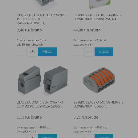
ZŁĄCZKA ZASILAJĄCA BEZ STYKU
SZYBKOZŁĄCZKA 3X0,5-6MM2 Z
PE BEZ STOPEK
DZWIGNIAMI UNIWERSALNA...
ZATRZASKOWYCH...
brutto
brutto
2,40
44,98
PLN
PLN
na zamówienie - 0 szt.
w magazynach - 24 blist.
do 30 dni roboczych
wysyłka w
24 h
WIĘCEJ
WIĘCEJ
ZŁĄCZKA OŚWIETLENIOWA 1X1-
SZYBKOZŁĄCZKA 5X0,08-4MM2 Z
2,5MM2 POJEDYNCZA SZARY...
DZWIGNIAMI CLASSIC...
brutto
brutto
1,11
3,21
PLN
PLN
w magazynach - 1058 szt.
w magazynach - 4160 szt.
wysyłka w
24 h
wysyłka w
24 h