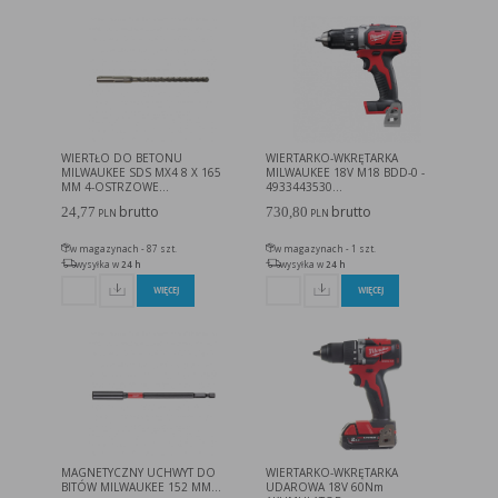
WIERTŁO DO BETONU
WIERTARKO-WKRĘTARKA
MILWAUKEE SDS MX4 8 X 165
MILWAUKEE 18V M18 BDD-0 -
MM 4-OSTRZOWE...
4933443530...
brutto
brutto
24,77
730,80
PLN
PLN
w magazynach - 87 szt.
w magazynach - 1 szt.
wysyłka w
24 h
wysyłka w
24 h
WIĘCEJ
WIĘCEJ
MAGNETYCZNY UCHWYT DO
WIERTARKO-WKRĘTARKA
BITÓW MILWAUKEE 152 MM...
UDAROWA 18V 60Nm