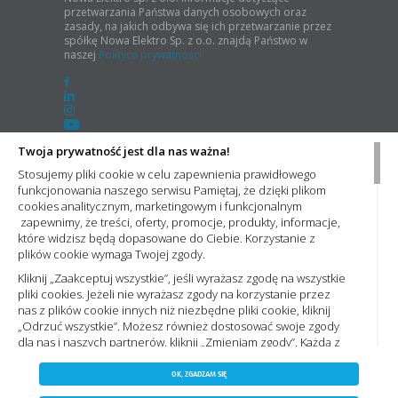
przetwarzania Państwa danych osobowych oraz
zasady, na jakich odbywa się ich przetwarzanie przez
spółkę Nowa Elektro Sp. z o.o. znajdą Państwo w
naszej
Polityce prywatności
Twoja prywatność jest dla nas ważna!
Newsletter
Stosujemy pliki cookie w celu zapewnienia prawidłowego
funkcjonowania naszego serwisu Pamiętaj, że dzięki plikom
Chcesz otrzymywać informacje o promocjach, nowościach wpisz adres e-mail:
cookies analitycznym, marketingowym i funkcjonalnym
zapewnimy, że treści, oferty, promocje, produkty, informacje,
Administratorem Państwa danych osobowych jest Nowa Elektro Sp. z o.o. Informacje dotyczące przetwarzania
które widzisz będą dopasowane do Ciebie. Korzystanie z
Państwa danych osobowych oraz zasady, na jakich odbywa się ich przetwarzanie przez spółkę Nowa Elektro Sp.
plików cookie wymaga Twojej zgody.
z o.o. znajdą Państwo w naszej
Polityce prywatności
Kliknij „Zaakceptuj wszystkie”, jeśli wyrażasz zgodę na wszystkie
pliki cookies. Jeżeli nie wyrażasz zgody na korzystanie przez
nas z plików cookie innych niż niezbędne pliki cookie, kliknij
„Odrzuć wszystkie”. Możesz również dostosować swoje zgody
Należymy do
dla nas i naszych partnerów, kliknij „Zmieniam zgody”. Każdą z
wyrażonych zgód możesz wycofać w każdym momencie,
ZAPISZ WYBRANE
zmieniając wybrane ustawienia. Więcej informacji znajdziesz
Grupa NowaElektro
OK, ZGADZAM SIĘ
Polityce prywatności,. Korzystanie z plików cookie we
NIE ZGADZAM SIĘ