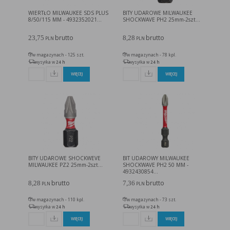
WIERTŁO MILWAUKEE SDS PLUS
BITY UDAROWE MILWAUKEE
8/50/115 MM - 4932352021...
SHOCKWAVE PH2 25mm-2szt...
brutto
brutto
23,75
8,28
PLN
PLN
w magazynach - 125 szt.
w magazynach - 78 kpl.
wysyłka w
24 h
wysyłka w
24 h
WIĘCEJ
WIĘCEJ
BITY UDAROWE SHOCKWEVE
BIT UDAROWY MILWAUKEE
MILWAUKEE PZ2 25mm-2szt...
SHOCKWAVE PH2 50 MM -
4932430854...
brutto
brutto
8,28
7,36
PLN
PLN
w magazynach - 110 kpl.
w magazynach - 73 szt.
wysyłka w
24 h
wysyłka w
24 h
WIĘCEJ
WIĘCEJ