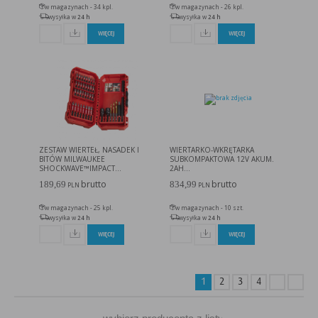
w magazynach - 34 kpl.
w magazynach - 26 kpl.
wysyłka w
24 h
wysyłka w
24 h
WIĘCEJ
WIĘCEJ
ZESTAW WIERTEŁ, NASADEK I
WIERTARKO-WKRĘTARKA
BITÓW MILWAUKEE
SUBKOMPAKTOWA 12V AKUM.
SHOCKWAVE™IMPACT...
2AH...
brutto
brutto
189,69
834,99
PLN
PLN
w magazynach - 25 kpl.
w magazynach - 10 szt.
wysyłka w
24 h
wysyłka w
24 h
WIĘCEJ
WIĘCEJ
1
2
3
4