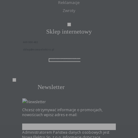
Reklamacje
Zwroty
Sklep internetowy
669 900 482
sklep@nowaelektro.pl
KONTAKTY DO ODDZIAŁÓW
Newsletter
Newsletter
Chcesz otrzymywać informacje o promocjach,
nowościach wpisz adres e-mail:
Administratorem Państwa danych osobowych jest
Nowa Elektro Sp. z o.o. Informacje dotyczące