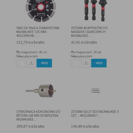
TARCZA TNĄCA DIAMENTOWA
ZESTAW ADAPTERÓW DO
MILWAUKEE 125 MM -
NASADEK UDAROWYCH
4932399540...
MILWAUKEE...
brutto
brutto
122,79
41,91
PLN
PLN
w magazynach - 49 szt.
w magazynach - 39 kpl.
wysyłka w
24 h
wysyłka w
24 h
WIĘCEJ
WIĘCEJ
OTWORNICA KORONOWA DO
ZESTAW DŁUT SDS MILWAUKEE 3
BETONU 68 MM KOMPLETNA
SZT. - 4932430001...
MILWAUKEE...
brutto
brutto
389,87
146,49
PLN
PLN