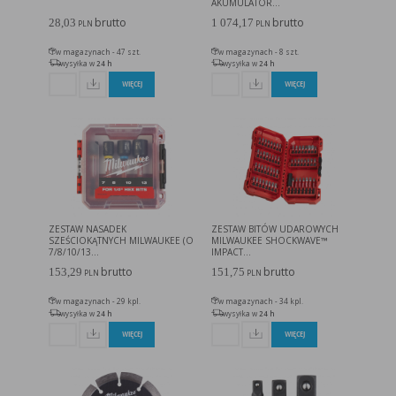
AKUMULATOR...
brutto
brutto
28,03
1 074,17
PLN
PLN
w magazynach - 47 szt.
w magazynach - 8 szt.
wysyłka w
24 h
wysyłka w
24 h
WIĘCEJ
WIĘCEJ
ZESTAW NASADEK
ZESTAW BITÓW UDAROWYCH
SZEŚCIOKĄTNYCH MILWAUKEE (O
MILWAUKEE SHOCKWAVE™
7/8/10/13...
IMPACT...
brutto
brutto
153,29
151,75
PLN
PLN
w magazynach - 29 kpl.
w magazynach - 34 kpl.
wysyłka w
24 h
wysyłka w
24 h
WIĘCEJ
WIĘCEJ