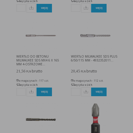
w taki sposób, aby blokować automatyczną obsługę plików „cookies” w ustawieniach przeglądarki
wysyłka w
24 h
wysyłka w
24 h
internetowej bądź informować o ich każdorazowym przesłaniu na urządzenie użytkownika.
Szczegółowe informacje o możliwości i sposobach obsługi plików „cookies” dostępne są w
WIĘCEJ
WIĘCEJ
ustawieniach oprogramowania (przeglądarki internetowej).
Ograniczenie stosowania plików „cookies”, może wpłynąć na niektóre funkcjonalności dostępne
na stronie internetowej.
WIERTŁO DO BETONU
WIERTŁO MILWAUKEE SDS PLUS
MILWAUKEE SDS MX4 6 X 165
6/50/115 MM - 4932352011...
MM 4-OSTRZOWE...
brutto
brutto
21,56
20,45
PLN
PLN
w magazynach - 117 szt.
w magazynach - 112 szt.
wysyłka w
24 h
wysyłka w
24 h
WIĘCEJ
WIĘCEJ