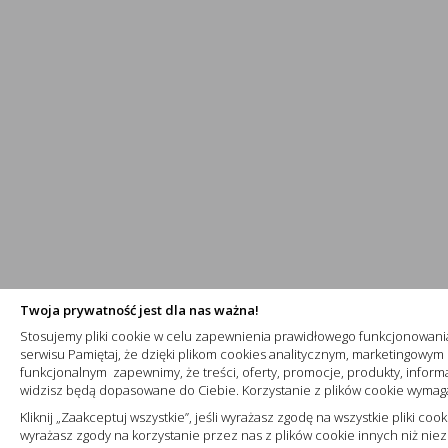
VALIF:B ŁĄCZNIK JEDNOBIEGUNOWY - 752101 - LEGRAND
brutto
20,98
PLN
w magazynach - 306 szt.
wysyłka w
24 h
Magazyn LEGRAND - 999 szt.
wysyłka do 7 dni roboczych
WIĘCEJ
Twoja prywatność jest dla nas ważna!
Stosujemy pliki cookie w celu zapewnienia prawidłowego funkcjonowan
serwisu Pamiętaj, że dzięki plikom cookies analitycznym, marketingowym 
funkcjonalnym zapewnimy, że treści, oferty, promocje, produkty, informa
widzisz będą dopasowane do Ciebie. Korzystanie z plików cookie wymag
WYŁĄCZNIK NADPRĄDOWY B 10A 1 BIEGUN S301 - 403355...
Kliknij „Zaakceptuj wszystkie”, jeśli wyrażasz zgodę na wszystkie pliki cooki
wyrażasz zgody na korzystanie przez nas z plików cookie innych niż niez