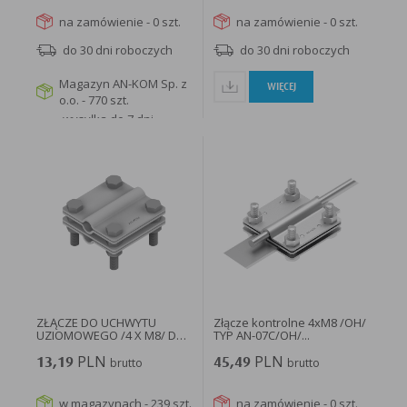
na zamówienie - 0 szt.
na zamówienie - 0 szt.
do 30 dni roboczych
do 30 dni roboczych
Magazyn AN-KOM Sp. z
WIĘCEJ
o.o. - 770 szt.
wysyłka do 7 dni
roboczych
WIĘCEJ
ZŁĄCZE DO UCHWYTU
Złącze kontrolne 4xM8 /OH/
UZIOMOWEGO /4 X M8/ DO
TYP AN-07C/OH/...
BEDNARKI...
PLN
PLN
13,19
brutto
45,49
brutto
w magazynach - 239 szt.
na zamówienie - 0 szt.