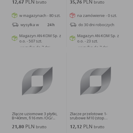
PLN
PLN
12,67
brutto
35,76
brutto
w magazynach - 80 szt.
na zamówienie - 0 szt.
wysyłka w
24 h
do 30 dni roboczych
Magazyn AN-KOM Sp. z
Magazyn AN-KOM Sp. z
o.o. - 507 szt.
o.o. - 23 szt.
wysyłka do 7 dni
wysyłka do 7 dni
roboczych
roboczych
WIĘCEJ
WIĘCEJ
Złącze uziomowe 3 płytki,
Złacze przelotowe 1-
B=40mm, fi16 mm /OG/...
srubowe M10 (stop
aluminium...
PLN
PLN
21,80
brutto
12,12
brutto