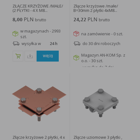
ZŁĄCZE KRZYŻOWE /MAŁE/
Złącze krzyżowe /małe/
(2 PŁYTKI - 4 X M8...
B=30mm 2 płytki 4xM8...
PLN
PLN
8,00
brutto
24,22
brutto
w magazynach - 2993
na zamówienie - 0 szt.
szt.
wysyłka w
24 h
do 30 dni roboczych
Magazyn AN-KOM Sp. z
WIĘCEJ
o.o. - 30 szt.
wysyłka do 7 dni
roboczych
WIĘCEJ
Złącze krzyżowe 2 płytki, 4 x
Złącze uziomowe 3 płytki ,