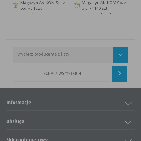
Magazyn AN-KOM Sp. z
Magazyn AN-KOM Sp. z
o.o. - 54 szt.
o.o. - 1140 szt.
wysyłka do 7 dni
wysyłka do 7 dni
roboczych
roboczych
WIĘCEJ
WIĘCEJ
ZOBACZ WSZYSTKICH
Informacje
Obsługa
Sklep internetowy