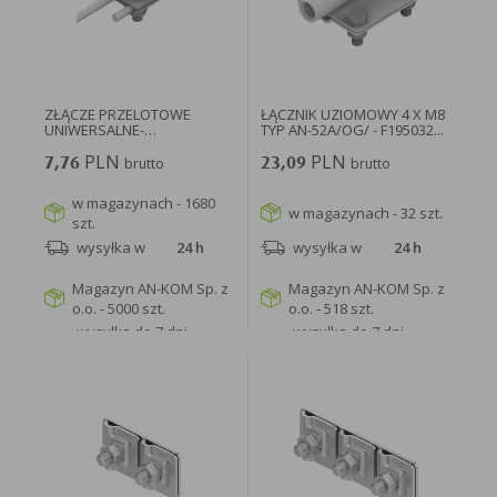
ZŁĄCZE PRZELOTOWE
ŁĄCZNIK UZIOMOWY 4 X M8
UNIWERSALNE-
TYP AN-52A/OG/ - F195032...
JEDNOOTWOROWE (1...
PLN
PLN
7,76
brutto
23,09
brutto
w magazynach - 1680
w magazynach - 32 szt.
szt.
wysyłka w
24 h
wysyłka w
24 h
Magazyn AN-KOM Sp. z
Magazyn AN-KOM Sp. z
o.o. - 5000 szt.
o.o. - 518 szt.
wysyłka do 7 dni
wysyłka do 7 dni
roboczych
roboczych
WIĘCEJ
WIĘCEJ