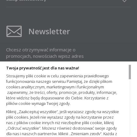
Newsletter
Chcesz otrzymywać informacje o
promocjach, nowościach wpisz adres
e-mail:
Twoja prywatność jest dla nas ważna!
Stosujemy pliki cookie w celu zapewnienia prawidłowego
funkcjonowania naszego serwisu Pamiętaj, że dzięki plikom
cookies analitycznym, marketingowym i funkcjonalnym
zapewnimy, że treści, oferty, promocje, produkty, informacje,
które widzisz będą dopasowane do Ciebie. Korzystanie z
plików cookie wymaga Twojej zgody.
Administratorem Państwa danych osobowych jest Nowa Elektro Sp. z
o.o. Informacje dotyczące przetwarzania Państwa danych osobowych
Kliknij „Zaakceptuj wszystkie”, jeśli wyrażasz zgodę na wszystkie
oraz zasady, na jakich odbywa się ich przetwarzanie przez spółkę
pliki cookies. Jeżeli nie wyrażasz zgody na korzystanie przez
Nowa Elektro Sp. z o.o. znajdą Państwo w naszej
Polityce prywatności
nas z plików cookie innych niż niezbędne pliki cookie, kliknij
„Odrzuć wszystkie”. Możesz również dostosować swoje zgody
dla nas i naszych partnerów, kliknij „Zmieniam zgody”. Każdą z