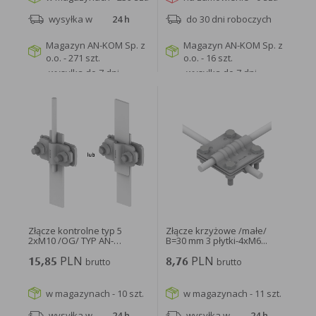
wysyłka w
24 h
do 30 dni roboczych
Magazyn AN-KOM Sp. z
Magazyn AN-KOM Sp. z
o.o. - 271 szt.
o.o. - 16 szt.
wysyłka do 7 dni
wysyłka do 7 dni
roboczych
roboczych
WIĘCEJ
WIĘCEJ
Złącze kontrolne typ 5
Złącze krzyżowe /małe/
2xM10 /OG/ TYP AN-
B=30 mm 3 płytki-4xM6...
07D/OG/-N...
PLN
PLN
15,85
brutto
8,76
brutto
w magazynach - 10 szt.
w magazynach - 11 szt.
wysyłka w
24 h
wysyłka w
24 h