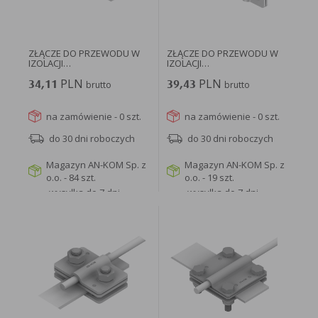
ZŁĄCZE DO PRZEWODU W
ZŁĄCZE DO PRZEWODU W
IZOLACJI
IZOLACJI
WYSOKONAPIĘCIOWEJ...
WYSOKONAPIĘCIOWEJ...
PLN
PLN
34,11
brutto
39,43
brutto
na zamówienie - 0 szt.
na zamówienie - 0 szt.
do 30 dni roboczych
do 30 dni roboczych
Magazyn AN-KOM Sp. z
Magazyn AN-KOM Sp. z
o.o. - 84 szt.
o.o. - 19 szt.
wysyłka do 7 dni
wysyłka do 7 dni
roboczych
roboczych
WIĘCEJ
WIĘCEJ