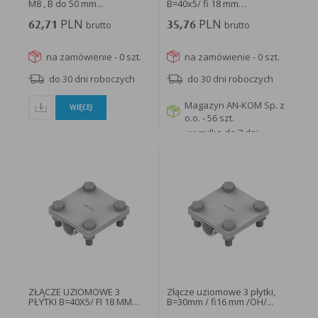
M8 , B do 50 mm...
B=40x5/ fi 18 mm
nierdzewne...
PLN
PLN
62,71
brutto
35,76
brutto
na zamówienie - 0 szt.
na zamówienie - 0 szt.
do 30 dni roboczych
do 30 dni roboczych
Magazyn AN-KOM Sp. z
WIĘCEJ
o.o. - 56 szt.
wysyłka do 7 dni
roboczych
WIĘCEJ
ZŁĄCZE UZIOMOWE 3
Złącze uziomowe 3 płytki,
PŁYTKI B=40X5/ FI 18 MM
B=30mm / fi16 mm /OH/...
OCYNKOWANE...