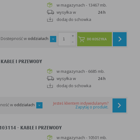
w magazynach - 13467 mb.
wysyłka w
24 h
dodaj do schowka
+
Dostepność w
oddziałach
DO KOSZYKA
-
 KABLE I PRZEWODY
w magazynach - 6685 mb.
wysyłka w
24 h
dodaj do schowka
Jesteś klientem indywidulanym?
pność w
oddziałach
Zapytaj o produkt.
-103114 - KABLE I PRZEWODY
w magazynach - 10501 mb.