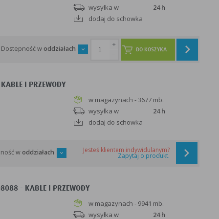
wysyłka w
24 h
dodaj do schowka
+
Dostepność w
oddziałach
DO KOSZYKA
-
 KABLE I PRZEWODY
w magazynach - 3677 mb.
wysyłka w
24 h
dodaj do schowka
Jesteś klientem indywidulanym?
pność w
oddziałach
Zapytaj o produkt.
08088 - KABLE I PRZEWODY
w magazynach - 9941 mb.
wysyłka w
24 h