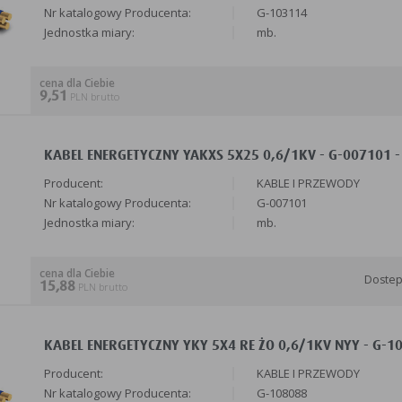
Nr katalogowy Producenta:
G-103114
Jednostka miary:
mb.
cena dla Ciebie
9,51
PLN brutto
KABEL ENERGETYCZNY YAKXS 5X25 0,6/1KV - G-007101 -
Producent:
KABLE I PRZEWODY
Nr katalogowy Producenta:
G-007101
Jednostka miary:
mb.
cena dla Ciebie
Doste
15,88
PLN brutto
KABEL ENERGETYCZNY YKY 5X4 RE ŻO 0,6/1KV NYY - G-1
Producent:
KABLE I PRZEWODY
Nr katalogowy Producenta:
G-108088