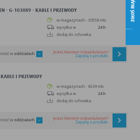
ZGŁOŚ BŁĄD
EN - G-103089 - KABLE I PRZEWODY
w magazynach - 30558 mb.
wysyłka w
24 h
dodaj do schowka
Jesteś klientem indywidulanym?
pność w
oddziałach
Zapytaj o produkt.
 KABLE I PRZEWODY
w magazynach - 6539 mb.
wysyłka w
24 h
dodaj do schowka
Jesteś klientem indywidulanym?
pność w
oddziałach
Zapytaj o produkt.