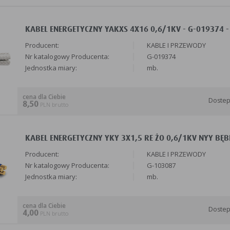
KABEL ENERGETYCZNY YAKXS 4X16 0,6/1KV - G-019374 -
Producent:
KABLE I PRZEWODY
Nr katalogowy Producenta:
G-019374
Jednostka miary:
mb.
cena dla Ciebie
Doste
8,50
PLN brutto
KABEL ENERGETYCZNY YKY 3X1,5 RE ŻO 0,6/1KV NYY BĘB
Producent:
KABLE I PRZEWODY
Nr katalogowy Producenta:
G-103087
Jednostka miary:
mb.
cena dla Ciebie
Doste
4,00
PLN brutto