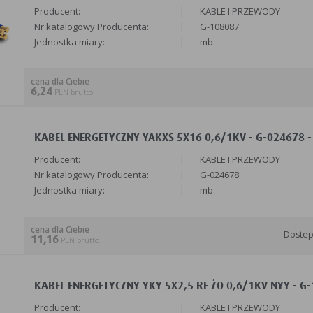
Producent:
KABLE I PRZEWODY
Nr katalogowy Producenta:
G-108087
Jednostka miary:
mb.
cena dla Ciebie
6,24
PLN brutto
KABEL ENERGETYCZNY YAKXS 5X16 0,6/1KV - G-024678 -
Producent:
KABLE I PRZEWODY
Nr katalogowy Producenta:
G-024678
Jednostka miary:
mb.
cena dla Ciebie
Doste
11,16
PLN brutto
KABEL ENERGETYCZNY YKY 5X2,5 RE ŻO 0,6/1KV NYY - G
Producent:
KABLE I PRZEWODY