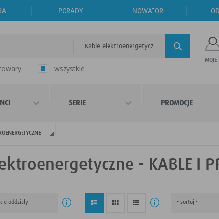
RA
PORADY
NOWATOR
OD
Kable elektroenergetyczne
MOJE
 towary
wszystkie
NCI
SERIE
PROMOCJE
TROENERGETYCZNE
lektroenergetyczne - KABLE I
kie oddziały
- sortuj -