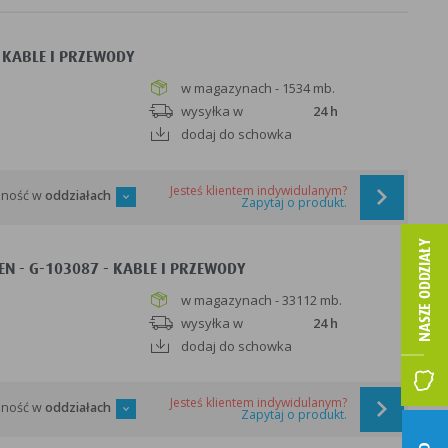
 KABLE I PRZEWODY
w magazynach - 1534 mb.
wysyłka w
24 h
dodaj do schowka
Jesteś klientem indywidulanym?
pność w
oddziałach
Zapytaj o produkt.
EN - G-103087 - KABLE I PRZEWODY
w magazynach - 33112 mb.
wysyłka w
24 h
dodaj do schowka
Jesteś klientem indywidulanym?
pność w
oddziałach
Zapytaj o produkt.