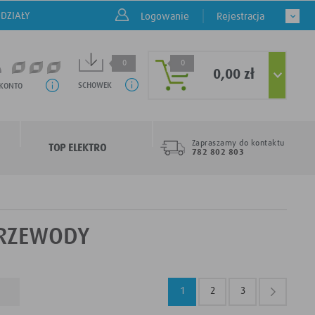
DZIAŁY
Logowanie
Rejestracja
0
0
0,00 zł
SCHOWEK
 KONTO
Zapraszamy do kontaktu
TOP ELEKTRO
782 802 803
 PRZEWODY
1
2
3