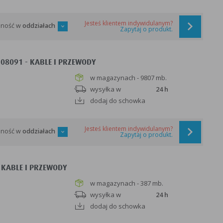
Jesteś klientem indywidulanym?
pność w
oddziałach
Zapytaj o produkt.
108091 - KABLE I PRZEWODY
w magazynach - 9807 mb.
wysyłka w
24 h
dodaj do schowka
Jesteś klientem indywidulanym?
pność w
oddziałach
Zapytaj o produkt.
 KABLE I PRZEWODY
w magazynach - 387 mb.
wysyłka w
24 h
dodaj do schowka