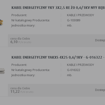
KABEL ENERGETYCZNY YKY 3X2,5 RE ŻO 0,6/1KV NYY BĘB
Producent:
KABLE I PRZEWODY
Nr katalogowy Producenta:
G-103089
Jednostka miary:
mb.
cena dla Ciebie
Doste
6,10
PLN brutto
KABEL ENERGETYCZNY YAKXS 4X25 0,6/1KV - G-016322 -
Producent:
KABLE I PRZEWODY
Nr katalogowy Producenta:
G-016322
Jednostka miary:
mb.
cena dla Ciebie
Doste
11,22
PLN brutto