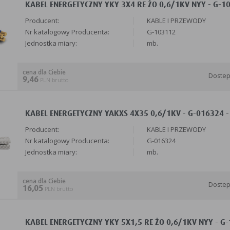
KABEL ENERGETYCZNY YKY 3X4 RE ŻO 0,6/1KV NYY - G-1
Producent:
KABLE I PRZEWODY
Nr katalogowy Producenta:
G-103112
Jednostka miary:
mb.
cena dla Ciebie
Doste
9,46
PLN brutto
KABEL ENERGETYCZNY YAKXS 4X35 0,6/1KV - G-016324 -
Producent:
KABLE I PRZEWODY
Nr katalogowy Producenta:
G-016324
Jednostka miary:
mb.
cena dla Ciebie
Doste
16,05
PLN brutto
KABEL ENERGETYCZNY YKY 5X1,5 RE ŻO 0,6/1KV NYY - G