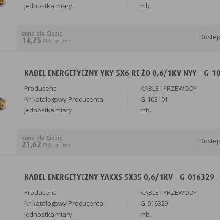
Jednostka miary:
mb.
cena dla Ciebie
Doste
14,75
PLN brutto
KABEL ENERGETYCZNY YKY 5X6 RE ŻO 0,6/1KV NYY - G-1
Producent:
KABLE I PRZEWODY
Nr katalogowy Producenta:
G-103101
Jednostka miary:
mb.
cena dla Ciebie
Doste
21,62
PLN brutto
KABEL ENERGETYCZNY YAKXS 5X35 0,6/1KV - G-016329 -
Producent:
KABLE I PRZEWODY
Nr katalogowy Producenta:
G-016329
Jednostka miary:
mb.