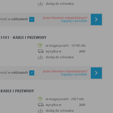
dodaj do schowka
Jesteś klientem indywidulanym?
pność w
oddziałach
Zapytaj o produkt.
03101 - KABLE I PRZEWODY
w magazynach - 13195 mb.
wysyłka w
24 h
dodaj do schowka
Jesteś klientem indywidulanym?
pność w
oddziałach
Zapytaj o produkt.
 KABLE I PRZEWODY
w magazynach - 2927 mb.
wysyłka w
24 h
dodaj do schowka