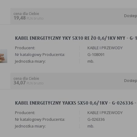
cena dla Ciebie
Doste
19,48
PLN brutto
KABEL ENERGETYCZNY YKY 5X10 RE ŻO 0,6/1KV NYY - G-
Producent:
KABLE I PRZEWODY
Nr katalogowy Producenta:
G-108091
Jednostka miary:
mb.
cena dla Ciebie
Doste
34,07
PLN brutto
KABEL ENERGETYCZNY YAKXS 5X50 0,6/1KV - G-026336 -
Producent:
KABLE I PRZEWODY
Nr katalogowy Producenta:
G-026336
Jednostka miary:
mb.