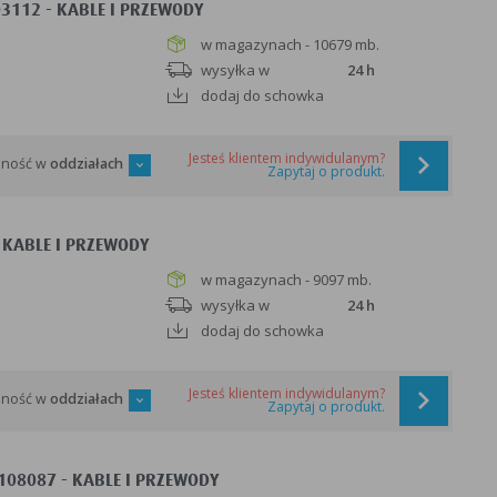
03112 - KABLE I PRZEWODY
w magazynach - 10679 mb.
wysyłka w
24 h
dodaj do schowka
Jesteś klientem indywidulanym?
pność w
oddziałach
Zapytaj o produkt.
 KABLE I PRZEWODY
w magazynach - 9097 mb.
wysyłka w
24 h
dodaj do schowka
Jesteś klientem indywidulanym?
pność w
oddziałach
Zapytaj o produkt.
-108087 - KABLE I PRZEWODY