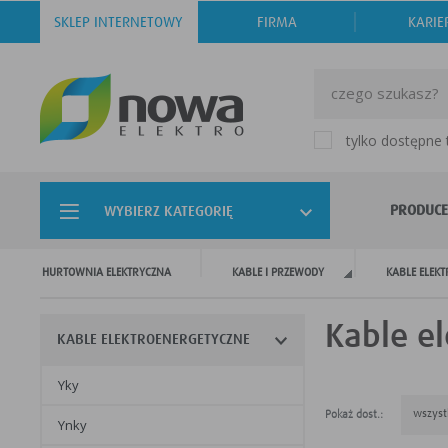
SKLEP INTERNETOWY
FIRMA
KARIE
tylko dostępne
PRODUCE
WYBIERZ KATEGORIĘ
HURTOWNIA ELEKTRYCZNA
KABLE I PRZEWODY
KABLE ELEK
Kable e
KABLE ELEKTROENERGETYCZNE
yky
wszyst
Pokaż dost.:
ynky