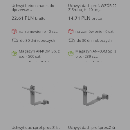
Uchwyt beton.znadst.do
Uchwyt dach.prof. WZÓR 22
dprzew.w
Z-Śruba, H=10 cm,
izol.wysokon.PW...
ocynkowany...
PLN
PLN
22,61
brutto
14,71
brutto
na zamówienie - 0 szt.
na zamówienie - 0 szt.
do 30 dni roboczych
do 30 dni roboczych
Magazyn AN-KOM Sp. z
Magazyn AN-KOM Sp. z
o.o. - 500 szt.
o.o. - 239 szt.
wysyłka do 7 dni
wysyłka do 7 dni
roboczych
roboczych
WIĘCEJ
WIĘCEJ
Uchwyt dach.prof.pros.Z-śr.
Uchwyt dach.prof.pros.Z-śr.