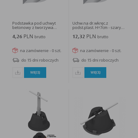
Podstawka pod uchwyt
Uchw.na dr.wkręc.z
betonowy z tworzywa
podst.plast. H=7cm - szary
/TW/...
/TW/...
PLN
PLN
4,26
brutto
12,32
brutto
na zamówienie - 0 szt.
na zamówienie - 0 szt.
do 15 dni roboczych
do 15 dni roboczych
WIĘCEJ
WIĘCEJ