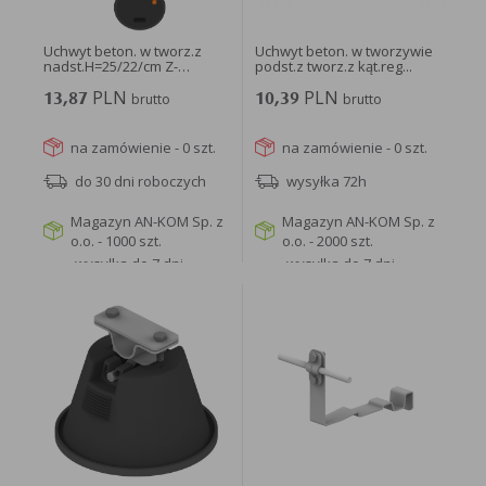
Uchwyt beton. w tworz.z
Uchwyt beton. w tworzywie
nadst.H=25/22/cm Z-
podst.z tworz.z kąt.reg...
zagięcie...
PLN
PLN
13,87
brutto
10,39
brutto
na zamówienie - 0 szt.
na zamówienie - 0 szt.
do 30 dni roboczych
wysyłka 72h
Magazyn AN-KOM Sp. z
Magazyn AN-KOM Sp. z
o.o. - 1000 szt.
o.o. - 2000 szt.
wysyłka do 7 dni
wysyłka do 7 dni
roboczych
roboczych
WIĘCEJ
WIĘCEJ