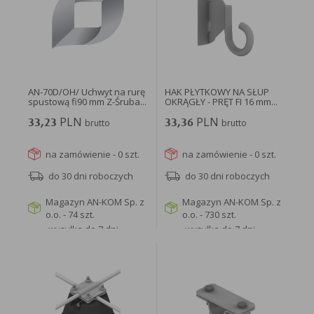
w taki sposób, aby blokować automatyczną obsługę plików „cookies” w ustawieniach przeglądarki
internetowej bądź informować o ich każdorazowym przesłaniu na urządzenie użytkownika.
Szczegółowe informacje o możliwości i sposobach obsługi plików „cookies” dostępne są w
ustawieniach oprogramowania (przeglądarki internetowej).
Ograniczenie stosowania plików „cookies”, może wpłynąć na niektóre funkcjonalności dostępne
na stronie internetowej.
AN-70D/OH/ Uchwyt na rurę
HAK PŁYTKOWY NA SŁUP
spustową fi90 mm Z-Śruba...
OKRĄGŁY - PRĘT FI 16 mm...
PLN
PLN
33,23
brutto
33,36
brutto
na zamówienie - 0 szt.
na zamówienie - 0 szt.
do 30 dni roboczych
do 30 dni roboczych
Magazyn AN-KOM Sp. z
Magazyn AN-KOM Sp. z
o.o. - 74 szt.
o.o. - 730 szt.
wysyłka do 7 dni
wysyłka do 7 dni
roboczych
roboczych
WIĘCEJ
WIĘCEJ