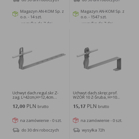
Magazyn AN-KOM Sp. z
Magazyn AN-KOM Sp. z
o.o. - 14 szt.
o.o. - 1547 szt.
wysyłka do 7 dni
wysyłka do 7 dni
roboczych
roboczych
WIĘCEJ
WIĘCEJ
Uchwyt dach.regul.skr.Z-
Uchwyt dach.skręc.prof.
zag. L=42cm,H=12,4cm
WZÓR 10 Z-Śruba, H=10...
/OG/...
PLN
PLN
12,00
brutto
15,17
brutto
na zamówienie - 0 szt.
na zamówienie - 0 szt.
do 30 dni roboczych
wysyłka 72h