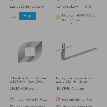
do 30 dni roboczych
wysyłka w
24 h
Magazyn AN-KOM Sp. z
WIĘCEJ
o.o. - 371 szt.
wysyłka do 7 dni
roboczych
WIĘCEJ
Uchwyt dach.prof.skr.Z-śr.
Uchwyt dach.regul.skr.Z-
WZÓR 34 H=10cm /OH/...
zag. L=28cm,H=12,4cm
/OG/...
PLN
PLN
29,30
brutto
10,79
brutto
na zamówienie - 0 szt.
na zamówienie - 0 szt.
do 30 dni roboczych
do 30 dni roboczych