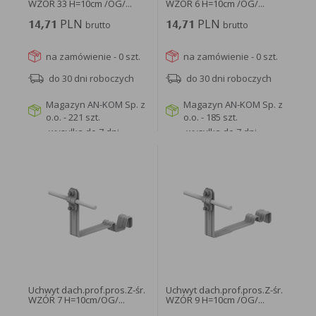
WZÓR 33 H=10cm /OG/...
WZÓR 6 H=10cm /OG/...
PLN
PLN
14,71
brutto
14,71
brutto
na zamówienie - 0 szt.
na zamówienie - 0 szt.
do 30 dni roboczych
do 30 dni roboczych
Magazyn AN-KOM Sp. z
Magazyn AN-KOM Sp. z
o.o. - 221 szt.
o.o. - 185 szt.
wysyłka do 7 dni
wysyłka do 7 dni
roboczych
roboczych
WIĘCEJ
WIĘCEJ
Uchwyt dach.prof.pros.Z-śr.
Uchwyt dach.prof.pros.Z-śr.
WZÓR 7 H=10cm/OG/...
WZÓR 9 H=10cm /OG/...