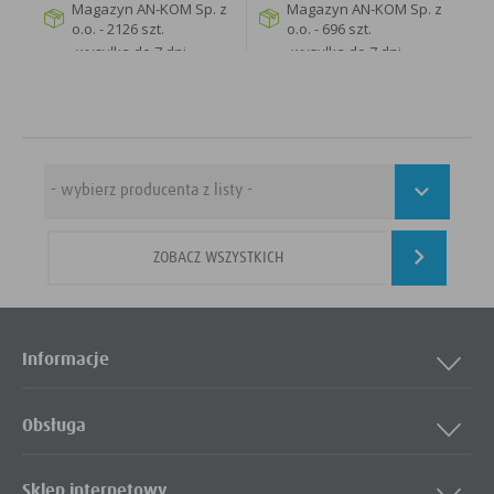
Magazyn AN-KOM Sp. z
Magazyn AN-KOM Sp. z
o.o. - 2126 szt.
o.o. - 696 szt.
wysyłka do 7 dni
wysyłka do 7 dni
roboczych
roboczych
WIĘCEJ
WIĘCEJ
ZOBACZ WSZYSTKICH
Informacje
Obsługa
Sklep internetowy