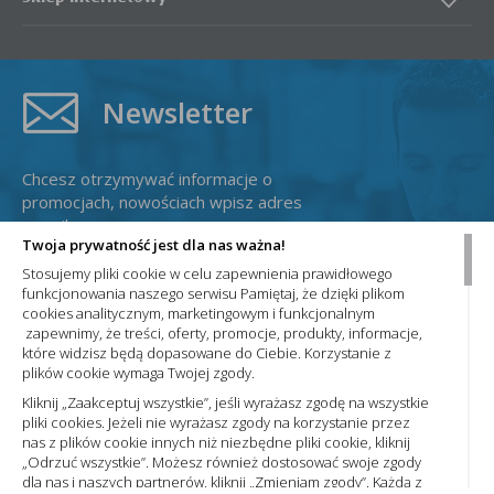
Newsletter
Chcesz otrzymywać informacje o
promocjach, nowościach wpisz adres
e-mail:
Twoja prywatność jest dla nas ważna!
Stosujemy pliki cookie w celu zapewnienia prawidłowego
funkcjonowania naszego serwisu Pamiętaj, że dzięki plikom
cookies analitycznym, marketingowym i funkcjonalnym
zapewnimy, że treści, oferty, promocje, produkty, informacje,
które widzisz będą dopasowane do Ciebie. Korzystanie z
plików cookie wymaga Twojej zgody.
Administratorem Państwa danych osobowych jest Nowa Elektro Sp. z
o.o. Informacje dotyczące przetwarzania Państwa danych osobowych
Kliknij „Zaakceptuj wszystkie”, jeśli wyrażasz zgodę na wszystkie
oraz zasady, na jakich odbywa się ich przetwarzanie przez spółkę
pliki cookies. Jeżeli nie wyrażasz zgody na korzystanie przez
Nowa Elektro Sp. z o.o. znajdą Państwo w naszej
Polityce prywatności
nas z plików cookie innych niż niezbędne pliki cookie, kliknij
„Odrzuć wszystkie”. Możesz również dostosować swoje zgody
dla nas i naszych partnerów, kliknij „Zmieniam zgody”. Każdą z