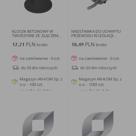
KLOCEK BETONOWY W
NADSTAWKA DO UCHWYTU
TWORZYWIE ZE ZŁĄCZEM
PRZEWODU W IZOLACJI
KRZYŻOWYM...
WYSOKONAPIĘCIOWEJ...
PLN
PLN
17,21
brutto
18,49
brutto
na zamówienie - 0 szt.
na zamówienie - 0 szt.
do 30 dni roboczych
do 30 dni roboczych
Magazyn AN-KOM Sp. z
Magazyn AN-KOM Sp. z
o.o. - 100 szt.
o.o. - 1583 szt.
wysyłka do 7 dni
wysyłka do 7 dni
roboczych
roboczych
WIĘCEJ
WIĘCEJ