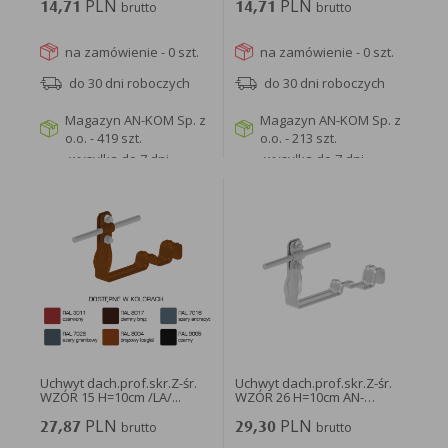
PLN
PLN
14,71
brutto
14,71
brutto
na zamówienie - 0 szt.
na zamówienie - 0 szt.
do 30 dni roboczych
do 30 dni roboczych
Magazyn AN-KOM Sp. z
Magazyn AN-KOM Sp. z
o.o. - 419 szt.
o.o. - 213 szt.
wysyłka do 7 dni
wysyłka do 7 dni
roboczych
roboczych
WIĘCEJ
WIĘCEJ
Uchwyt dach.prof.skr.Z-śr.
Uchwyt dach.prof.skr.Z-śr.
WZÓR 15 H=10cm /LA/...
WZÓR 26 H=10cm AN-
29C/OH/-N...
PLN
PLN
27,87
brutto
29,30
brutto