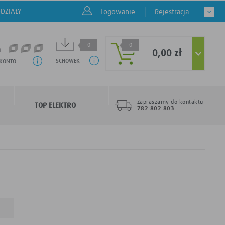
DZIAŁY
Logowanie
Rejestracja
0
0
0,00 zł
SCHOWEK
 KONTO
Zapraszamy do kontaktu
TOP ELEKTRO
782 802 803