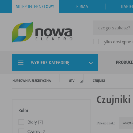
SKLEP INTERNETOWY
FIRMA
KARIE
tylko dostępne
PRODUCE
WYBIERZ KATEGORIĘ
HURTOWNIA ELEKTRYCZNA
GTV
CZUJNIKI
Czujniki
Kolor
Biały
[7]
Pokaż dost.:
wszyst
Czarny
[2]