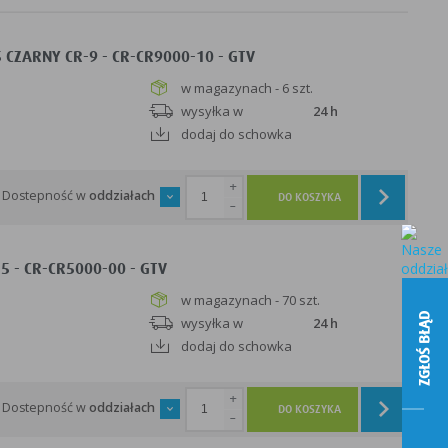
 CZARNY CR-9 - CR-CR9000-10 - GTV
w magazynach - 6 szt.
wysyłka w
24 h
dodaj do schowka
+
Dostepność w
oddziałach
DO KOSZYKA
-
5 - CR-CR5000-00 - GTV
w magazynach - 70 szt.
ZGŁOŚ BŁĄD
wysyłka w
24 h
dodaj do schowka
+
Dostepność w
oddziałach
DO KOSZYKA
-