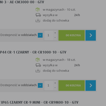
M-3 - AE-CM3000-00 - GTV
w magazynach - 10 szt.
wysyłka w
24 h
dodaj do schowka
+
Dostepność w
oddziałach
DO KOSZYKA
-
P44 CR-1 CZARNY - CR-CR1000-10 - GTV
w magazynach - 18 szt.
wysyłka w
24 h
dodaj do schowka
+
Dostepność w
oddziałach
DO KOSZYKA
-
IP65 CZARNY CR-9 MINI - CR-CR9M00-10 - GTV