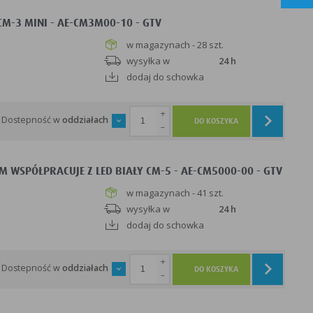
-3 MINI - AE-CM3M00-10 - GTV
w magazynach - 28 szt.
wysyłka w
24 h
dodaj do schowka
+
Dostepność w
oddziałach
DO KOSZYKA
-
 WSPÓŁPRACUJE Z LED BIAŁY CM-5 - AE-CM5000-00 - GTV
w magazynach - 41 szt.
wysyłka w
24 h
dodaj do schowka
+
Dostepność w
oddziałach
DO KOSZYKA
-