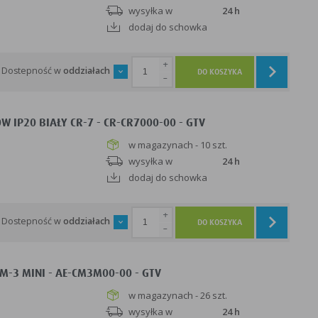
wysyłka w
24 h
dodaj do schowka
+
Dostepność w
oddziałach
DO KOSZYKA
-
 IP20 BIAŁY CR-7 - CR-CR7000-00 - GTV
w magazynach - 10 szt.
wysyłka w
24 h
dodaj do schowka
+
Dostepność w
oddziałach
DO KOSZYKA
-
M-3 MINI - AE-CM3M00-00 - GTV
w magazynach - 26 szt.
wysyłka w
24 h