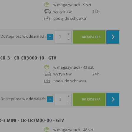
w magazynach - 9 szt.
wysyłka w
24 h
dodaj do schowka
+
Dostepność w
oddziałach
DO KOSZYKA
-
CR-3 - CR-CR3000-10 - GTV
w magazynach - 43 szt.
wysyłka w
24 h
dodaj do schowka
+
Dostepność w
oddziałach
DO KOSZYKA
-
-3 MINI - CR-CR3M00-00 - GTV
w magazynach - 48 szt.