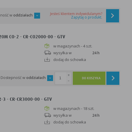
Jesteś klientem indywidulanym?
pność w
oddziałach
Zapytaj o produkt.
20M CO-2 - CR-CO2000-00 - GTV
w magazynach - 4 szt.
wysyłka w
24 h
dodaj do schowka
+
Dostepność w
oddziałach
DO KOSZYKA
-
-3 - CR-CR3000-00 - GTV
w magazynach - 18 szt.
wysyłka w
24 h
dodaj do schowka