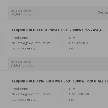
cena dla Ciebie
Doste
37,64
PLN brutto
CZUJNIK RUCHU I OBECNOŚCI 360° 2000W IP65 ZASIĘG 3-
Producent:
GTV
Nr katalogowy Producenta:
CR-CO2000-00
Jednostka miary:
szt.
cena dla Ciebie
73,62
PLN brutto
CZUJNIK RUCHU PIR SUFITOWY 360° 1200W IP20 BIAŁY CR
Producent:
GTV
Nr katalogowy Producenta:
CR-CR3000-00
Jednostka miary:
szt.