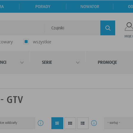
RA
PORADY
NOWATOR
OD
Czujniki
MOJE
 towary
wszystkie
NCI
SERIE
PROMOCJE
 - GTV
kie oddziały
- sortuj -