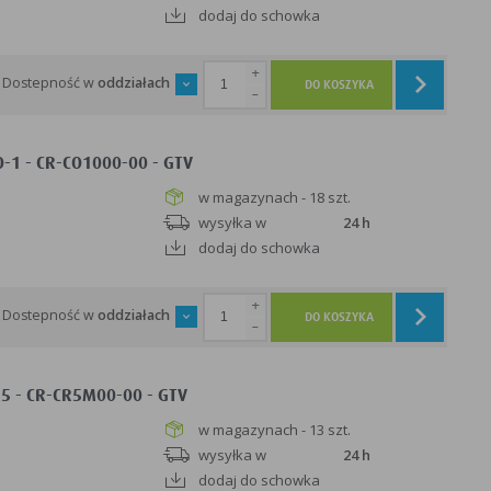
dodaj do schowka
+
Dostepność w
oddziałach
DO KOSZYKA
-
-1 - CR-CO1000-00 - GTV
w magazynach - 18 szt.
wysyłka w
24 h
dodaj do schowka
+
Dostepność w
oddziałach
DO KOSZYKA
-
5 - CR-CR5M00-00 - GTV
w magazynach - 13 szt.
wysyłka w
24 h
dodaj do schowka