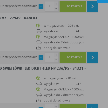
ąskim) lub E27 (szerokim), które mogą zasilać tradycyjne
+
samodzielnych opraw ceramicznych firma Kanlux oferuje też
Dostepność w
oddziałach
DO KOSZYKA
-
kach różnego przeznaczenia oraz do montażu na zewnątrz.
rowych, w hotelach i lokalach gastronomicznych,
 V2 - 22949 - KANLUX
dach produkcyjnych i halach magazynowych. Firma
w magazynach - 276 szt.
na wszystkich kontynentach.
wysyłka w
24 h
Magazyn KANLUX - 1000 szt.
wysyłka do 7 dni roboczych
dodaj do schowka
+
Dostepność w
oddziałach
DO KOSZYKA
-
ŚWIETLÓWKI LED DICHT 4LED NP 236/PS - 31321 -
w magazynach - 81 szt.
wysyłka w
24 h
Magazyn KANLUX - 1000 szt.
wysyłka do 7 dni roboczych
dodaj do schowka
+