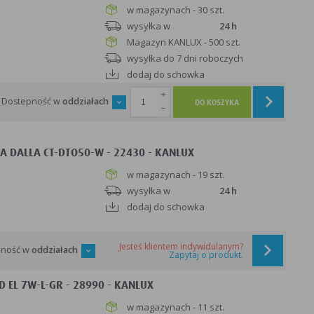
w magazynach - 30 szt.
wysyłka w
24 h
Magazyn KANLUX - 500 szt.
wysyłka do 7 dni roboczych
dodaj do schowka
+
Dostepność w
oddziałach
DO KOSZYKA
-
 DALLA CT-DTO50-W - 22430 - KANLUX
w magazynach - 19 szt.
wysyłka w
24 h
dodaj do schowka
Jesteś klientem indywidulanym?
pność w
oddziałach
Zapytaj o produkt.
 EL 7W-L-GR - 28990 - KANLUX
w magazynach - 11 szt.