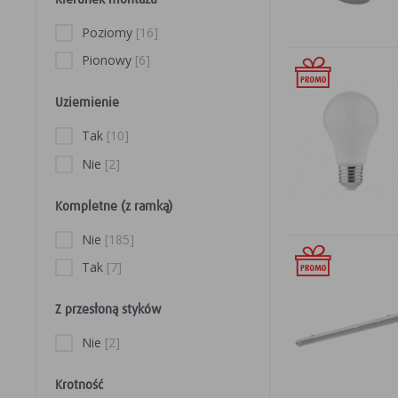
Alternatywą dla l
Czerwony
[1]
żarówki halogenow
Poziomy
[16]
szereg innych ro
Lampy Kanlux są 
Pionowy
[6]
placówkach medycz
dostarcza oprawy
Uziemienie
Tak
[10]
CENNIKI DO P
Nie
[2]
KANLUX c
Kompletne (z ramką)
Nie
[185]
Tak
[7]
Z przesłoną styków
Nie
[2]
Krotność