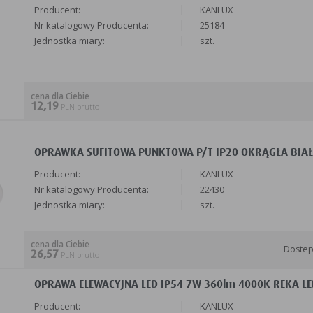
Producent:
KANLUX
Nr katalogowy Producenta:
25184
Jednostka miary:
szt.
cena dla Ciebie
12,19
PLN brutto
OPRAWKA SUFITOWA PUNKTOWA P/T IP20 OKRĄGŁA BIAŁA
Producent:
KANLUX
Nr katalogowy Producenta:
22430
Jednostka miary:
szt.
cena dla Ciebie
Doste
26,57
PLN brutto
OPRAWA ELEWACYJNA LED IP54 7W 360lm 4000K REKA LED
Producent:
KANLUX