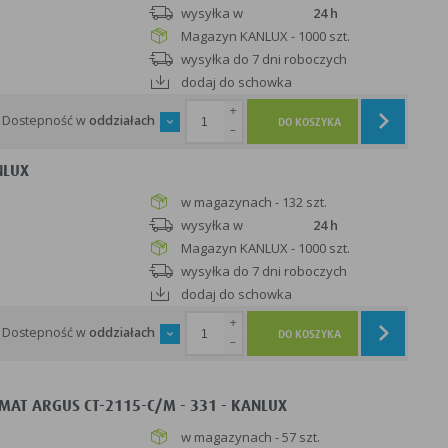
wysyłka w
24 h
Magazyn KANLUX - 1000 szt.
wysyłka do 7 dni roboczych
dodaj do schowka
+
Dostepność w
oddziałach
DO KOSZYKA
-
NLUX
w magazynach - 132 szt.
wysyłka w
24 h
Magazyn KANLUX - 1000 szt.
wysyłka do 7 dni roboczych
dodaj do schowka
+
Dostepność w
oddziałach
DO KOSZYKA
-
AT ARGUS CT-2115-C/M - 331 - KANLUX
w magazynach - 57 szt.