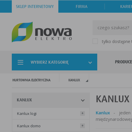
SKLEP INTERNETOWY
FIRMA
KARIE
tylko dostępne
PRODUCE
WYBIERZ KATEGORIĘ
HURTOWNIA ELEKTRYCZNA
KANLUX
KANLUX
KANLUX
Kanlux
- jeden 
kanlux logi
+
międzynarodoweg
kanlux domo
+
Swoim klientom 