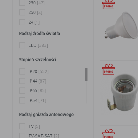
230
[47]
18
[6]
250
[2]
4.5
[5]
24
[1]
22
[5]
Rodzaj źródła światła
10
[5]
0.8
[4]
LED
[383]
6
[4]
Stopień szczelności
25
[4]
IP20
[552]
36
[4]
IP44
[87]
2000
[3]
IP65
[85]
24
[3]
IP54
[71]
58
[3]
IP30
[34]
2.9
[2]
Rodzaj gniazda antenowego
IP40
[18]
4
[2]
TV
[5]
IP00
[9]
5
[2]
TV-SAT-SAT
[2]