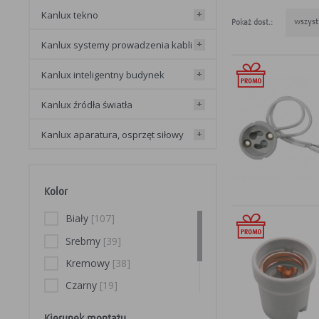
architektoniczne,
kanlux tekno
+
wszyst
Pokaż dost.:
Oprawy oświetleni
kanlux systemy prowadzenia kabli
+
zintegrowana z l
kanlux inteligentny budynek
opraw starego ty
+
popularna prakty
kanlux źródła światła
+
nowej oprawy ośw
zapomnieniem.
kanlux aparatura, osprzęt siłowy
+
Oprawy oś
W przypadku lamp
Kolor
oprawy oświetleni
Biały
[107]
mechaniczna, odpo
rodzajem zastoso
Srebrny
[39]
który jest stoso
Kremowy
[38]
Czarny
[19]
Kanlux – 
Grafit
[17]
Kierunek montażu