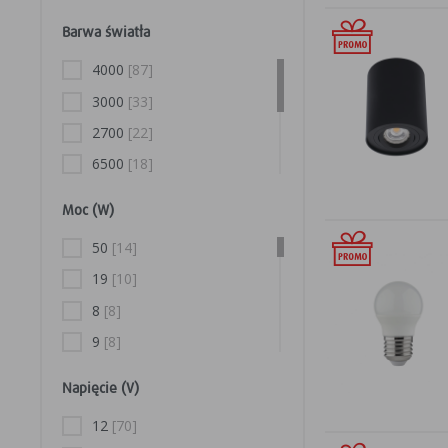
Gx5.3
[15]
Barwa światła
GU5.3
[3]
4000
[87]
G5
[3]
3000
[33]
G9
[2]
2700
[22]
E40
[1]
6500
[18]
2500
[1]
Moc (W)
6000
[1]
50
[14]
4200
[1]
19
[10]
5300
[1]
8
[8]
9
[8]
20
[7]
Napięcie (V)
7
[6]
12
[70]
1200
[6]