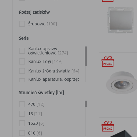
IP67
[4]
9.5
[2]
IP66
[3]
11
[2]
Rodzaj zacisków
IP68
[1]
1
[2]
Śrubowe
[100]
12
[2]
Seria
13
[2]
Kanlux oprawy
15
[2]
oświetleniowe
[274]
2300
[2]
Kanlux Logi
[149]
35
[2]
Kanlux źródła światła
[64]
800
[2]
Kanlux aparatura, osprzęt
siłowy
[48]
1.2
[1]
Kanlux Tekno
[18]
Strumień świetlny [lm]
2.5
[1]
Kanlux inteligentny budynek
470
[12]
[16]
6.5
[1]
13
[11]
105
[1]
1520
[6]
250
[1]
810
[6]
3500
[1]