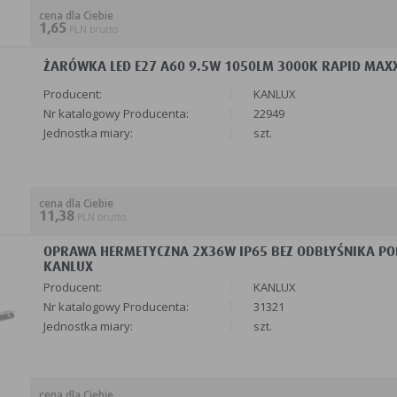
amp na żarówki led są ceramiczne oprawy Kanlux z gwintem E14 (w
cena dla Ciebie
e i ich odpowiedniki w technologii led. Warto dodać, że oprócz 
1,65
PLN brutto
związań do budowy i modernizacji systemów oświetlenie w budyn
montowane w domach i mieszkaniach, w obiektach handlowych, biu
ŻARÓWKA LED E27 A60 9.5W 1050LM 3000K RAPID MAXX
nych, budynkach użyteczności publicznej, szkołach oraz w zakła
Producent:
KANLUX
 i kompletne systemy oświetleniowe inwestorom i konsumentom 
Nr katalogowy Producenta:
22949
Jednostka miary:
szt.
OBRANIA:
ennik z dnia 01.03.2025 - xlsx [226.74 kB]
cena dla Ciebie
11,38
PLN brutto
OPRAWA HERMETYCZNA 2X36W IP65 BEZ ODBŁYŚNIKA POD 
KANLUX
Producent:
KANLUX
Nr katalogowy Producenta:
31321
Jednostka miary:
szt.
cena dla Ciebie