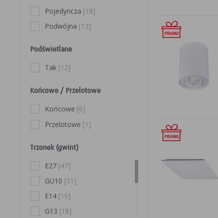
Pojedyncza
[18]
Podwójna
[13]
Podświetlane
Tak
[12]
Końcowe / Przelotowe
Końcowe
[6]
Przelotowe
[1]
Trzonek (gwint)
E27
[47]
GU10
[31]
E14
[19]
G13
[18]