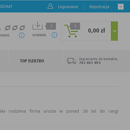
DZIAŁY
Logowanie
Rejestracja
0
0
0,00 zł
SCHOWEK
 KONTO
Zapraszamy do kontaktu
TOP ELEKTRO
782 802 803
ała rodzinna firma urosła w ponad 26 lat do rangi
leniowych w takich grupach produktowych jak: oprawy