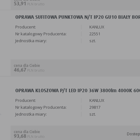
53,91
PLN brutto
OPRAWA SUFITOWA PUNKTOWA N/T IP20 GU10 BIAŁY BOR
Producent:
KANLUX
Nr katalogowy Producenta:
22551
Jednostka miary:
szt.
cena dla Ciebie
46,67
PLN brutto
OPRAWA KLOSZOWA P/T LED IP20 36W 3800lm 4000K 600
Producent:
KANLUX
Nr katalogowy Producenta:
29817
Jednostka miary:
szt.
cena dla Ciebie
Doste
93,68
PLN brutto