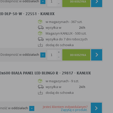
Dostepność w
oddziałach
DO KOSZYKA
-
D DLP-50-W - 22551 - KANLUX
w magazynach - 367 szt.
wysyłka w
24 h
Magazyn KANLUX - 500 szt.
wysyłka do 7 dni roboczych
dodaj do schowka
+
Dostepność w
oddziałach
DO KOSZYKA
-
x600 BIAŁA PANEL LED BLINGO R - 29817 - KANLUX
w magazynach - 9 szt.
wysyłka w
24 h
dodaj do schowka
Jesteś klientem indywidulanym?
pność w
oddziałach
Zapytaj o produkt.