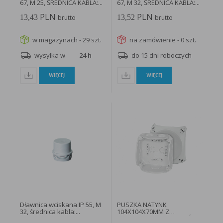
67, M 25, ŚREDNICA KABLA:...
67, M 32, ŚREDNICA KABLA:...
PLN
PLN
13,43
13,52
brutto
brutto
w magazynach - 29 szt.
na zamówienie - 0 szt.
wysyłka w
24 h
do 15 dni roboczych
WIĘCEJ
WIĘCEJ
Dławnica wciskana IP 55, M
PUSZKA NATYNK
32, średnica kabla:...
104X104X70MM Z
DŁAWICAMI BEZ ZACISKÓW...