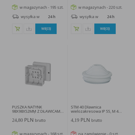
w magazynach - 195 szt.
w magazynach - 220 szt.
wysyłka w
24 h
wysyłka w
24 h
WIĘCEJ
WIĘCEJ
PUSZKA NATYNK
STM 40 Dławnica
98X98X52MM Z DŁAWICAMI
wielozakresowa IP 55, M 40,
BEZ ZACISKÓW...
750oC...
PLN
PLN
24,80
4,19
brutto
brutto
w magazynach - 168 szt.
na zamówienie - 0 szt.