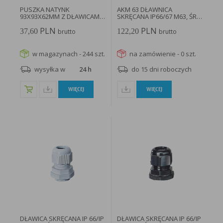
PUSZKA NATYNK
AKM 63 DŁAWNICA
93X93X62MM Z DŁAWICAMI
SKRĘCANA IP66/67 M63, ŚR.
Z ZACISKAMI...
KABLA:35-48mm...
PLN
PLN
37,60
122,20
brutto
brutto
w magazynach - 244 szt.
na zamówienie - 0 szt.
wysyłka w
24 h
do 15 dni roboczych
WIĘCEJ
WIĘCEJ
DŁAWICA SKRĘCANA IP 66/IP
DŁAWICA SKRĘCANA IP 66/IP