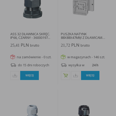
w taki sposób, aby blokować automatyczną obsługę plików „cookies” w ustawieniach przeglądarki
internetowej bądź informować o ich każdorazowym przesłaniu na urządzenie użytkownika.
Szczegółowe informacje o możliwości i sposobach obsługi plików „cookies” dostępne są w
ustawieniach oprogramowania (przeglądarki internetowej).
Ograniczenie stosowania plików „cookies”, może wpłynąć na niektóre funkcjonalności dostępne
na stronie internetowej.
ASS 32 DŁAWNICA SKRĘC.
PUSZKA NATYNK
IP66, CZARNY - 36000197...
88X88X47MM Z DŁAWICAMI
BEZ ZACISKÓW...
PLN
PLN
25,41
21,72
brutto
brutto
na zamówienie - 0 szt.
w magazynach - 146 szt.
do 15 dni roboczych
wysyłka w
24 h
WIĘCEJ
WIĘCEJ