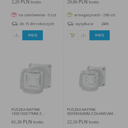
PLN
PLN
3,20
29,86
brutto
brutto
na zamówienie - 0 szt.
w magazynach - 296 szt.
do 15 dni roboczych
wysyłka w
24 h
WIĘCEJ
WIĘCEJ
PUSZKA NATYNK
PUSZKA NATYNK
130X130X77MM Z
93X93X62MM Z DŁAWICAMI
DŁAWICAMI BEZ
BEZ ZACISKÓW...
PLN
PLN
ZACISKÓW...
61,36
22,16
brutto
brutto