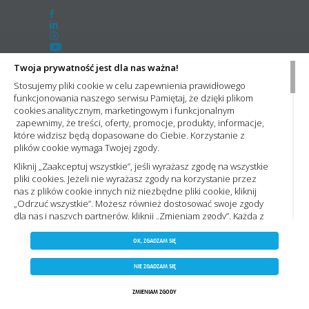
Twoja prywatność jest dla nas ważna!
Newsletter
Stosujemy pliki cookie w celu zapewnienia prawidłowego
funkcjonowania naszego serwisu Pamiętaj, że dzięki plikom
Chcesz otrzymywać informacje o promocjach, nowościach wpisz adres e-mail:
cookies analitycznym, marketingowym i funkcjonalnym
zapewnimy, że treści, oferty, promocje, produkty, informacje,
Administratorem Państwa danych osobowych jest Nowa Elektro Sp. z o.o. Informacje dotyczące przetwarzania
które widzisz będą dopasowane do Ciebie. Korzystanie z
Państwa danych osobowych oraz zasady, na jakich odbywa się ich przetwarzanie przez spółkę Nowa Elektro Sp.
plików cookie wymaga Twojej zgody.
z o.o. znajdą Państwo w naszej
Polityce prywatności
Kliknij „Zaakceptuj wszystkie”, jeśli wyrażasz zgodę na wszystkie
pliki cookies. Jeżeli nie wyrażasz zgody na korzystanie przez
nas z plików cookie innych niż niezbędne pliki cookie, kliknij
„Odrzuć wszystkie”. Możesz również dostosować swoje zgody
Należymy do
dla nas i naszych partnerów, kliknij „Zmieniam zgody”. Każdą z
wyrażonych zgód możesz wycofać w każdym momencie,
ZAPISZ WYBRANE
zmieniając wybrane ustawienia. Więcej informacji znajdziesz
Grupa NowaElektro
OK, ZGADZAM SIĘ
Polityce prywatności,. Korzystanie z plików cookie we
NIE ZGADZAM SIĘ
wskazanych powyżej celach związane jest z przetwarzaniem
NIE ZGADZAM SIĘ
0
Twoich danych osobowych. Administratorem Twoich danych
ZAAKCEPTUJ WSZYSTKIE
Copyright 2023 by nowaelektro.pl. Wszelkie prawa zastrzeżone.
będzie Nowa Elektro sp. z o.o. Zapoznaj się z naszą
Polityką
Koszyk
Schowek
ZMIENIAM ZGODY
Anuluj
Moje konto
Szukaj
Kategorie
Agencja interaktywna
[ti]
Powered by
2ClickShop
cookies
oraz
Polityka prywatności