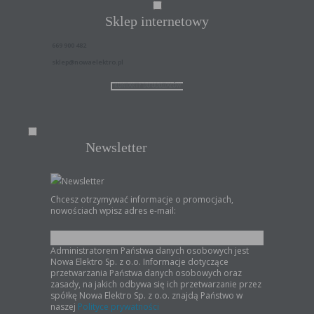
w taki sposób, aby blokować automatyczną obsługę plików „cookies” w ustawieniach przeglądarki
internetowej bądź informować o ich każdorazowym przesłaniu na urządzenie użytkownika.
Sklep internetowy
Szczegółowe informacje o możliwości i sposobach obsługi plików „cookies” dostępne są w
ustawieniach oprogramowania (przeglądarki internetowej).
Ograniczenie stosowania plików „cookies”, może wpłynąć na niektóre funkcjonalności dostępne
na stronie internetowej.
669 900 482
sklep@nowaelektro.pl
KONTAKTY DO ODDZIAŁÓW
Newsletter
Newsletter
Chcesz otrzymywać informacje o promocjach,
nowościach wpisz adres e-mail:
Administratorem Państwa danych osobowych jest
Nowa Elektro Sp. z o.o. Informacje dotyczące
przetwarzania Państwa danych osobowych oraz
zasady, na jakich odbywa się ich przetwarzanie przez
spółkę Nowa Elektro Sp. z o.o. znajdą Państwo w
naszej
Polityce prywatności