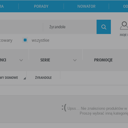
RA
PORADY
NOWATOR
OD
Żyrandole
MOJE
 towary
wszystkie
NCI
SERIE
PROMOCJE
WY DOMOWE
ŻYRANDOLE
:(
Upss… Nie znaleziono produktów w te
Proszę wybrać inną kategori