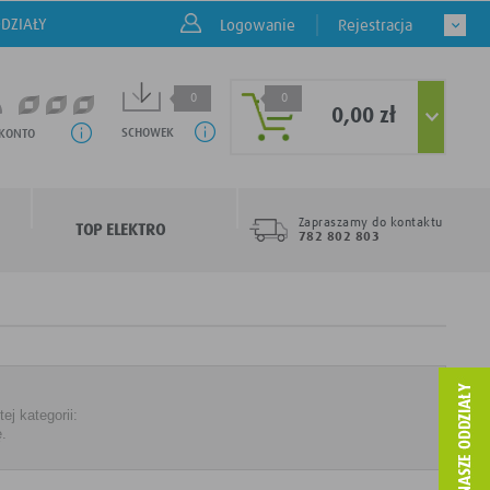
DZIAŁY
Logowanie
Rejestracja
0
0
0,00 zł
SCHOWEK
 KONTO
Zapraszamy do kontaktu
TOP ELEKTRO
782 802 803
j kategorii:
ę.