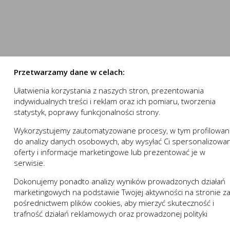
numer.
stron internetowych do preferencji użytkownika oraz optymalizac
nowania strony internetowej i umożliwiają Ci komfortowe k
e pomagają zrozumieć w jaki sposób użytkownik korzysta ze stron
nika.
 działania w celu m.in. dostosowania Twoich ustawień prefe
ystasz, może działać bez zakłóceń.
Przetwarzamy dane w celach:
Ułatwienia korzystania z naszych stron, prezentowania
 „sesyjne” oraz „stałe”. Pierwsze z nich są plikami tymczasowymi
indywidualnych treści i reklam oraz ich pomiaru, tworzenia
owania (przeglądarki internetowej). „Stałe” pliki pozostają na 
statystyk, poprawy funkcjonalności strony.
zez użytkownika.
wej zapamiętanie wprowadzonych przez Ciebie ustawień oraz 
trony internetowej, w tym w szczególności użytkowników strony 
Wykorzystujemy zautomatyzowane procesy, w tym profilowan
ZAPISZ WYBRANE
a:
do analizy danych osobowych, aby wysyłać Ci spersonalizowa
 komfort korzystania z funkcjonalności naszej strony popr
oferty i informacje marketingowe lub prezentować je w
ji usługi
izacyjne pliki cookies gwarantuje dostępność większej ilości
NIE ZGADZAM SIĘ
serwisie.
Opis
Dokonujemy ponadto analizy wyników prowadzonych działań
ZAAKCEPTUJ WSZYSTKIE
marketingowych na podstawie Twojej aktywności na stronie z
 niezbędne do prawidłowego funkcjonowania witryny lub funkcjona
pośrednictwem plików cookies, aby mierzyć skuteczność i
 dostosowywać do Twoich potrzeb.
Anuluj
trafność działań reklamowych oraz prowadzonej polityki
działania serwisu:
w zakresie wykorzystywania witryny internetowej, miejsca or
cenowej.