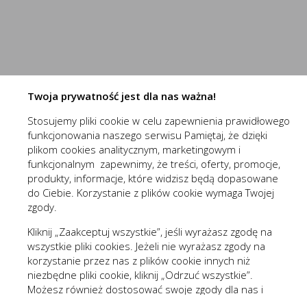
przechowywania ich na urządzeniu końcowym oraz unikalny 
Do czego używamy plików „cookies”?
Niezbędne (2)
Pliki „cookies” używane są w celu dostosowania zawartości 
Niezbędne pliki cookies służą do prawidłowego funkcjo
celu tworzenia anonimowych, zagregowanych statystyk, któr
zawartości, z wyłączeniem personalnej identyfikacji użytkow
Pliki cookies odpowiadają na podejmowane przez Ciebie
Więcej
formularzy. Dzięki plikom cookies strona, z której korz
Twoja prywatność jest dla nas ważna!
Jakich plików „cookies” używamy?
Stosujemy pliki cookie w celu zapewnienia prawidłowego
Stosowane są, co do zasady, dwa rodzaje plików „cookies” –
(1st‑party)
nowaelektropl_cookie_consent
funkcjonowania naszego serwisu Pamiętaj, że dzięki
wylogowania ze strony internetowej lub wyłączenia oprogram
Funkcjonalne i personalizacyjne
(1st‑party)
nowaelektropl_session
plikom cookies analitycznym, marketingowym i
plików „cookies” albo do momentu ich ręcznego usunięcia pr
Tego typu pliki cookies umożliwiają stronie interneto
funkcjonalnym zapewnimy, że treści, oferty, promocje,
Pliki „cookies” wykorzystywane przez partnerów operatora s
prezentowanych treści.
produkty, informacje, które widzisz będą dopasowane
Wyróżnić można szczegółowy podział cookies, ze względu n
do Ciebie. Korzystanie z plików cookie wymaga Twojej
Dzięki tym plikom cookies możemy zapewnić Ci większy
Więcej
zgody.
A. Rodzaje cookies ze względu na niezbędność do realizac
preferencji. Wyrażenie zgody na funkcjonalne i personal
Kliknij „Zaakceptuj wszystkie”, jeśli wyrażasz zgodę na
Rodzaj
wszystkie pliki cookies. Jeżeli nie wyrażasz zgody na
Analityczne (3)
korzystanie przez nas z plików cookie innych niż
Niezbędne
Są absolutnie
niezbędne pliki cookie, kliknij „Odrzuć wszystkie”.
Analityczne pliki cookies pomagają nam rozwijać się i
Możesz również dostosować swoje zgody dla nas i
Funkcjonalne
Są ważne dla 
Cookies analityczne pozwalają na uzyskanie informacji 
Więcej
naszych partnerów, kliknij „Zmieniam zgody”. Każdą z