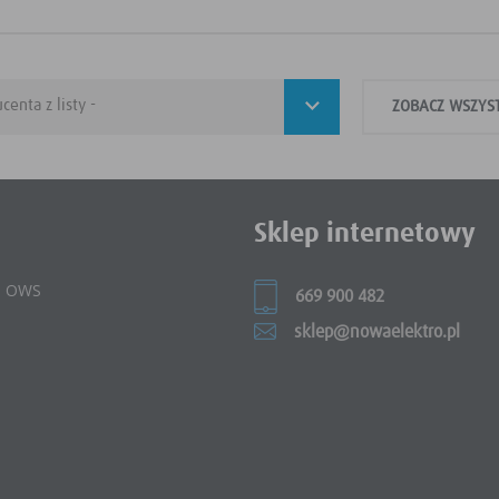
ZOBACZ WSZYS
Sklep internetowy
 i OWS
669 900 482
sklep@nowaelektro.pl
e