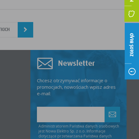
TKICH
ZGŁOŚ BŁĄD
Newsletter
Chcesz otrzymywać informacje o
promocjach, nowościach wpisz adres
e-mail:
Administratorem Państwa danych osobowych
jest Nowa Elektro Sp. z o.o. Informacje
dotyczące przetwarzania Państwa danych