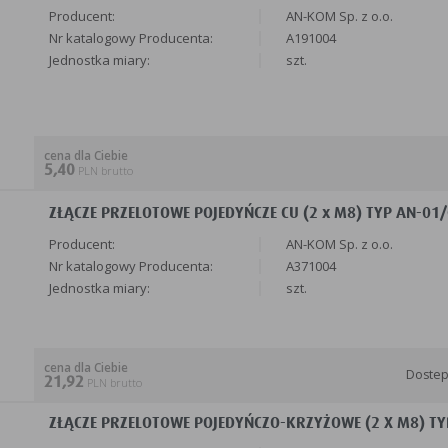
Producent:
AN-KOM Sp. z o.o.
Nr katalogowy Producenta:
A191004
Jednostka miary:
szt.
cena dla Ciebie
5,40
PLN brutto
ZŁĄCZE PRZELOTOWE POJEDYŃCZE CU (2 x M8) TYP AN-01/C
Producent:
AN-KOM Sp. z o.o.
Nr katalogowy Producenta:
A371004
Jednostka miary:
szt.
cena dla Ciebie
Doste
21,92
PLN brutto
ZŁĄCZE PRZELOTOWE POJEDYŃCZO-KRZYŻOWE (2 X M8) TYP