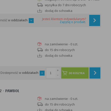
wysyłka do 7 dni roboczych
dodaj do schowka
Jesteś klientem indywidulanym?
pność w
oddziałach
Zapytaj o produkt.
na zamówienie - 0 szt.
do 15 dni roboczych
dodaj do schowka
+
Dostepność w
oddziałach
DO KOSZYKA
-
2 - PAWBOL
na zamówienie - 0 szt.
do 15 dni roboczych
dodaj do schowka