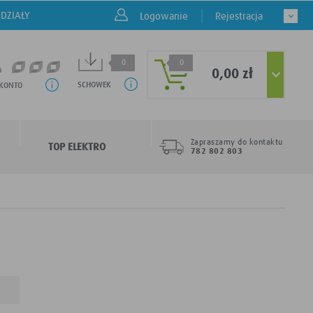
DZIAŁY
Logowanie
Rejestracja
0
0
0,00 zł
SCHOWEK
 KONTO
Zapraszamy do kontaktu
TOP ELEKTRO
782 802 803