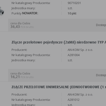
Nr katalogowy Producenta:
90710201
Jednostka miary:
szt.
Punkty
:
10 pkt
cena dla Ciebie
Doste
36,43
PLN brutto
Złącze przelotowe pojedyncze (2xM8) nierdzewne TYP 
Producent:
AN-KOM Sp. z o.o.
Nr katalogowy Producenta:
A281004
Jednostka miary:
szt.
cena dla Ciebie
Doste
16,21
PLN brutto
ZŁĄCZE PRZELOTOWE UNIWERSALNE-JEDNOOTWOROWE (1 x 
Producent:
AN-KOM Sp. z o.o.
Nr katalogowy Producenta:
A281012
Jednostka miary:
szt.