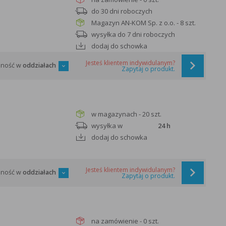
do 30 dni roboczych
Magazyn AN-KOM Sp. z o.o. - 8 szt.
wysyłka do 7 dni roboczych
dodaj do schowka
Jesteś klientem indywidulanym?
pność w
oddziałach
Zapytaj o produkt.
w magazynach - 20 szt.
wysyłka w
24 h
dodaj do schowka
Jesteś klientem indywidulanym?
pność w
oddziałach
Zapytaj o produkt.
na zamówienie - 0 szt.