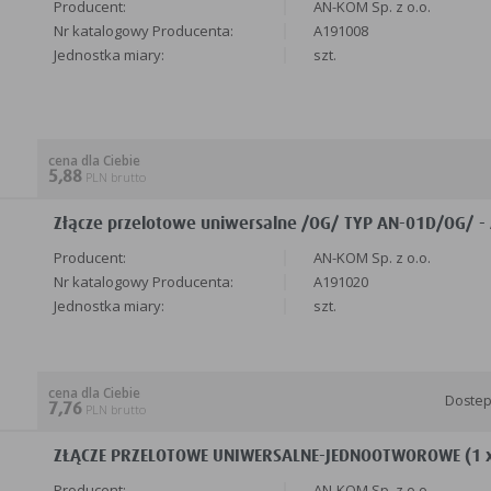
Producent:
AN-KOM Sp. z o.o.
Nr katalogowy Producenta:
A191008
Jednostka miary:
szt.
cena dla Ciebie
5,88
PLN brutto
Złącze przelotowe uniwersalne /OG/ TYP AN-01D/OG/ - 
Producent:
AN-KOM Sp. z o.o.
Nr katalogowy Producenta:
A191020
Jednostka miary:
szt.
cena dla Ciebie
Doste
7,76
PLN brutto
ZŁĄCZE PRZELOTOWE UNIWERSALNE-JEDNOOTWOROWE (1 x M
Producent:
AN-KOM Sp. z o.o.