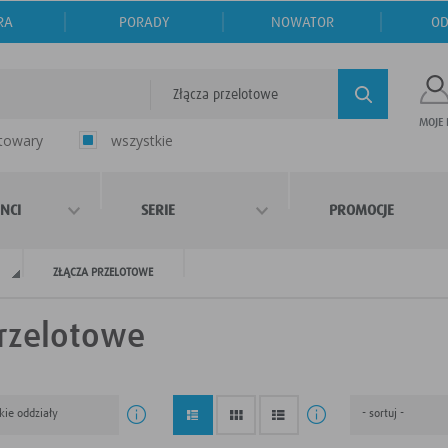
RA
PORADY
NOWATOR
OD
Złącza przelotowe
MOJE
 towary
wszystkie
NCI
SERIE
PROMOCJE
ZŁĄCZA PRZELOTOWE
przelotowe
kie oddziały
- sortuj -