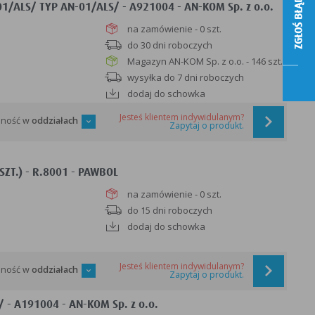
ZGŁOŚ BŁĄD
1/ALS/ TYP AN-01/ALS/ - A921004 - AN-KOM Sp. z o.o.
na zamówienie - 0 szt.
do 30 dni roboczych
Magazyn AN-KOM Sp. z o.o. - 146 szt.
wysyłka do 7 dni roboczych
dodaj do schowka
Jesteś klientem indywidulanym?
pność w
oddziałach
Zapytaj o produkt.
ZT.) - R.8001 - PAWBOL
na zamówienie - 0 szt.
do 15 dni roboczych
dodaj do schowka
Jesteś klientem indywidulanym?
pność w
oddziałach
Zapytaj o produkt.
 - A191004 - AN-KOM Sp. z o.o.