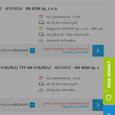
- A191024 - AN-KOM Sp. z o.o.
na zamówienie - 0 szt.
do 30 dni roboczych
Magazyn AN-KOM Sp. z o.o. - 805 szt.
wysyłka do 7 dni roboczych
dodaj do schowka
Jesteś klientem indywidulanym?
pność w
oddziałach
Zapytaj o produkt.
-01B/ALS/ TYP AN-01B/ALS/ - A921012 - AN-KOM Sp. z
na zamówienie - 0 szt.
do 30 dni roboczych
dodaj do schowka
Jesteś klientem indywidulanym?
pność w
oddziałach
Zapytaj o produkt.