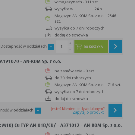
w magazynach - 311 szt.
wysyłka w
24 h
Magazyn AN-KOM Sp. z o.o. - 2546
szt.
wysyłka do 7 dni roboczych
dodaj do schowka
+
Dostepność w
oddziałach
DO KOSZYKA
-
A191020 - AN-KOM Sp. z o.o.
na zamówienie - 0 szt.
do 30 dni roboczych
Magazyn AN-KOM Sp. z o.o. - 716 szt.
wysyłka do 7 dni roboczych
dodaj do schowka
Jesteś klientem indywidulanym?
pność w
oddziałach
Zapytaj o produkt.
10) Cu TYP AN-01B/CU/ - A371012 - AN-KOM Sp. z o.o.
na zamówienie - 0 szt.