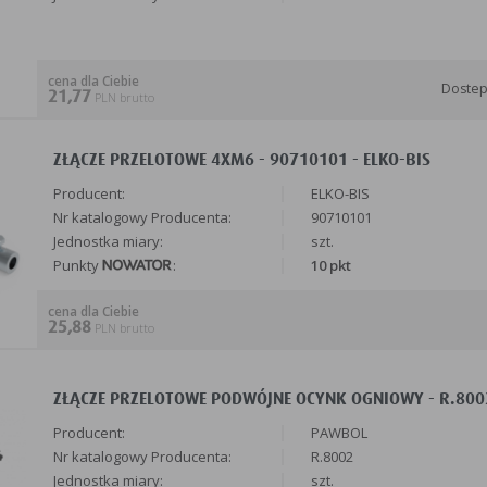
cena dla Ciebie
Doste
21,77
PLN brutto
ZŁĄCZE PRZELOTOWE 4XM6 - 90710101 - ELKO-BIS
Producent:
ELKO-BIS
Nr katalogowy Producenta:
90710101
Jednostka miary:
szt.
Punkty
:
10 pkt
cena dla Ciebie
25,88
PLN brutto
ZŁĄCZE PRZELOTOWE PODWÓJNE OCYNK OGNIOWY - R.800
Producent:
PAWBOL
Nr katalogowy Producenta:
R.8002
Jednostka miary:
szt.