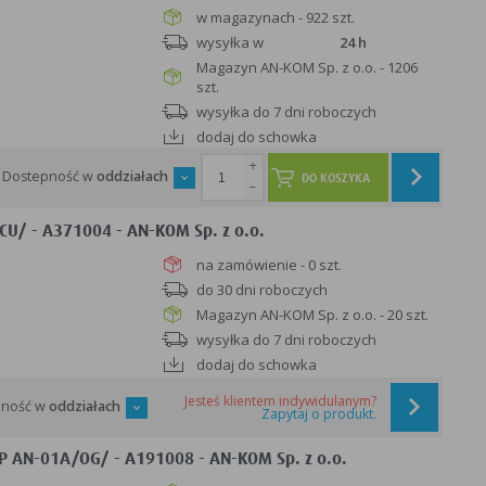
w magazynach - 922 szt.
wysyłka w
24 h
Magazyn AN-KOM Sp. z o.o. - 1206
szt.
wysyłka do 7 dni roboczych
dodaj do schowka
+
Dostepność w
oddziałach
DO KOSZYKA
-
U/ - A371004 - AN-KOM Sp. z o.o.
na zamówienie - 0 szt.
do 30 dni roboczych
Magazyn AN-KOM Sp. z o.o. - 20 szt.
wysyłka do 7 dni roboczych
dodaj do schowka
Jesteś klientem indywidulanym?
pność w
oddziałach
Zapytaj o produkt.
 AN-01A/OG/ - A191008 - AN-KOM Sp. z o.o.