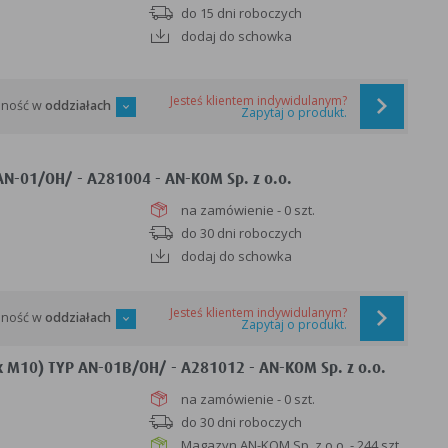
do 15 dni roboczych
dodaj do schowka
Jesteś klientem indywidulanym?
pność w
oddziałach
Zapytaj o produkt.
AN-01/OH/ - A281004 - AN-KOM Sp. z o.o.
na zamówienie - 0 szt.
do 30 dni roboczych
dodaj do schowka
Jesteś klientem indywidulanym?
pność w
oddziałach
Zapytaj o produkt.
M10) TYP AN-01B/OH/ - A281012 - AN-KOM Sp. z o.o.
na zamówienie - 0 szt.
do 30 dni roboczych
Magazyn AN-KOM Sp. z o.o. - 244 szt.