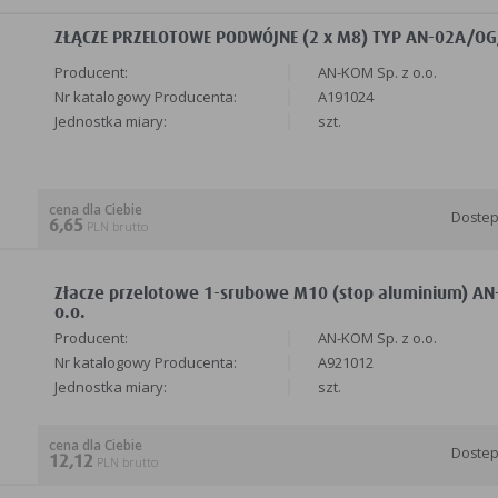
ZŁĄCZE PRZELOTOWE PODWÓJNE (2 x M8) TYP AN-02A/OG/ 
Producent:
AN-KOM Sp. z o.o.
Nr katalogowy Producenta:
A191024
Jednostka miary:
szt.
cena dla Ciebie
Doste
6,65
PLN brutto
Złacze przelotowe 1-srubowe M10 (stop aluminium) AN
o.o.
Producent:
AN-KOM Sp. z o.o.
Nr katalogowy Producenta:
A921012
Jednostka miary:
szt.
cena dla Ciebie
Doste
12,12
PLN brutto