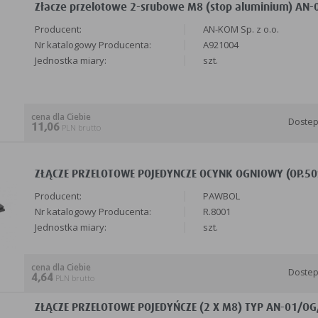
Złacze przelotowe 2-srubowe M8 (stop aluminium) AN-0
Producent:
AN-KOM Sp. z o.o.
Nr katalogowy Producenta:
A921004
Jednostka miary:
szt.
cena dla Ciebie
Doste
11,06
PLN brutto
ZŁĄCZE PRZELOTOWE POJEDYNCZE OCYNK OGNIOWY (OP.50S
Producent:
PAWBOL
Nr katalogowy Producenta:
R.8001
Jednostka miary:
szt.
cena dla Ciebie
Doste
4,64
PLN brutto
ZŁĄCZE PRZELOTOWE POJEDYŃCZE (2 X M8) TYP AN-01/OG/