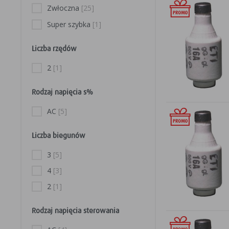
Zwłoczna
[25]
Super szybka
[1]
Liczba rzędów
2
[1]
Rodzaj napięcia s%
AC
[5]
Liczba biegunów
3
[5]
4
[3]
2
[1]
Rodzaj napięcia sterowania