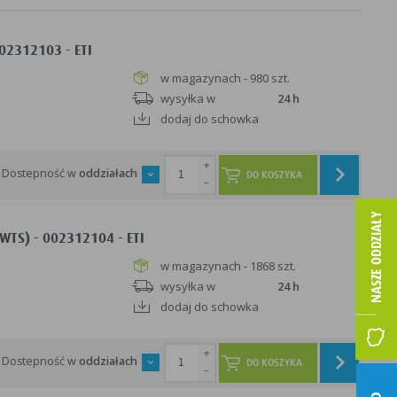
02312103 - ETI
w magazynach - 980 szt.
wysyłka w
24 h
dodaj do schowka
+
Dostepność w
oddziałach
DO KOSZYKA
-
TS) - 002312104 - ETI
w magazynach - 1868 szt.
wysyłka w
24 h
dodaj do schowka
+
Dostepność w
oddziałach
DO KOSZYKA
-