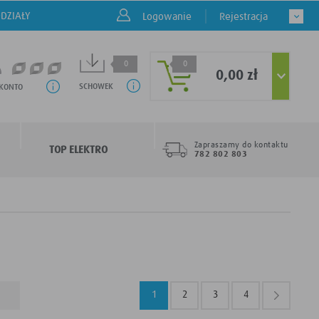
DZIAŁY
Logowanie
Rejestracja
0
0
0,00 zł
SCHOWEK
 KONTO
Zapraszamy do kontaktu
TOP ELEKTRO
782 802 803
1
2
3
4