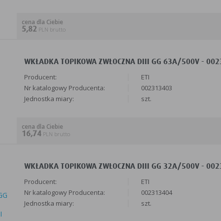
cena dla Ciebie
5,82
PLN brutto
WKŁADKA TOPIKOWA ZWŁOCZNA DIII GG 63A/500V - 0023
Producent:
ETI
Nr katalogowy Producenta:
002313403
Jednostka miary:
szt.
cena dla Ciebie
16,74
PLN brutto
WKŁADKA TOPIKOWA ZWŁOCZNA DIII GG 32A/500V - 0023
Producent:
ETI
Nr katalogowy Producenta:
002313404
Jednostka miary:
szt.