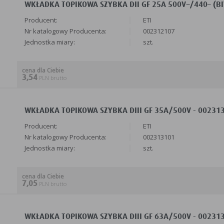
WKŁADKA TOPIKOWA SZYBKA DII GF 25A 500V~/440– (BIW
Producent:
ETI
Nr katalogowy Producenta:
002312107
Jednostka miary:
szt.
cena dla Ciebie
3,54
PLN brutto
WKŁADKA TOPIKOWA SZYBKA DIII GF 35A/500V - 0023131
Producent:
ETI
Nr katalogowy Producenta:
002313101
Jednostka miary:
szt.
cena dla Ciebie
7,05
PLN brutto
WKŁADKA TOPIKOWA SZYBKA DIII GF 63A/500V - 0023131