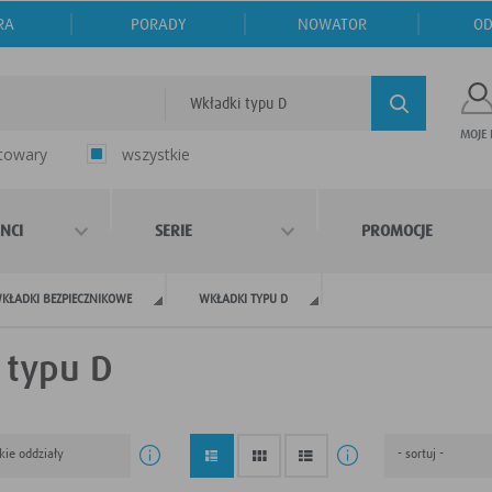
RA
PORADY
NOWATOR
OD
Wkładki typu D
MOJE
 towary
wszystkie
NCI
SERIE
PROMOCJE
KŁADKI BEZPIECZNIKOWE
WKŁADKI TYPU D
 typu D
kie oddziały
- sortuj -