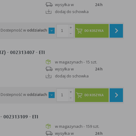
wysyłka w
24 h
dodaj do schowka
+
Dostepność w
oddziałach
DO KOSZYKA
-
) - 002313407 - ETI
w magazynach - 15 szt.
wysyłka w
24 h
dodaj do schowka
+
Dostepność w
oddziałach
DO KOSZYKA
-
- 002313109 - ETI
w magazynach - 159 szt.
wysyłka w
24 h