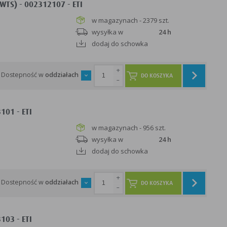
TS) - 002312107 - ETI
w magazynach - 2379 szt.
wysyłka w
24 h
dodaj do schowka
+
Dostepność w
oddziałach
DO KOSZYKA
-
01 - ETI
w magazynach - 956 szt.
wysyłka w
24 h
dodaj do schowka
+
Dostepność w
oddziałach
DO KOSZYKA
-
03 - ETI