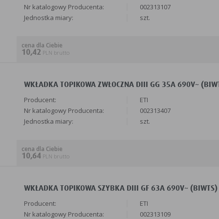
Nr katalogowy Producenta:
002313107
Jednostka miary:
szt.
cena dla Ciebie
10,42
PLN brutto
WKŁADKA TOPIKOWA ZWŁOCZNA DIII GG 35A 690V~ (BIWTZ
Producent:
ETI
Nr katalogowy Producenta:
002313407
Jednostka miary:
szt.
cena dla Ciebie
10,64
PLN brutto
WKŁADKA TOPIKOWA SZYBKA DIII GF 63A 690V~ (BIWTS) 
Producent:
ETI
Nr katalogowy Producenta:
002313109