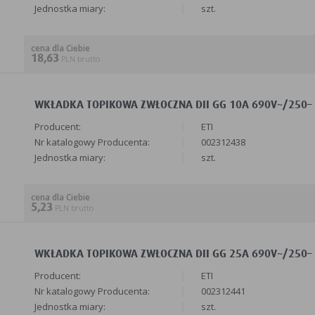
Jednostka miary:
szt.
cena dla Ciebie
18,63
PLN brutto
WKŁADKA TOPIKOWA ZWŁOCZNA DII GG 10A 690V~/250– (
Producent:
ETI
Nr katalogowy Producenta:
002312438
Jednostka miary:
szt.
cena dla Ciebie
5,23
PLN brutto
WKŁADKA TOPIKOWA ZWŁOCZNA DII GG 25A 690V~/250– (
Producent:
ETI
Nr katalogowy Producenta:
002312441
Jednostka miary:
szt.