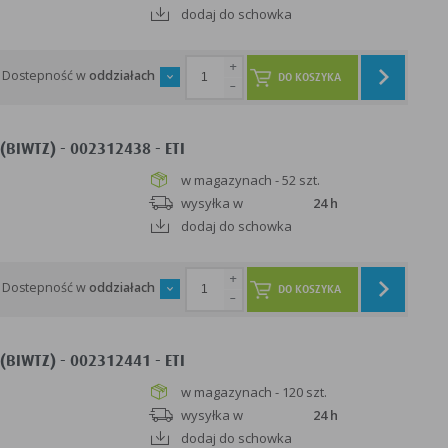
dodaj do schowka
+
Dostepność w
oddziałach
DO KOSZYKA
-
BIWTZ) - 002312438 - ETI
w magazynach - 52 szt.
wysyłka w
24 h
dodaj do schowka
+
Dostepność w
oddziałach
DO KOSZYKA
-
BIWTZ) - 002312441 - ETI
w magazynach - 120 szt.
wysyłka w
24 h
dodaj do schowka