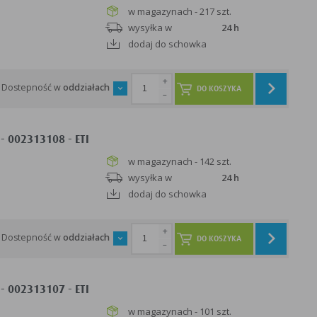
w magazynach - 217 szt.
wysyłka w
24 h
dodaj do schowka
+
Dostepność w
oddziałach
DO KOSZYKA
-
- 002313108 - ETI
w magazynach - 142 szt.
wysyłka w
24 h
dodaj do schowka
+
Dostepność w
oddziałach
DO KOSZYKA
-
- 002313107 - ETI
w magazynach - 101 szt.