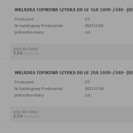
WKŁADKA TOPIKOWA SZYBKA DII GF 16A 500V~/440– (BIW
Producent:
ETI
Nr katalogowy Producenta:
002312105
Jednostka miary:
szt.
cena dla Ciebie
3,54
PLN brutto
WKŁADKA TOPIKOWA SZYBKA DII GF 20A 500V~/440– (BIW
Producent:
ETI
Nr katalogowy Producenta:
002312106
Jednostka miary:
szt.
cena dla Ciebie
3,54
PLN brutto