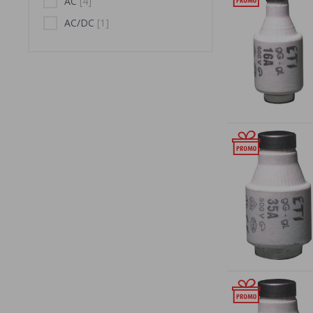
AC
[4]
AC/DC
[1]