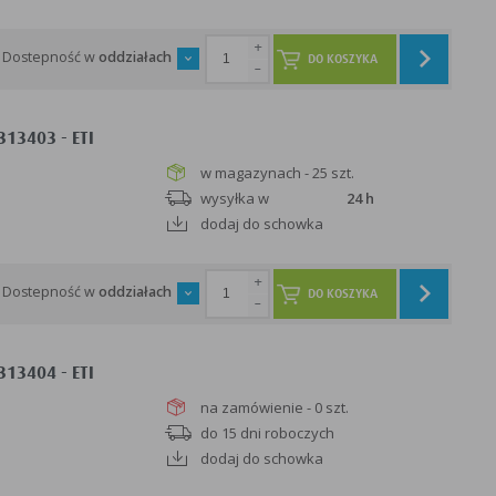
+
Dostepność w
oddziałach
DO KOSZYKA
-
13403 - ETI
w magazynach - 25 szt.
wysyłka w
24 h
dodaj do schowka
+
Dostepność w
oddziałach
DO KOSZYKA
-
13404 - ETI
na zamówienie - 0 szt.
do 15 dni roboczych
dodaj do schowka