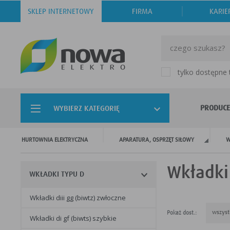
SKLEP INTERNETOWY
FIRMA
KARIE
tylko dostępne
PRODUCE
WYBIERZ KATEGORIĘ
HURTOWNIA ELEKTRYCZNA
APARATURA, OSPRZĘT SIŁOWY
W
Wkładki
WKŁADKI TYPU D
wkładki diii gg (biwtz) zwłoczne
wszyst
Pokaż dost.:
wkładki di gf (biwts) szybkie