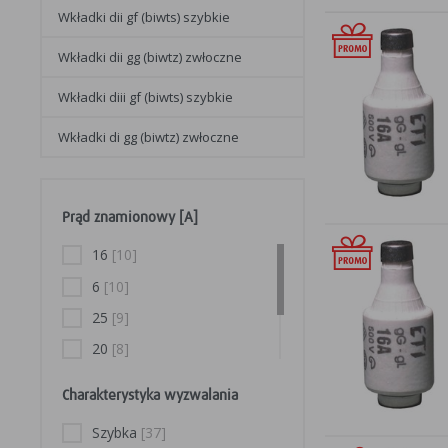
wkładki dii gf (biwts) szybkie
wkładki dii gg (biwtz) zwłoczne
wkładki diii gf (biwts) szybkie
wkładki di gg (biwtz) zwłoczne
Prąd znamionowy [A]
16
[10]
6
[10]
25
[9]
20
[8]
63
[7]
Charakterystyka wyzwalania
10
[2]
Szybka
[37]