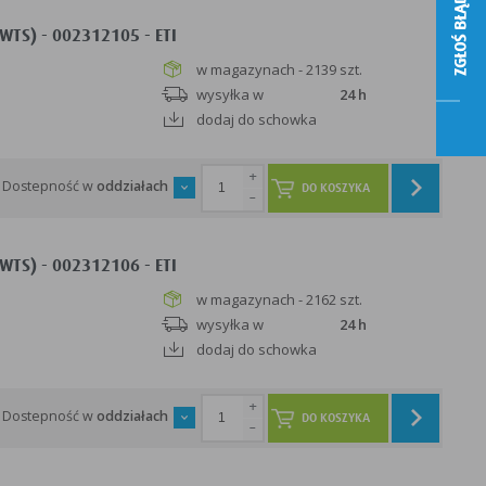
ZGŁOŚ BŁĄD
TS) - 002312105 - ETI
w magazynach - 2139 szt.
wysyłka w
24 h
dodaj do schowka
+
Dostepność w
oddziałach
DO KOSZYKA
-
TS) - 002312106 - ETI
w magazynach - 2162 szt.
wysyłka w
24 h
dodaj do schowka
+
Dostepność w
oddziałach
DO KOSZYKA
-