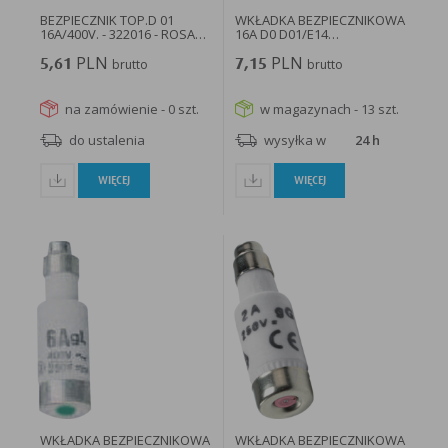
BEZPIECZNIK TOP.D 01
WKŁADKA BEZPIECZNIKOWA
16A/400V. - 322016 - ROSA
16A D0 D01/E14
SP...
CHARAKTERYSTYKA...
PLN
PLN
5,61
brutto
7,15
brutto
na zamówienie - 0 szt.
w magazynach - 13 szt.
do ustalenia
wysyłka w
24 h
WIĘCEJ
WIĘCEJ
WKŁADKA BEZPIECZNIKOWA
WKŁADKA BEZPIECZNIKOWA