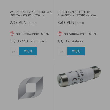
WKŁADKA BEZPIECZNIKOWA
BEZPIECZNIK TOP.D 01
D01 2A. - 0000100202T -
10A/400V. - 322010 - ROSA
APATOR
SP...
PLN
PLN
2,95
brutto
3,63
brutto
na zamówienie - 0 szt.
na zamówienie - 0 szt.
do 30 dni roboczych
do ustalenia
WIĘCEJ
WIĘCEJ