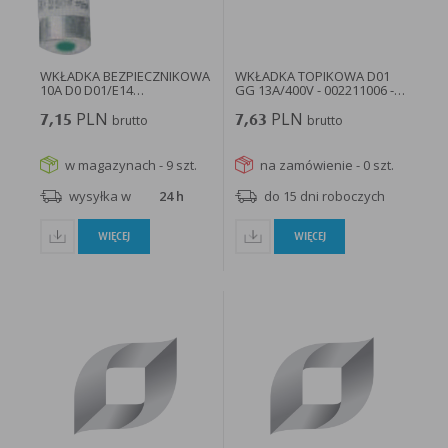
w taki sposób, aby blokować automatyczną obsługę plików „cookies” w ustawieniach przeglądarki
internetowej bądź informować o ich każdorazowym przesłaniu na urządzenie użytkownika.
Szczegółowe informacje o możliwości i sposobach obsługi plików „cookies” dostępne są w
ustawieniach oprogramowania (przeglądarki internetowej).
Ograniczenie stosowania plików „cookies”, może wpłynąć na niektóre funkcjonalności dostępne
na stronie internetowej.
WKŁADKA BEZPIECZNIKOWA
WKŁADKA TOPIKOWA D01
10A D0 D01/E14
GG 13A/400V - 002211006 -
CHARAKTERYSTYKA...
ETI
PLN
PLN
7,15
brutto
7,63
brutto
w magazynach - 9 szt.
na zamówienie - 0 szt.
wysyłka w
24 h
do 15 dni roboczych
WIĘCEJ
WIĘCEJ