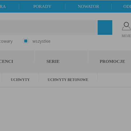
ERA
PORADY
NOWATOR
OD
MOJE
 towary
wszystkie
CENCI
SERIE
PROMOCJE
UCHWYTY
UCHWYTY BETONOWE
 betonowe
sztuk
Brak produktów w koszyk