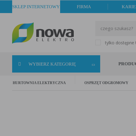
SKLEP INTERNETOWY
FIRMA
KARI
tylko dostępne
PRODU
WYBIERZ KATEGORIĘ
HURTOWNIA ELEKTRYCZNA
OSPRZĘT ODGROMOWY
Uchwyty
ilość w koszyku:
0 
suma:
0,00 zł