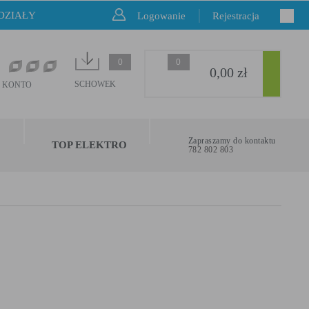
DZIAŁY
Logowanie
Rejestracja
0
0
0,00 zł
SCHOWEK
 KONTO
Zapraszamy do kontaktu
TOP ELEKTRO
782 802 803
u