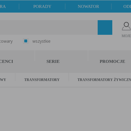
ERA
PORADY
NOWATOR
OD
MOJE
 towary
wszystkie
CENCI
SERIE
PROMOCJE
OWY
TRANSFORMATORY
TRANSFORMATORY ŻYWICZ
matory Żywiczne
ywiczne to nowoczesne transformatory suche, w których uzwoje
akteryzują się wysokim poziomem bezpieczeństwa, odpornością 
ezpieczeń przeciwpożarowych.