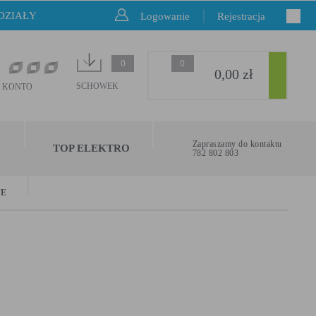
DZIAŁY
Logowanie
Rejestracja
0
0
0,00 zł
SCHOWEK
 KONTO
Zapraszamy do kontaktu
TOP ELEKTRO
782 802 803
NE
nia zalewane są żywicą epoksydową. Dzięki temu
na wilgoć oraz możliwością pracy wewnątrz budynków bez