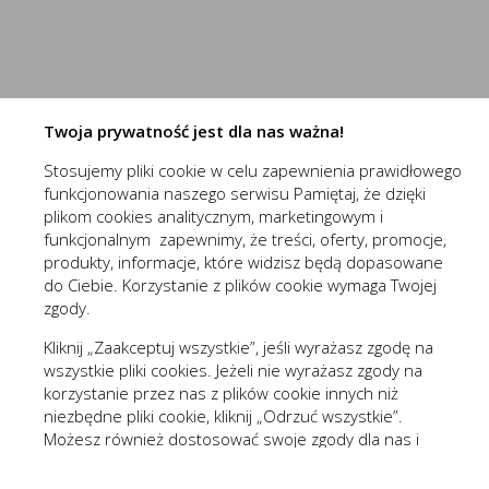
Do czego używamy plików „cookies”?
Niezbędne (2)
Pliki „cookies” używane są w celu dostosowania zawartości 
Niezbędne pliki cookies służą do prawidłowego funkcjo
celu tworzenia anonimowych, zagregowanych statystyk, któr
zawartości, z wyłączeniem personalnej identyfikacji użytkow
Pliki cookies odpowiadają na podejmowane przez Ciebie
Więcej
formularzy. Dzięki plikom cookies strona, z której korz
Twoja prywatność jest dla nas ważna!
Jakich plików „cookies” używamy?
Stosujemy pliki cookie w celu zapewnienia prawidłowego
Stosowane są, co do zasady, dwa rodzaje plików „cookies” –
(1st‑party)
nowaelektropl_cookie_consent
funkcjonowania naszego serwisu Pamiętaj, że dzięki
wylogowania ze strony internetowej lub wyłączenia oprogram
Funkcjonalne i personalizacyjne
(1st‑party)
nowaelektropl_session
plikom cookies analitycznym, marketingowym i
plików „cookies” albo do momentu ich ręcznego usunięcia pr
Tego typu pliki cookies umożliwiają stronie interneto
funkcjonalnym zapewnimy, że treści, oferty, promocje,
Pliki „cookies” wykorzystywane przez partnerów operatora s
prezentowanych treści.
produkty, informacje, które widzisz będą dopasowane
Wyróżnić można szczegółowy podział cookies, ze względu n
do Ciebie. Korzystanie z plików cookie wymaga Twojej
Dzięki tym plikom cookies możemy zapewnić Ci większy
Więcej
zgody.
A. Rodzaje cookies ze względu na niezbędność do realizac
preferencji. Wyrażenie zgody na funkcjonalne i personal
Kliknij „Zaakceptuj wszystkie”, jeśli wyrażasz zgodę na
Rodzaj
wszystkie pliki cookies. Jeżeli nie wyrażasz zgody na
Analityczne (3)
korzystanie przez nas z plików cookie innych niż
Niezbędne
Są absolutnie
niezbędne pliki cookie, kliknij „Odrzuć wszystkie”.
Analityczne pliki cookies pomagają nam rozwijać się i
Możesz również dostosować swoje zgody dla nas i
Funkcjonalne
Są ważne dla 
Cookies analityczne pozwalają na uzyskanie informacji 
Więcej
naszych partnerów, kliknij „Zmieniam zgody”. Każdą z
- służą wzbog
www. Dane pozwalają nam na ocenę naszych serwisów 
wyrażonych zgód możesz wycofać w każdym momencie,