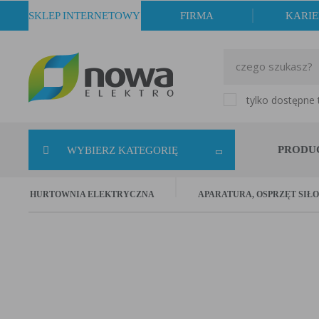
SKLEP INTERNETOWY
FIRMA
KARI
tylko dostępne
PRODU
WYBIERZ KATEGORIĘ
HURTOWNIA ELEKTRYCZNA
APARATURA, OSPRZĘT SIŁ
Transfor
Transformatory ż
rozwiązaniu char
dodatkowych zab