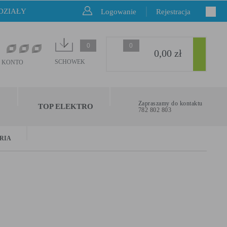
DZIAŁY
Logowanie
Rejestracja
0
0
0,00 zł
SCHOWEK
 KONTO
Zapraszamy do kontaktu
TOP ELEKTRO
782 802 803
ORIA
u