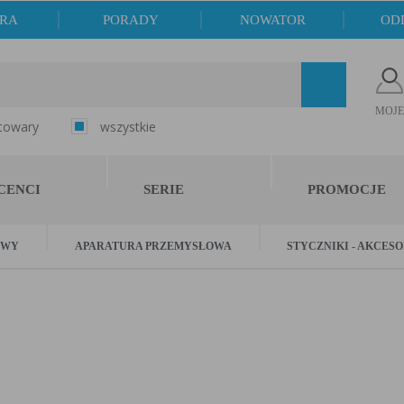
ERA
PORADY
NOWATOR
OD
MOJE
 towary
wszystkie
CENCI
SERIE
PROMOCJE
OWY
APARATURA PRZEMYSŁOWA
STYCZNIKI - AKCES
 - akcesoria
sztuk
Brak produktów w koszyk