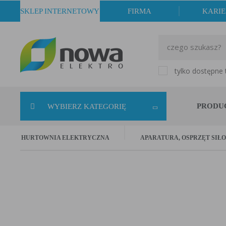
SKLEP INTERNETOWY
FIRMA
KARI
tylko dostępne
PRODU
WYBIERZ KATEGORIĘ
HURTOWNIA ELEKTRYCZNA
APARATURA, OSPRZĘT SIŁ
Styczniki
Napięcie (V)
ilość w koszyku:
0 
suma:
0,00 zł
230
[8]