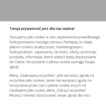
Do czego używamy plików „cookies”?
Niezbędne (2)
Pliki „cookies” używane są w celu dostosowania zawartości 
Niezbędne pliki cookies służą do prawidłowego funkcjo
celu tworzenia anonimowych, zagregowanych statystyk, któr
zawartości, z wyłączeniem personalnej identyfikacji użytkow
Pliki cookies odpowiadają na podejmowane przez Ciebie
Więcej
formularzy. Dzięki plikom cookies strona, z której korz
Twoja prywatność jest dla nas ważna!
Jakich plików „cookies” używamy?
Stosujemy pliki cookie w celu zapewnienia prawidłowego
Stosowane są, co do zasady, dwa rodzaje plików „cookies” –
(1st‑party)
nowaelektropl_cookie_consent
funkcjonowania naszego serwisu Pamiętaj, że dzięki
wylogowania ze strony internetowej lub wyłączenia oprogram
Funkcjonalne i personalizacyjne
(1st‑party)
nowaelektropl_session
plikom cookies analitycznym, marketingowym i
plików „cookies” albo do momentu ich ręcznego usunięcia pr
Tego typu pliki cookies umożliwiają stronie interneto
funkcjonalnym zapewnimy, że treści, oferty, promocje,
Pliki „cookies” wykorzystywane przez partnerów operatora s
prezentowanych treści.
produkty, informacje, które widzisz będą dopasowane
Wyróżnić można szczegółowy podział cookies, ze względu n
do Ciebie. Korzystanie z plików cookie wymaga Twojej
Dzięki tym plikom cookies możemy zapewnić Ci większy
Więcej
zgody.
A. Rodzaje cookies ze względu na niezbędność do realizac
preferencji. Wyrażenie zgody na funkcjonalne i personal
Kliknij „Zaakceptuj wszystkie”, jeśli wyrażasz zgodę na
Rodzaj
wszystkie pliki cookies. Jeżeli nie wyrażasz zgody na
Analityczne (3)
korzystanie przez nas z plików cookie innych niż
Niezbędne
Są absolutnie
niezbędne pliki cookie, kliknij „Odrzuć wszystkie”.
Analityczne pliki cookies pomagają nam rozwijać się i
Możesz również dostosować swoje zgody dla nas i
Funkcjonalne
Są ważne dla 
Cookies analityczne pozwalają na uzyskanie informacji 
Więcej
naszych partnerów, kliknij „Zmieniam zgody”. Każdą z
- służą wzbog
www. Dane pozwalają nam na ocenę naszych serwisów 
wyrażonych zgód możesz wycofać w każdym momencie,