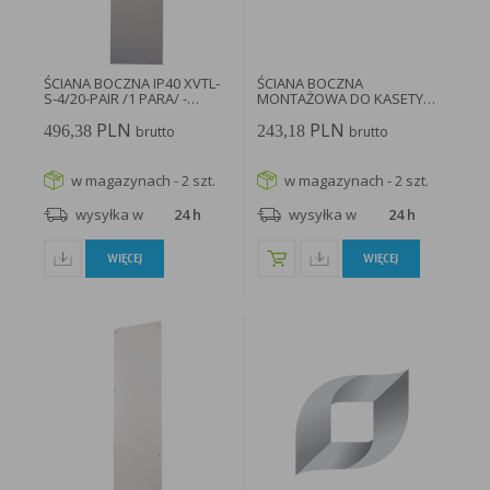
w taki sposób, aby blokować automatyczną obsługę plików „cookies” w ustawieniach przeglądarki
internetowej bądź informować o ich każdorazowym przesłaniu na urządzenie użytkownika.
Szczegółowe informacje o możliwości i sposobach obsługi plików „cookies” dostępne są w
ustawieniach oprogramowania (przeglądarki internetowej).
Ograniczenie stosowania plików „cookies”, może wpłynąć na niektóre funkcjonalności dostępne
na stronie internetowej.
ŚCIANA BOCZNA IP40 XVTL-
ŚCIANA BOCZNA
S-4/20-PAIR /1 PARA/ -
MONTAŻOWA DO KASETY
116173...
PODTYNKOWEJ BPZ-MSW-
PLN
PLN
17/SNAP...
496,38
243,18
brutto
brutto
w magazynach - 2 szt.
w magazynach - 2 szt.
wysyłka w
24 h
wysyłka w
24 h
WIĘCEJ
WIĘCEJ