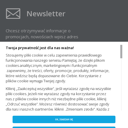
Newsletter
Chcesz otrzymywać informacje o
promocjach, nowościach wpisz adres
e-mail:
Twoja prywatność jest dla nas ważna!
Stosujemy pliki cookie w celu zapewnienia prawidłowego
funkcjonowania naszego serwisu Pamiętaj, że dzięki plikom
cookies analitycznym, marketingowym i funkcjonalnym
zapewnimy, że treści, oferty, promocje, produkty, informacje,
które widzisz będą dopasowane do Ciebie. Korzystanie z
plików cookie wymaga Twojej zgody.
Administratorem Państwa danych osobowych jest Nowa Elektro Sp. z
o.o. Informacje dotyczące przetwarzania Państwa danych osobowych
Kliknij „Zaakceptuj wszystkie”, jeśli wyrażasz zgodę na wszystkie
oraz zasady, na jakich odbywa się ich przetwarzanie przez spółkę
pliki cookies. Jeżeli nie wyrażasz zgody na korzystanie przez
Nowa Elektro Sp. z o.o. znajdą Państwo w naszej
Polityce prywatności
nas z plików cookie innych niż niezbędne pliki cookie, kliknij
„Odrzuć wszystkie”. Możesz również dostosować swoje zgody
dla nas i naszych partnerów, kliknij „Zmieniam zgody”. Każdą z
wyrażonych zgód możesz wycofać w każdym momencie,
ZAPISZ WYBRANE
Copyright 2023 by nowaelektro.pl. Wszelkie prawa
zmieniając wybrane ustawienia. Więcej informacji znajdziesz
OK, ZGADZAM SIĘ
Polityce prywatności,. Korzystanie z plików cookie we
zastrzeżone.
NIE ZGADZAM SIĘ