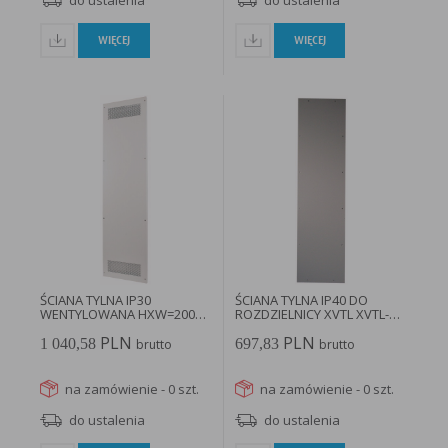
do ustalenia
do ustalenia
WIĘCEJ
WIĘCEJ
ŚCIANA TYLNA IP30
ŚCIANA TYLNA IP40 DO
WENTYLOWANA HXW=2000X
ROZDZIELNICY XVTL XVTL-R-
1000MM XSWV2010...
12/18...
PLN
PLN
1 040,58
697,83
brutto
brutto
na zamówienie - 0 szt.
na zamówienie - 0 szt.
do ustalenia
do ustalenia