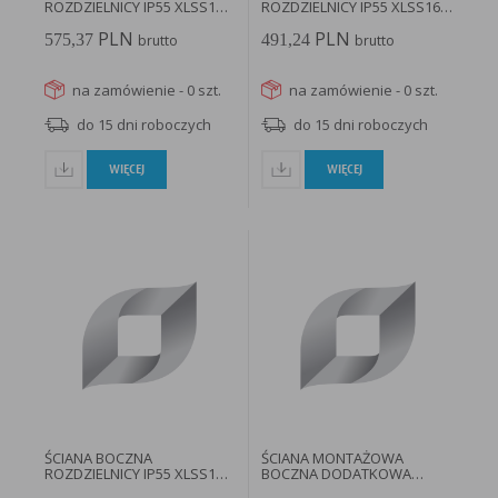
ROZDZIELNICY IP55 XLSS148
ROZDZIELNICY IP55 XLSS165
- 114731...
- 114725...
PLN
PLN
575,37
491,24
brutto
brutto
na zamówienie - 0 szt.
na zamówienie - 0 szt.
do 15 dni roboczych
do 15 dni roboczych
WIĘCEJ
WIĘCEJ
ŚCIANA BOCZNA
ŚCIANA MONTAŻOWA
ROZDZIELNICY IP55 XLSS188
BOCZNA DODATKOWA
- 114733...
XLPF16 - 196217...