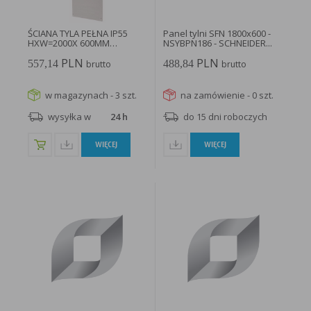
ŚCIANA TYLA PEŁNA IP55
Panel tylni SFN 1800x600 -
HXW=2000X 600MM
NSYBPN186 - SCHNEIDER...
XSWC2006...
PLN
PLN
557,14
488,84
brutto
brutto
w magazynach - 3 szt.
na zamówienie - 0 szt.
wysyłka w
24 h
do 15 dni roboczych
WIĘCEJ
WIĘCEJ