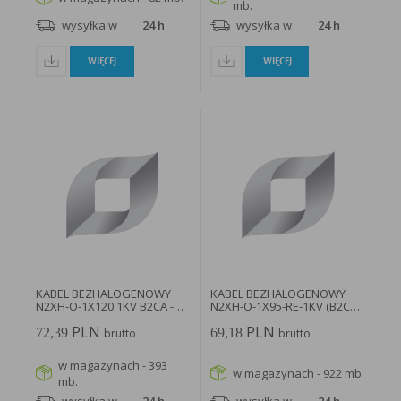
mb.
wysyłka w
24 h
wysyłka w
24 h
WIĘCEJ
WIĘCEJ
KABEL BEZHALOGENOWY
KABEL BEZHALOGENOWY
N2XH-O-1X120 1KV B2CA -
N2XH-O-1X95-RE-1KV (B2CA)
N2XH...
- ELPN2XH-O-1X95-RE-1KV...
PLN
PLN
72,39
69,18
brutto
brutto
w magazynach - 393
w magazynach - 922 mb.
mb.