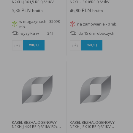
N2XH-J 3X1,5 RE 0,6/1KV
N2XH-J 3X16RE 0,6/1kV
B2CA...
FLAMEBLOCKER...
PLN
PLN
5,36
46,80
brutto
brutto
w magazynach - 35098
na zamówienie - 0 mb.
mb.
wysyłka w
24 h
do 15 dni roboczych
WIĘCEJ
WIĘCEJ
KABEL BEZHALOGENOWY
KABEL BEZHALOGENOWY
N2XH-J 4X4 RE 0,6/1kV B2ca
N2XH-J 5X10 RE 0,6/1KV
SZPULA...
B2CA...