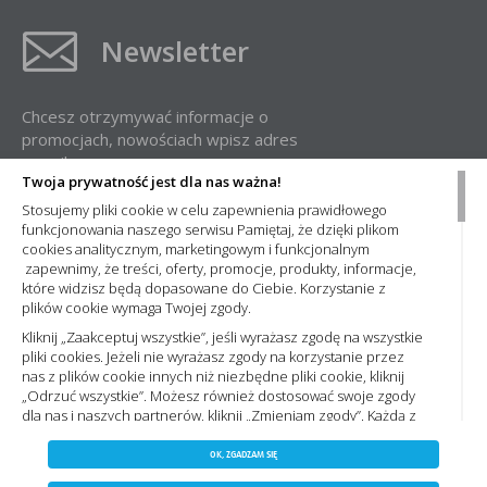
Newsletter
Chcesz otrzymywać informacje o
promocjach, nowościach wpisz adres
e-mail:
Twoja prywatność jest dla nas ważna!
Stosujemy pliki cookie w celu zapewnienia prawidłowego
funkcjonowania naszego serwisu Pamiętaj, że dzięki plikom
cookies analitycznym, marketingowym i funkcjonalnym
zapewnimy, że treści, oferty, promocje, produkty, informacje,
które widzisz będą dopasowane do Ciebie. Korzystanie z
plików cookie wymaga Twojej zgody.
Administratorem Państwa danych osobowych jest Nowa Elektro Sp. z
o.o. Informacje dotyczące przetwarzania Państwa danych osobowych
Kliknij „Zaakceptuj wszystkie”, jeśli wyrażasz zgodę na wszystkie
oraz zasady, na jakich odbywa się ich przetwarzanie przez spółkę
pliki cookies. Jeżeli nie wyrażasz zgody na korzystanie przez
Nowa Elektro Sp. z o.o. znajdą Państwo w naszej
Polityce prywatności
nas z plików cookie innych niż niezbędne pliki cookie, kliknij
„Odrzuć wszystkie”. Możesz również dostosować swoje zgody
dla nas i naszych partnerów, kliknij „Zmieniam zgody”. Każdą z
wyrażonych zgód możesz wycofać w każdym momencie,
ZAPISZ WYBRANE
Copyright 2023 by nowaelektro.pl. Wszelkie prawa
zmieniając wybrane ustawienia. Więcej informacji znajdziesz
OK, ZGADZAM SIĘ
Polityce prywatności,. Korzystanie z plików cookie we
zastrzeżone.
NIE ZGADZAM SIĘ