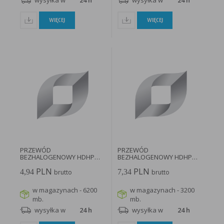
wysyłka w
24 h
wysyłka w
24 h
WIĘCEJ
WIĘCEJ
PRZEWÓD
PRZEWÓD
BEZHALOGENOWY HDHP
BEZHALOGENOWY HDHP
3X1,5 HP+ 750 EL-Instal...
3x2,5 BiTinstal®H(p...
PLN
PLN
4,94
7,34
brutto
brutto
w magazynach - 6200
w magazynach - 3200
mb.
mb.
wysyłka w
24 h
wysyłka w
24 h