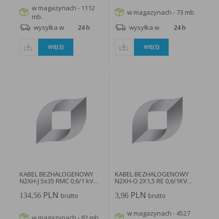
w magazynach - 1112
w magazynach - 73 mb.
mb.
wysyłka w
24 h
wysyłka w
24 h
WIĘCEJ
WIĘCEJ
KABEL BEZHALOGENOWY
KABEL BEZHALOGENOWY
N2XH-J 5x35 RMC 0,6/1 kV
N2XH-O 2X1,5 RE 0,6/1KV
B2CA...
B2CA...
PLN
PLN
134,56
3,96
brutto
brutto
w magazynach - 4527
w magazynach - 82 mb.