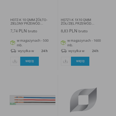
w taki sposób, aby blokować automatyczną obsługę plików „cookies” w ustawieniach przeglądarki
internetowej bądź informować o ich każdorazowym przesłaniu na urządzenie użytkownika.
Szczegółowe informacje o możliwości i sposobach obsługi plików „cookies” dostępne są w
ustawieniach oprogramowania (przeglądarki internetowej).
Ograniczenie stosowania plików „cookies”, może wpłynąć na niektóre funkcjonalności dostępne
na stronie internetowej.
H07Z-K 10 QMM ŻÓŁTO-
H07Z1-K 1X10 QMM
ZIELONY PRZEWÓD
ŻÓŁ/ZIEL PRZEWÓD
JEDNOŻYŁOWY...
JEDNOŻYŁOWY...
PLN
PLN
7,74
8,83
brutto
brutto
w magazynach - 500
w magazynach - 1600
mb.
mb.
wysyłka w
24 h
wysyłka w
24 h
WIĘCEJ
WIĘCEJ