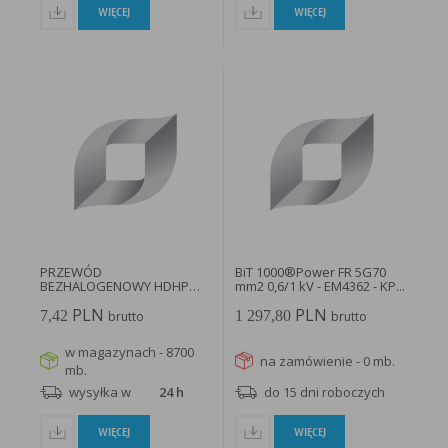
WIĘCEJ
WIĘCEJ
PRZEWÓD
BiT 1000®Power FR 5G70
BEZHALOGENOWY HDHP
mm2 0,6/1 kV - EM4362 - KP...
3x2,5 HP+ 750 EL-Install...
PLN
PLN
7,42
1 297,80
brutto
brutto
w magazynach - 8700
na zamówienie - 0 mb.
mb.
wysyłka w
24 h
do 15 dni roboczych
WIĘCEJ
WIĘCEJ