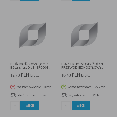
BiTflame®A 3x2x0,8 mm
H07Z1-K 1x16 QMM ŻÓŁ/ZIEL
B2ca-s1a,d0,a1 - BF0004...
PRZEWÓD JEDNOŻYŁOWY...
PLN
PLN
12,73
16,48
brutto
brutto
na zamówienie - 0 mb.
w magazynach - 755 mb.
do 15 dni roboczych
wysyłka w
24 h
WIĘCEJ
WIĘCEJ