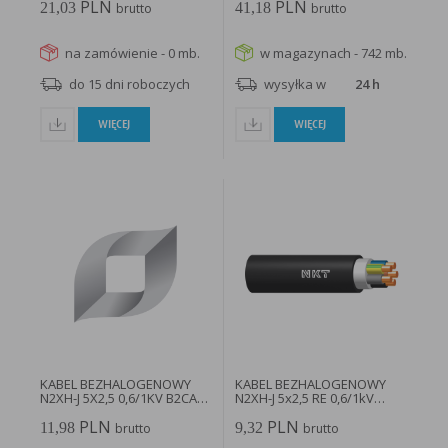
PLN
PLN
21,03
41,18
brutto
brutto
na zamówienie - 0 mb.
w magazynach - 742 mb.
do 15 dni roboczych
wysyłka w
24 h
WIĘCEJ
WIĘCEJ
KABEL BEZHALOGENOWY
KABEL BEZHALOGENOWY
N2XH-J 5X2,5 0,6/1KV B2CA-
N2XH-J 5x2,5 RE 0,6/1kV
S1B...
B2ca...
PLN
PLN
11,98
9,32
brutto
brutto