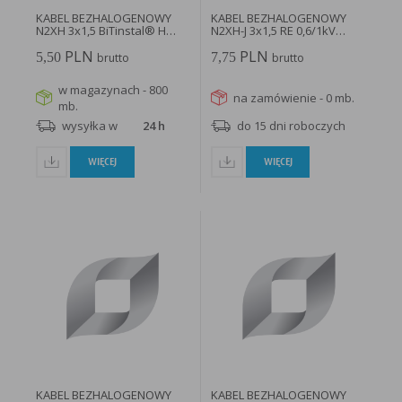
KABEL BEZHALOGENOWY
KABEL BEZHALOGENOWY
N2XH 3x1,5 BiTinstal® H
N2XH-J 3x1,5 RE 0,6/1kV
0,6/1...
B2ca...
PLN
PLN
5,50
7,75
brutto
brutto
w magazynach - 800
na zamówienie - 0 mb.
mb.
wysyłka w
24 h
do 15 dni roboczych
WIĘCEJ
WIĘCEJ
KABEL BEZHALOGENOWY
KABEL BEZHALOGENOWY