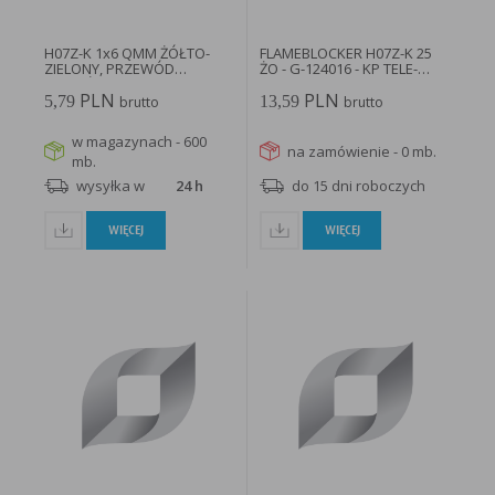
H07Z-K 1x6 QMM ŻÓŁTO-
FLAMEBLOCKER H07Z-K 25
ZIELONY, PRZEWÓD
ŻO - G-124016 - KP TELE-
JEDNOŻYŁOWY...
FONIKA...
PLN
PLN
5,79
13,59
brutto
brutto
w magazynach - 600
na zamówienie - 0 mb.
mb.
wysyłka w
24 h
do 15 dni roboczych
WIĘCEJ
WIĘCEJ