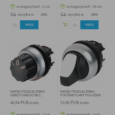
w magazynach - 2 szt.
w magazynach - 36 szt.
wysyłka w
24 h
wysyłka w
24 h
WIĘCEJ
WIĘCEJ
NAPĘD PRZEŁĄCZNIKA
NAPĘD PRZEŁĄCZNIKA
OBROTOWEGO BEZ
PODŚWIETLANY POŁOŻENIE
SAMOPOWROTU...
V...
PLN
PLN
46,94
53,90
brutto
brutto
w magazynach - 2 szt.
w magazynach - 1 szt.