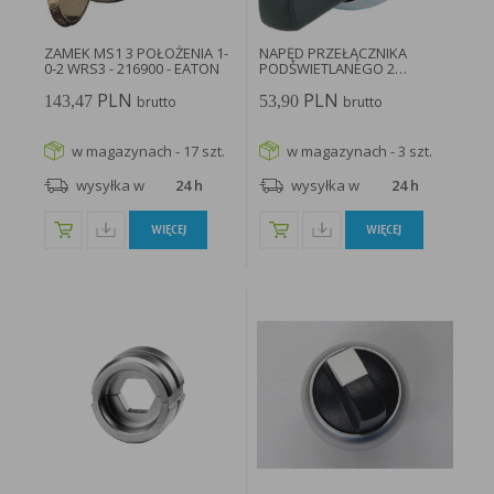
ZAMEK MS1 3 POŁOŻENIA 1-
NAPĘD PRZEŁĄCZNIKA
0-2 WRS3 - 216900 - EATON
PODŚWIETLANEGO 2
POZYCJE BEZ...
PLN
PLN
143,47
53,90
brutto
brutto
w magazynach - 17 szt.
w magazynach - 3 szt.
wysyłka w
24 h
wysyłka w
24 h
WIĘCEJ
WIĘCEJ