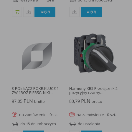
wysyłka w
24 h
do 15 dni roboczych
WIĘCEJ
WIĘCEJ
3-POŁ ŁĄCZ POKR.KLUCZ 1
Harmony XB5 Przełącznik 2
ZW 1ROZ PIERŚC. NIKL...
pozycyjny czarny
plastikowy...
PLN
PLN
97,05
80,79
brutto
brutto
na zamówienie - 0 szt.
na zamówienie - 0 szt.
do 15 dni roboczych
do ustalenia