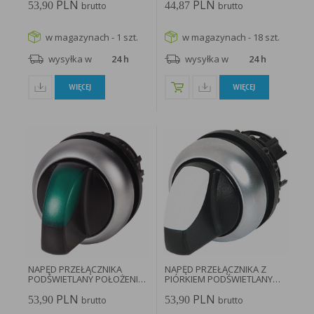
PLN
PLN
53,90
44,87
brutto
brutto
w magazynach - 1 szt.
w magazynach - 18 szt.
wysyłka w
24 h
wysyłka w
24 h
WIĘCEJ
WIĘCEJ
NAPĘD PRZEŁĄCZNIKA
NAPĘD PRZEŁĄCZNIKA Z
PODŚWIETLANY POŁOŻENIE
PIÓRKIEM PODŚWIETLANY
V...
POZYCJE...
PLN
PLN
53,90
53,90
brutto
brutto