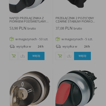
w taki sposób, aby blokować automatyczną obsługę plików „cookies” w ustawieniach przeglądarki
internetowej bądź informować o ich każdorazowym przesłaniu na urządzenie użytkownika.
Szczegółowe informacje o możliwości i sposobach obsługi plików „cookies” dostępne są w
ustawieniach oprogramowania (przeglądarki internetowej).
Ograniczenie stosowania plików „cookies”, może wpłynąć na niektóre funkcjonalności dostępne
na stronie internetowej.
NAPĘD PRZEŁĄCZNIKA Z
PRZEŁĄCZNIK 2 POZYCYJNY
PIÓRKIEM PODŚWIETLANY
CZARNE STABILNY PIÓRKO...
POZYCJE...
PLN
PLN
53,90
37,08
brutto
brutto
w magazynach - 53 szt.
w magazynach - 5 szt.
wysyłka w
24 h
wysyłka w
24 h
WIĘCEJ
WIĘCEJ