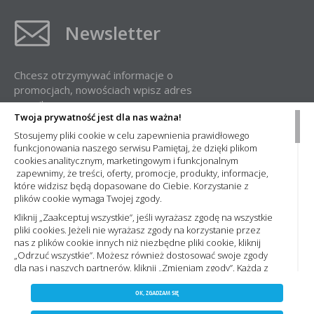
Newsletter
Chcesz otrzymywać informacje o
promocjach, nowościach wpisz adres
e-mail:
Twoja prywatność jest dla nas ważna!
Stosujemy pliki cookie w celu zapewnienia prawidłowego
funkcjonowania naszego serwisu Pamiętaj, że dzięki plikom
cookies analitycznym, marketingowym i funkcjonalnym
zapewnimy, że treści, oferty, promocje, produkty, informacje,
które widzisz będą dopasowane do Ciebie. Korzystanie z
plików cookie wymaga Twojej zgody.
Administratorem Państwa danych osobowych jest Nowa Elektro Sp. z
o.o. Informacje dotyczące przetwarzania Państwa danych osobowych
Kliknij „Zaakceptuj wszystkie”, jeśli wyrażasz zgodę na wszystkie
oraz zasady, na jakich odbywa się ich przetwarzanie przez spółkę
pliki cookies. Jeżeli nie wyrażasz zgody na korzystanie przez
Nowa Elektro Sp. z o.o. znajdą Państwo w naszej
Polityce prywatności
nas z plików cookie innych niż niezbędne pliki cookie, kliknij
„Odrzuć wszystkie”. Możesz również dostosować swoje zgody
dla nas i naszych partnerów, kliknij „Zmieniam zgody”. Każdą z
wyrażonych zgód możesz wycofać w każdym momencie,
ZAPISZ WYBRANE
Copyright 2023 by nowaelektro.pl. Wszelkie prawa
zmieniając wybrane ustawienia. Więcej informacji znajdziesz
OK, ZGADZAM SIĘ
Polityce prywatności,. Korzystanie z plików cookie we
zastrzeżone.
NIE ZGADZAM SIĘ