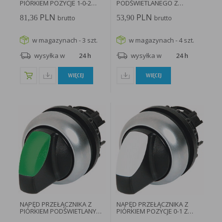
PIÓRKIEM POZYCJE 1-0-2
PODŚWIETLANEGO Z
BEZ...
SAMOPOWROTEM...
PLN
PLN
81,36
53,90
brutto
brutto
w magazynach - 3 szt.
w magazynach - 4 szt.
wysyłka w
24 h
wysyłka w
24 h
WIĘCEJ
WIĘCEJ
NAPĘD PRZEŁĄCZNIKA Z
NAPĘD PRZEŁĄCZNIKA Z
PIÓRKIEM PODŚWIETLANY
PIÓRKIEM POZYCJE 0-1 Z
ZIELONY...
SAMOPOWROTEM...