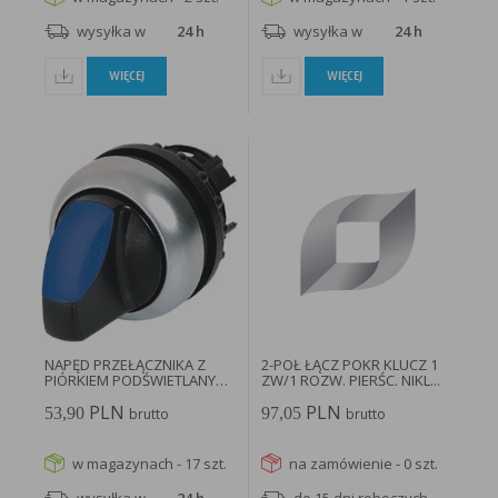
wysyłka w
24 h
wysyłka w
24 h
WIĘCEJ
WIĘCEJ
NAPĘD PRZEŁĄCZNIKA Z
2-POŁ ŁĄCZ POKR KLUCZ 1
PIÓRKIEM PODŚWIETLANY
ZW/1 ROZW. PIERŚC. NIKL...
POZYCJE...
PLN
PLN
53,90
97,05
brutto
brutto
w magazynach - 17 szt.
na zamówienie - 0 szt.