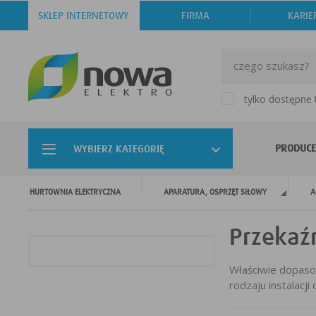
SKLEP INTERNETOWY
FIRMA
KARIE
tylko dostępne
PRODUCE
WYBIERZ KATEGORIĘ
HURTOWNIA ELEKTRYCZNA
APARATURA, OSPRZĘT SIŁOWY
A
Przekaź
Właściwie dopas
rodzaju instalacj
Czasami zdarzają