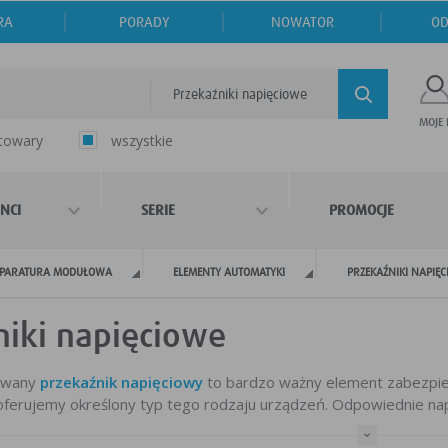
RA
PORADY
NOWATOR
OD
Przekaźniki napięciowe
MOJE
 towary
wszystkie
NCI
SERIE
PROMOCJE
PARATURA MODUŁOWA
ELEMENTY AUTOMATYKI
PRZEKAŹNIKI NAPIĘ
niki napięciowe
owany
przekaźnik napięciowy
to bardzo ważny element zabezpiecz
i oferujemy określony typ tego rodzaju urządzeń. Odpowiednie nap
 się jednak sytuacje, kiedy pojawiają się wahania tego paramet