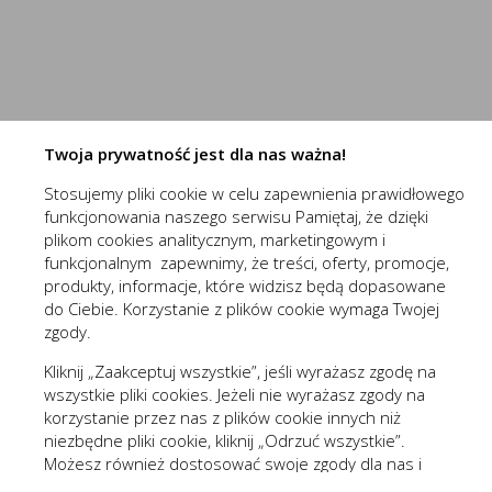
przechowywania ich na urządzeniu końcowym oraz unikalny 
Do czego używamy plików „cookies”?
Niezbędne (2)
Pliki „cookies” używane są w celu dostosowania zawartości 
Niezbędne pliki cookies służą do prawidłowego funkcjo
celu tworzenia anonimowych, zagregowanych statystyk, któr
zawartości, z wyłączeniem personalnej identyfikacji użytkow
Pliki cookies odpowiadają na podejmowane przez Ciebie
Więcej
formularzy. Dzięki plikom cookies strona, z której korz
Twoja prywatność jest dla nas ważna!
Jakich plików „cookies” używamy?
Stosujemy pliki cookie w celu zapewnienia prawidłowego
Stosowane są, co do zasady, dwa rodzaje plików „cookies” –
(1st‑party)
nowaelektropl_cookie_consent
funkcjonowania naszego serwisu Pamiętaj, że dzięki
wylogowania ze strony internetowej lub wyłączenia oprogram
Funkcjonalne i personalizacyjne
(1st‑party)
nowaelektropl_session
plikom cookies analitycznym, marketingowym i
plików „cookies” albo do momentu ich ręcznego usunięcia pr
Tego typu pliki cookies umożliwiają stronie interneto
funkcjonalnym zapewnimy, że treści, oferty, promocje,
Pliki „cookies” wykorzystywane przez partnerów operatora s
prezentowanych treści.
produkty, informacje, które widzisz będą dopasowane
Wyróżnić można szczegółowy podział cookies, ze względu n
do Ciebie. Korzystanie z plików cookie wymaga Twojej
Dzięki tym plikom cookies możemy zapewnić Ci większy
Więcej
zgody.
A. Rodzaje cookies ze względu na niezbędność do realizac
preferencji. Wyrażenie zgody na funkcjonalne i personal
Kliknij „Zaakceptuj wszystkie”, jeśli wyrażasz zgodę na
Rodzaj
wszystkie pliki cookies. Jeżeli nie wyrażasz zgody na
Analityczne (3)
korzystanie przez nas z plików cookie innych niż
Niezbędne
Są absolutnie
niezbędne pliki cookie, kliknij „Odrzuć wszystkie”.
Analityczne pliki cookies pomagają nam rozwijać się i
Możesz również dostosować swoje zgody dla nas i
Funkcjonalne
Są ważne dla 
Cookies analityczne pozwalają na uzyskanie informacji 
Więcej
naszych partnerów, kliknij „Zmieniam zgody”. Każdą z