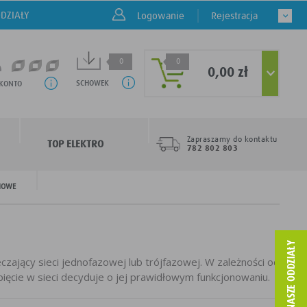
DZIAŁY
Logowanie
Rejestracja
0
0
0,00 zł
SCHOWEK
 KONTO
Zapraszamy do kontaktu
TOP ELEKTRO
782 802 803
CIOWE
ający sieci jednofazowej lub trójfazowej. W zależności od
ięcie w sieci decyduje o jej prawidłowym funkcjonowaniu.
ru. Mogą one skutkować poważnymi konsekwencjami, w tym