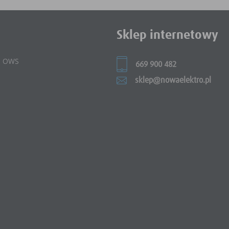
Sklep internetowy
 i OWS
669 900 482
sklep@nowaelektro.pl
e