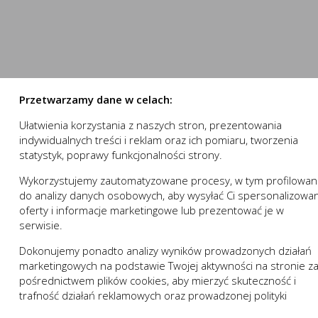
numer.
stron internetowych do preferencji użytkownika oraz optymalizac
nowania strony internetowej i umożliwiają Ci komfortowe k
e pomagają zrozumieć w jaki sposób użytkownik korzysta ze stron
nika.
 działania w celu m.in. dostosowania Twoich ustawień prefe
ystasz, może działać bez zakłóceń.
Przetwarzamy dane w celach:
Ułatwienia korzystania z naszych stron, prezentowania
 „sesyjne” oraz „stałe”. Pierwsze z nich są plikami tymczasowymi
indywidualnych treści i reklam oraz ich pomiaru, tworzenia
owania (przeglądarki internetowej). „Stałe” pliki pozostają na 
statystyk, poprawy funkcjonalności strony.
zez użytkownika.
wej zapamiętanie wprowadzonych przez Ciebie ustawień oraz 
trony internetowej, w tym w szczególności użytkowników strony 
Wykorzystujemy zautomatyzowane procesy, w tym profilowan
ZAPISZ WYBRANE
a:
do analizy danych osobowych, aby wysyłać Ci spersonalizowa
 komfort korzystania z funkcjonalności naszej strony popr
oferty i informacje marketingowe lub prezentować je w
ji usługi
izacyjne pliki cookies gwarantuje dostępność większej ilości
NIE ZGADZAM SIĘ
serwisie.
Opis
Dokonujemy ponadto analizy wyników prowadzonych działań
ZAAKCEPTUJ WSZYSTKIE
marketingowych na podstawie Twojej aktywności na stronie z
 niezbędne do prawidłowego funkcjonowania witryny lub funkcjona
pośrednictwem plików cookies, aby mierzyć skuteczność i
 dostosowywać do Twoich potrzeb.
Anuluj
trafność działań reklamowych oraz prowadzonej polityki
działania serwisu:
w zakresie wykorzystywania witryny internetowej, miejsca or
cenowej.