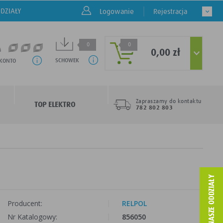
DZIAŁY
Logowanie
Rejestracja
0
0
0,00 zł
SCHOWEK
 KONTO
Zapraszamy do kontaktu
TOP ELEKTRO
782 802 803
Producent:
RELPOL
Nr Katalogowy:
856050