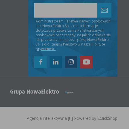
Administratorem Państwa danych osobowych
jest Nowa Elektro Sp. z o.o. Informacje
dotyczące przetwarzania Państwa danych
osobowych oraz zasady, na jakich odbywa się
ich przetwarzanie przez spółkę Nowa Elektro
Sp. z o.o. znajdą Państwo w naszej
Polityce
prywatności
Grupa NowaElektro
szystkie. W dowolnym momencie możesz
ów i przeznaczone do korzystania ze stron internetowych.
Agencja interaktywna
[ti]
Powered by
2ClickShop
widualnych preferencji. Domyślne parametry ciasteczek
zwę strony internetowej z której pochodzą, czas