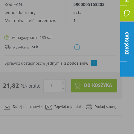
Kod EAN:
5900005163203
Jednostka miary:
szt.
Minimalna ilość sprzedaży:
1
ZGŁOŚ BŁĄD
w magazynach - 135 szt.
wysyłka w
24 h
Sprawdź dostępność w jednym z
32 oddziałów
+
21,82
DO KOSZYKA
PLN brutto
-
Dodaj do schowka
Zapytaj o produkt
Drukuj stronę