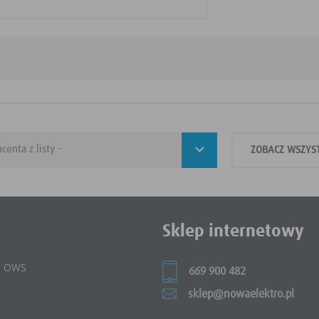
ZOBACZ WSZYS
Sklep internetowy
 i OWS
669 900 482
sklep@nowaelektro.pl
e