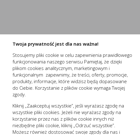
przechowywania ich na urządzeniu końcowym oraz unikalny 
Do czego używamy plików „cookies”?
Niezbędne (2)
Pliki „cookies” używane są w celu dostosowania zawartości 
Niezbędne pliki cookies służą do prawidłowego funkcjo
celu tworzenia anonimowych, zagregowanych statystyk, któr
zawartości, z wyłączeniem personalnej identyfikacji użytkow
Pliki cookies odpowiadają na podejmowane przez Ciebie
Więcej
formularzy. Dzięki plikom cookies strona, z której korz
Twoja prywatność jest dla nas ważna!
Jakich plików „cookies” używamy?
Stosujemy pliki cookie w celu zapewnienia prawidłowego
Stosowane są, co do zasady, dwa rodzaje plików „cookies” –
(1st‑party)
nowaelektropl_cookie_consent
funkcjonowania naszego serwisu Pamiętaj, że dzięki
wylogowania ze strony internetowej lub wyłączenia oprogram
Funkcjonalne i personalizacyjne
(1st‑party)
nowaelektropl_session
plikom cookies analitycznym, marketingowym i
plików „cookies” albo do momentu ich ręcznego usunięcia pr
Tego typu pliki cookies umożliwiają stronie interneto
funkcjonalnym zapewnimy, że treści, oferty, promocje,
Pliki „cookies” wykorzystywane przez partnerów operatora s
prezentowanych treści.
produkty, informacje, które widzisz będą dopasowane
Wyróżnić można szczegółowy podział cookies, ze względu n
do Ciebie. Korzystanie z plików cookie wymaga Twojej
Dzięki tym plikom cookies możemy zapewnić Ci większy
Więcej
zgody.
A. Rodzaje cookies ze względu na niezbędność do realizac
preferencji. Wyrażenie zgody na funkcjonalne i personal
Kliknij „Zaakceptuj wszystkie”, jeśli wyrażasz zgodę na
Rodzaj
wszystkie pliki cookies. Jeżeli nie wyrażasz zgody na
Analityczne (3)
korzystanie przez nas z plików cookie innych niż
Niezbędne
Są absolutnie
niezbędne pliki cookie, kliknij „Odrzuć wszystkie”.
Analityczne pliki cookies pomagają nam rozwijać się i
Możesz również dostosować swoje zgody dla nas i
Funkcjonalne
Są ważne dla 
Cookies analityczne pozwalają na uzyskanie informacji 
Więcej
naszych partnerów, kliknij „Zmieniam zgody”. Każdą z