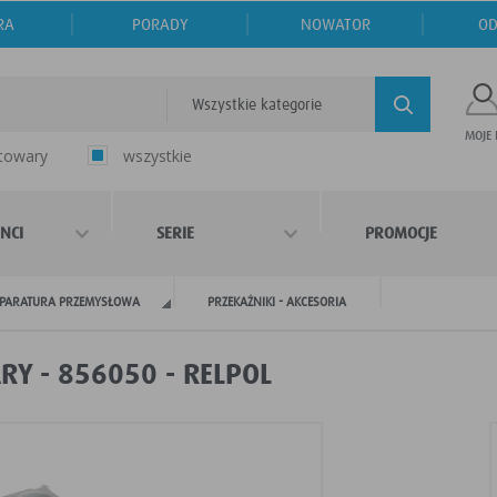
RA
PORADY
NOWATOR
OD
Wszystkie kategorie
MOJE
 towary
wszystkie
NCI
SERIE
PROMOCJE
PARATURA PRZEMYSŁOWA
PRZEKAŻNIKI - AKCESORIA
RY - 856050 - RELPOL