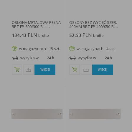
w taki sposób, aby blokować automatyczną obsługę plików „cookies” w ustawieniach przeglądarki
internetowej bądź informować o ich każdorazowym przesłaniu na urządzenie użytkownika.
Szczegółowe informacje o możliwości i sposobach obsługi plików „cookies” dostępne są w
ustawieniach oprogramowania (przeglądarki internetowej).
Ograniczenie stosowania plików „cookies”, może wpłynąć na niektóre funkcjonalności dostępne
na stronie internetowej.
OSŁONA METALOWA PEŁNA
OSŁONY BEZ WYCIĘĆ SZER.
BPZ-FP-600/300-BL -
400MM BPZ-FP-400/050-BL...
108392...
PLN
PLN
134,43
brutto
52,53
brutto
w magazynach - 15 szt.
w magazynach - 4 szt.
wysyłka w
24 h
wysyłka w
24 h
WIĘCEJ
WIĘCEJ