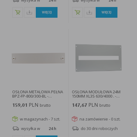
wysyłka w
24 h
wysyłka w
24 h
WIĘCEJ
WIĘCEJ
OSŁONA METALOWA PEŁNA
OSŁONA MODUŁOWA 24M
BPZ-FP-800/300-BL -
150MM XL3S 630/4000 . -
108394...
338252...
PLN
PLN
159,01
brutto
147,67
brutto
w magazynach - 7 szt.
na zamówienie - 0 szt.
wysyłka w
24 h
do 30 dni roboczych