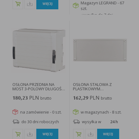
Magazyn LEGRAND - 67
WIĘCEJ
szt.
wysyłka do 7 dni
roboczych
WIĘCEJ
OSŁONA PRZEDNIA NA
OSŁONA STALOWA Z
MOST 3-POLOWY DŁUGOŚĆ
PLASTIKOWYM
1.1M...
WYPEŁNIENIEM BPZ-FPP-
PLN
PLN
600/300-BL...
180,23
brutto
162,29
brutto
na zamówienie - 0 szt.
w magazynach - 8 szt.
do 30 dni roboczych
wysyłka w
24 h
WIĘCEJ
WIĘCEJ