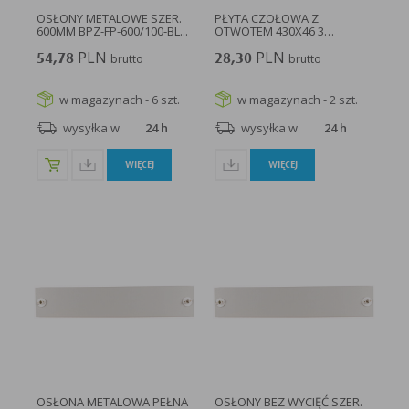
OSŁONY METALOWE SZER.
PŁYTA CZOŁOWA Z
600MM BPZ-FP-600/100-BL...
OTWOTEM 430X46 3
MOD.G/P - 07813...
PLN
PLN
54,78
brutto
28,30
brutto
w magazynach - 6 szt.
w magazynach - 2 szt.
wysyłka w
24 h
wysyłka w
24 h
WIĘCEJ
WIĘCEJ
OSŁONA METALOWA PEŁNA
OSŁONY BEZ WYCIĘĆ SZER.