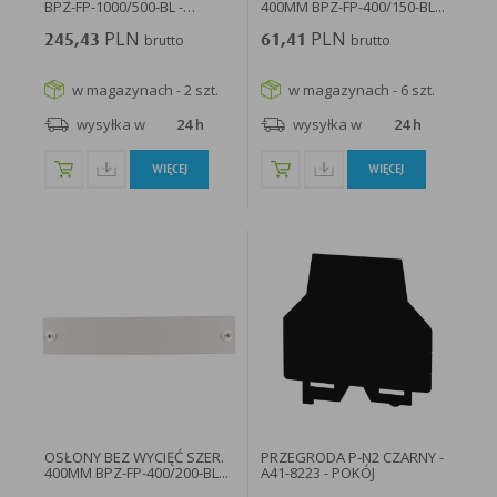
BPZ-FP-1000/500-BL -
400MM BPZ-FP-400/150-BL...
119243...
PLN
PLN
245,43
brutto
61,41
brutto
w magazynach - 2 szt.
w magazynach - 6 szt.
wysyłka w
24 h
wysyłka w
24 h
WIĘCEJ
WIĘCEJ
OSŁONY BEZ WYCIĘĆ SZER.
PRZEGRODA P-N2 CZARNY -
400MM BPZ-FP-400/200-BL...
A41-8223 - POKÓJ