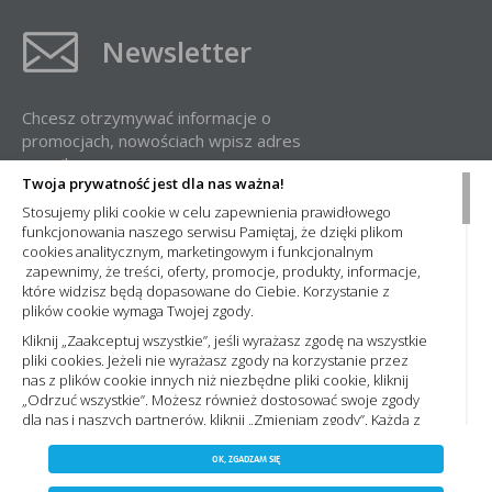
Newsletter
Chcesz otrzymywać informacje o
promocjach, nowościach wpisz adres
e-mail:
Twoja prywatność jest dla nas ważna!
Stosujemy pliki cookie w celu zapewnienia prawidłowego
funkcjonowania naszego serwisu Pamiętaj, że dzięki plikom
cookies analitycznym, marketingowym i funkcjonalnym
zapewnimy, że treści, oferty, promocje, produkty, informacje,
które widzisz będą dopasowane do Ciebie. Korzystanie z
plików cookie wymaga Twojej zgody.
Administratorem Państwa danych osobowych jest Nowa Elektro Sp. z
o.o. Informacje dotyczące przetwarzania Państwa danych osobowych
Kliknij „Zaakceptuj wszystkie”, jeśli wyrażasz zgodę na wszystkie
oraz zasady, na jakich odbywa się ich przetwarzanie przez spółkę
pliki cookies. Jeżeli nie wyrażasz zgody na korzystanie przez
Nowa Elektro Sp. z o.o. znajdą Państwo w naszej
Polityce prywatności
nas z plików cookie innych niż niezbędne pliki cookie, kliknij
„Odrzuć wszystkie”. Możesz również dostosować swoje zgody
dla nas i naszych partnerów, kliknij „Zmieniam zgody”. Każdą z
wyrażonych zgód możesz wycofać w każdym momencie,
ZAPISZ WYBRANE
Copyright 2023 by nowaelektro.pl. Wszelkie prawa
zmieniając wybrane ustawienia. Więcej informacji znajdziesz
OK, ZGADZAM SIĘ
Polityce prywatności,. Korzystanie z plików cookie we
zastrzeżone.
NIE ZGADZAM SIĘ