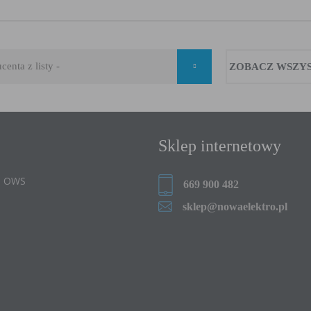
ZOBACZ WSZY
Sklep internetowy
 i OWS
669 900 482
sklep@nowaelektro.pl
e