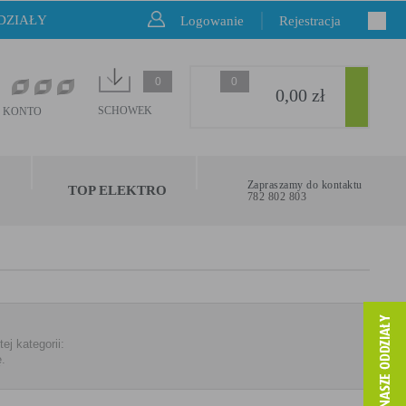
DZIAŁY
Logowanie
Rejestracja
0
0
0,00 zł
SCHOWEK
 KONTO
Zapraszamy do kontaktu
TOP ELEKTRO
782 802 803
j kategorii:
ę.