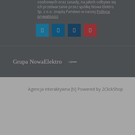
osobowych oraz zasady, na jakich odbywa się
ich przetwarzanie przez spółkę Nowa Elektro
Sp. z o.o. znajdą Państwo w naszej
Polityce
prywatności
Grupa NowaElektro
Agencja interaktywna
[ti]
Powered by
2ClickShop