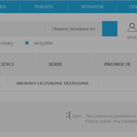
ERA
PORADY
NOWATOR
OD
Obudowy licznikowe trójfazowe
MOJE
 towary
wszystkie
CENCI
SERIE
PROMOCJE
OBUDOWY LICZNIKOWE TRÓJFAZOWE
:(
Upss… Nie znaleziono produktów w te
Proszę wybrać inną kategori