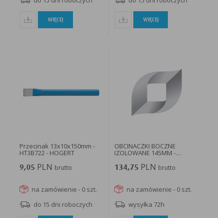
do 15 dni roboczych
do 15 dni roboczych
WIĘCEJ
WIĘCEJ
Przecinak 13x10x150mm -
OBCINACZKI BOCZNE
HT3B722 - HOGERT
IZOLOWANE 145MM -
NW134-49VDE-145...
PLN
PLN
9,05
brutto
134,75
brutto
na zamówienie - 0 szt.
na zamówienie - 0 szt.
do 15 dni roboczych
wysyłka 72h