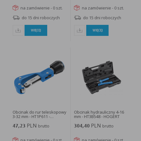
na zamówienie - 0 szt.
na zamówienie - 0 szt.
do 15 dni roboczych
do 15 dni roboczych
WIĘCEJ
WIĘCEJ
Obcinak do rur teleskopowy
Obcinak hydrauliczny 4-16
3-32 mm - HT1P611 -
mm - HT3B548 - HOGERT
HOGERT
PLN
PLN
47,23
brutto
304,40
brutto
na zamówienie - 0 szt.
na zamówienie - 0 szt.