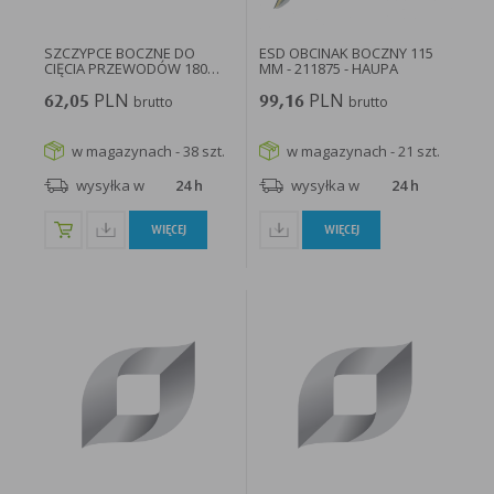
SZCZYPCE BOCZNE DO
ESD OBCINAK BOCZNY 115
CIĘCIA PRZEWODÓW 180
MM - 211875 - HAUPA
MM IZOLOWANE...
PLN
PLN
62,05
brutto
99,16
brutto
w magazynach - 38 szt.
w magazynach - 21 szt.
wysyłka w
24 h
wysyłka w
24 h
WIĘCEJ
WIĘCEJ