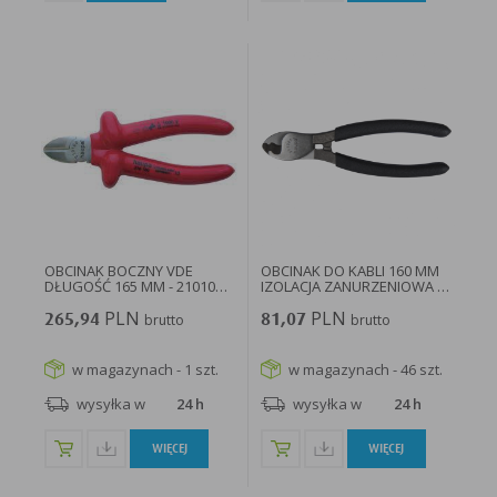
OBCINAK BOCZNY VDE
OBCINAK DO KABLI 160 MM
DŁUGOŚĆ 165 MM - 210100 -
IZOLACJA ZANURZENIOWA -
HAUPA
201085...
PLN
PLN
265,94
brutto
81,07
brutto
w magazynach - 1 szt.
w magazynach - 46 szt.
wysyłka w
24 h
wysyłka w
24 h
WIĘCEJ
WIĘCEJ