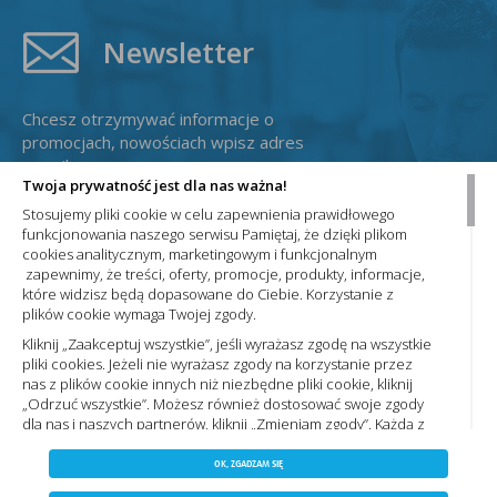
Newsletter
Chcesz otrzymywać informacje o
promocjach, nowościach wpisz adres
e-mail:
Twoja prywatność jest dla nas ważna!
Stosujemy pliki cookie w celu zapewnienia prawidłowego
funkcjonowania naszego serwisu Pamiętaj, że dzięki plikom
cookies analitycznym, marketingowym i funkcjonalnym
zapewnimy, że treści, oferty, promocje, produkty, informacje,
które widzisz będą dopasowane do Ciebie. Korzystanie z
plików cookie wymaga Twojej zgody.
Administratorem Państwa danych osobowych jest Nowa Elektro Sp. z
o.o. Informacje dotyczące przetwarzania Państwa danych osobowych
Kliknij „Zaakceptuj wszystkie”, jeśli wyrażasz zgodę na wszystkie
oraz zasady, na jakich odbywa się ich przetwarzanie przez spółkę
pliki cookies. Jeżeli nie wyrażasz zgody na korzystanie przez
Nowa Elektro Sp. z o.o. znajdą Państwo w naszej
Polityce prywatności
nas z plików cookie innych niż niezbędne pliki cookie, kliknij
„Odrzuć wszystkie”. Możesz również dostosować swoje zgody
dla nas i naszych partnerów, kliknij „Zmieniam zgody”. Każdą z
wyrażonych zgód możesz wycofać w każdym momencie,
ZAPISZ WYBRANE
Copyright 2023 by nowaelektro.pl. Wszelkie prawa
zmieniając wybrane ustawienia. Więcej informacji znajdziesz
OK, ZGADZAM SIĘ
Polityce prywatności,. Korzystanie z plików cookie we
zastrzeżone.
NIE ZGADZAM SIĘ