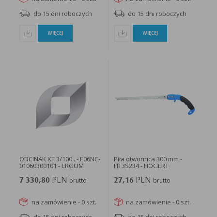
do 15 dni roboczych
do 15 dni roboczych
WIĘCEJ
WIĘCEJ
ODCINAK KT 3/100 . - E06NC-
Piła otwornica 300 mm -
01060300101 - ERGOM
HT3S234 - HOGERT
PLN
PLN
7 330,80
brutto
27,16
brutto
na zamówienie - 0 szt.
na zamówienie - 0 szt.