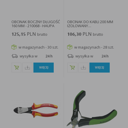
w taki sposób, aby blokować automatyczną obsługę plików „cookies” w ustawieniach przeglądarki
internetowej bądź informować o ich każdorazowym przesłaniu na urządzenie użytkownika.
Szczegółowe informacje o możliwości i sposobach obsługi plików „cookies” dostępne są w
ustawieniach oprogramowania (przeglądarki internetowej).
Ograniczenie stosowania plików „cookies”, może wpłynąć na niektóre funkcjonalności dostępne
na stronie internetowej.
OBCINAK BOCZNY DŁUGOŚĆ
OBCINAK DO KABLI 200 MM
160 MM - 210068 - HAUPA
IZOLOWANY
ZANURZENIOWO...
PLN
PLN
125,15
brutto
106,30
brutto
w magazynach - 30 szt.
w magazynach - 28 szt.
wysyłka w
24 h
wysyłka w
24 h
WIĘCEJ
WIĘCEJ