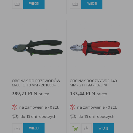
WIĘCEJ
WIĘCEJ
OBCINAK DO PRZEWODÓW
OBCINAK BOCZNY VDE 140
MAX . O 18 MM - 201088 -
MM - 211199 - HAUPA
HAUPA
PLN
PLN
289,21
brutto
133,44
brutto
na zamówienie - 0 szt.
na zamówienie - 0 szt.
do 15 dni roboczych
do 15 dni roboczych
WIĘCEJ
WIĘCEJ