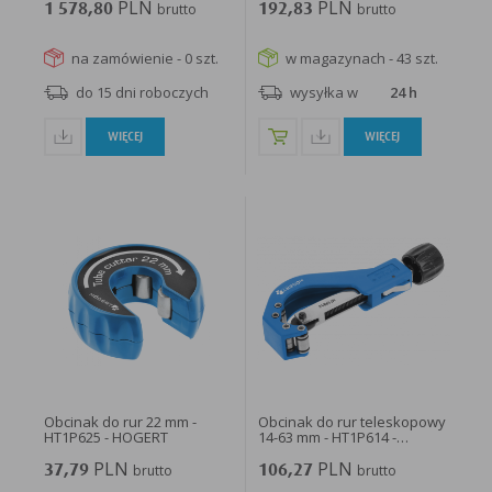
PLN
PLN
1 578,80
brutto
192,83
brutto
na zamówienie - 0 szt.
w magazynach - 43 szt.
do 15 dni roboczych
wysyłka w
24 h
WIĘCEJ
WIĘCEJ
Obcinak do rur 22 mm -
Obcinak do rur teleskopowy
HT1P625 - HOGERT
14-63 mm - HT1P614 -
HOGERT
PLN
PLN
37,79
brutto
106,27
brutto