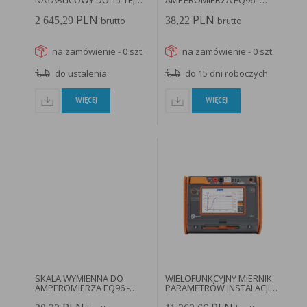
NATABLICOWY DO 15-TEJ
AMPEROMIERZA EQ96 -
HARMONICZNEJ...
100A E96 100A...
PLN
PLN
2 645,29
38,22
brutto
brutto
na zamówienie - 0 szt.
na zamówienie - 0 szt.
do ustalenia
do 15 dni roboczych
WIĘCEJ
WIĘCEJ
SKALA WYMIENNA DO
WIELOFUNKCYJNY MIERNIK
AMPEROMIERZA EQ96 -
PARAMETRÓW INSTALACJI
200A E96 200A...
ELEKTRYCZNYCH...