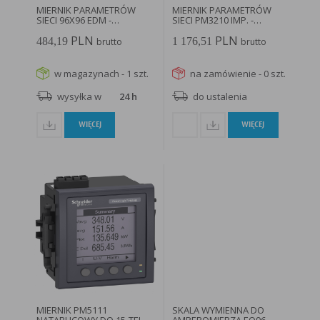
MIERNIK PARAMETRÓW
MIERNIK PARAMETRÓW
SIECI 96X96 EDM -
SIECI PM3210 IMP. -
004805419...
METSEPM3210...
PLN
PLN
484,19
1 176,51
brutto
brutto
w magazynach - 1 szt.
na zamówienie - 0 szt.
wysyłka w
24 h
do ustalenia
WIĘCEJ
WIĘCEJ
MIERNIK PM5111
SKALA WYMIENNA DO