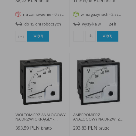
PLN
PLN
38,22
11 363,66
brutto
brutto
na zamówienie - 0 szt.
w magazynach - 2 szt.
do 15 dni roboczych
wysyłka w
24 h
WIĘCEJ
WIĘCEJ
WOLTOMIERZ ANALOGOWY
AMPEROMIERZ
NA DRZWI OKRĄGŁY -
ANALOGOWY NA DRZWI Z
014661...
NAROŻNYM
PLN
PLN
USYTUOWANIEM...
393,59
293,83
brutto
brutto