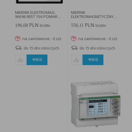
w taki sposób, aby blokować automatyczną obsługę plików „cookies” w ustawieniach przeglądarki
internetowej bądź informować o ich każdorazowym przesłaniu na urządzenie użytkownika.
Szczegółowe informacje o możliwości i sposobach obsługi plików „cookies” dostępne są w
MIERNIK ELEKTROMAG.
MIERNIK
ustawieniach oprogramowania (przeglądarki internetowej).
Ograniczenie stosowania plików „cookies”, może wpłynąć na niektóre funkcjonalności dostępne
96X96 90ST 15A POMIAR
ELEKTROMAGNETYCZNY
na stronie internetowej.
BEZP EQ96...
45X45 – 90° POMIAR...
PLN
PLN
196,68
556,11
brutto
brutto
na zamówienie - 0 szt.
na zamówienie - 0 szt.
do 15 dni roboczych
do 15 dni roboczych
WIĘCEJ
WIĘCEJ