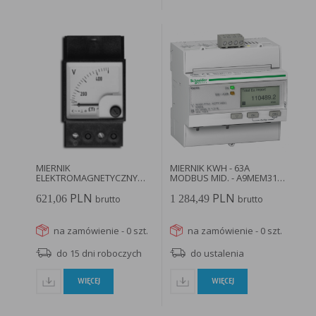
MIERNIK
MIERNIK KWH - 63A
ELEKTROMAGNETYCZNY
MODBUS MID. - A9MEM3155
45X45 – 90° POMIAR...
- SCHNEIDER...
PLN
PLN
621,06
1 284,49
brutto
brutto
na zamówienie - 0 szt.
na zamówienie - 0 szt.
do 15 dni roboczych
do ustalenia
WIĘCEJ
WIĘCEJ