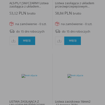
AL5/PL/1,5M/CZARNY Listwa
Listwa zasilająca z układem
zasilająca z układem...
przeciwprzepięciowym...
PLN
PLN
53,12
58,84
brutto
brutto
na zamówienie - 0 szt.
na zamówienie - 0 szt.
do 15 dni roboczych
do 15 dni roboczych
WIĘCEJ
WIĘCEJ
LISTWA ZASILAJĄCA Z
Listwa zaciskowa 16mm2
UKŁADEM PRZEPIĘCIOWYM
,12-torowa 250V