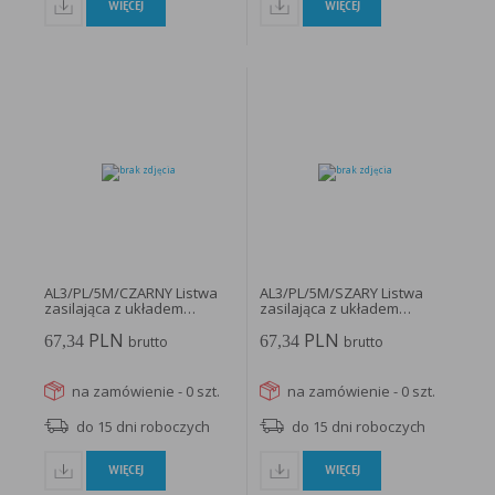
w taki sposób, aby blokować automatyczną obsługę plików „cookies” w ustawieniach przeglądarki
WIĘCEJ
WIĘCEJ
internetowej bądź informować o ich każdorazowym przesłaniu na urządzenie użytkownika.
Szczegółowe informacje o możliwości i sposobach obsługi plików „cookies” dostępne są w
ustawieniach oprogramowania (przeglądarki internetowej).
Ograniczenie stosowania plików „cookies”, może wpłynąć na niektóre funkcjonalności dostępne
na stronie internetowej.
AL3/PL/5M/CZARNY Listwa
AL3/PL/5M/SZARY Listwa
zasilająca z układem
zasilająca z układem
przeciwprzepięciowym...
przeciwprzepięciowym...
PLN
PLN
67,34
67,34
brutto
brutto
na zamówienie - 0 szt.
na zamówienie - 0 szt.
do 15 dni roboczych
do 15 dni roboczych
WIĘCEJ
WIĘCEJ