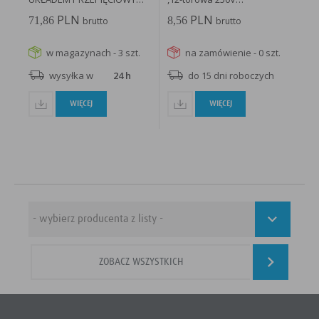
AL5/PL/5M/SZARY...
termoplastyczna...
PLN
PLN
71,86
8,56
brutto
brutto
w magazynach - 3 szt.
na zamówienie - 0 szt.
wysyłka w
24 h
do 15 dni roboczych
WIĘCEJ
WIĘCEJ
ZOBACZ WSZYSTKICH