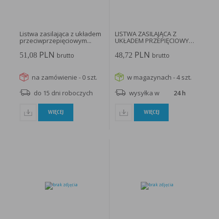
Listwa zasilająca z układem
LISTWA ZASILAJĄCA Z
przeciwprzepięciowym...
UKŁADEM PRZEPIĘCIOWYM
AL3/PL/1,5M/SZARY...
PLN
PLN
51,08
48,72
brutto
brutto
na zamówienie - 0 szt.
w magazynach - 4 szt.
do 15 dni roboczych
wysyłka w
24 h
WIĘCEJ
WIĘCEJ