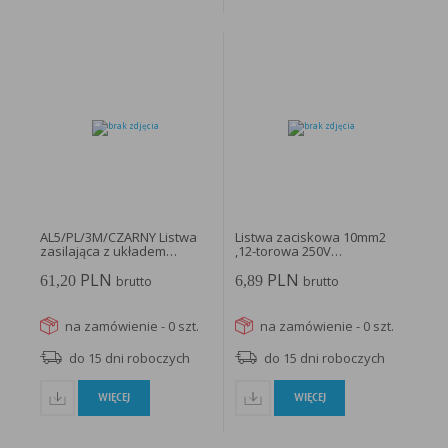
AL5/PL/3M/CZARNY Listwa
Listwa zaciskowa 10mm2
zasilająca z układem
,12-torowa 250V
przeciwprzepięciowym...
termoplastyczna...
PLN
PLN
61,20
6,89
brutto
brutto
na zamówienie - 0 szt.
na zamówienie - 0 szt.
do 15 dni roboczych
do 15 dni roboczych
WIĘCEJ
WIĘCEJ