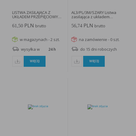
LISTWA ZASILAJĄCA Z
AL3/PL/3M/SZARY Listwa
UKŁADEM PRZEPIĘCIOWYM
zasilająca z układem
AL8/PL/1,5M/SZARY...
przeciwprzepięciowym...
PLN
PLN
61,50
56,74
brutto
brutto
w magazynach - 2 szt.
na zamówienie - 0 szt.
wysyłka w
24 h
do 15 dni roboczych
WIĘCEJ
WIĘCEJ