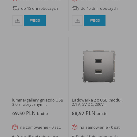
do 15 dni roboczych
do 15 dni roboczych
WIĘCEJ
WIĘCEJ
lumina/gallery gniazdo USB
Ładowarka 2 x USB (moduł),
3.0 z fabrycznym
2.1 A, 5V DC, 230V;...
przewodem...
PLN
PLN
69,50
brutto
88,92
brutto
na zamówienie - 0 szt.
na zamówienie - 0 szt.
do 15 dni roboczych
do 15 dni roboczych