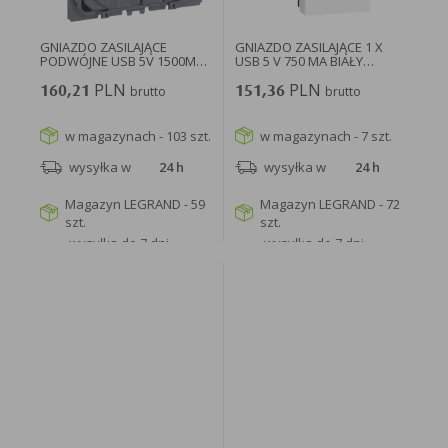
GNIAZDO ZASILAJĄCE
GNIAZDO ZASILAJĄCE 1 X
PODWÓJNE USB 5V 1500MA
USB 5 V 750 MA BIAŁY
CELIANE...
MOSAIC...
PLN
PLN
160,21
brutto
151,36
brutto
w magazynach - 103 szt.
w magazynach - 7 szt.
wysyłka w
24 h
wysyłka w
24 h
Magazyn LEGRAND - 59
Magazyn LEGRAND - 72
szt.
szt.
wysyłka do 7 dni
wysyłka do 7 dni
roboczych
roboczych
WIĘCEJ
WIĘCEJ