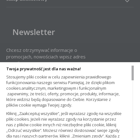
Newsletter
Chcesz otrzymywać informacje o
promocjach, nowościach wpisz adres
e-mail:
Twoja prywatność jest dla nas ważna!
Stosujemy pliki cookie w celu zapewnienia prawidłowego
funkcjonowania naszego serwisu Pamiętaj, że dzięki plikom
cookies analitycznym, marketingowym i funkcjonalnym
zapewnimy, że treści, oferty, promocje, produkty, informacje,
które widzisz będą dopasowane do Ciebie. Korzystanie z
plików cookie wymaga Twojej zgody.
Administratorem Państwa danych osobowych jest Nowa Elektro Sp. z
o.o. Informacje dotyczące przetwarzania Państwa danych osobowych
Kliknij „Zaakceptuj wszystkie”, jeśli wyrażasz zgodę na wszystkie
oraz zasady, na jakich odbywa się ich przetwarzanie przez spółkę
pliki cookies. Jeżeli nie wyrażasz zgody na korzystanie przez
Nowa Elektro Sp. z o.o. znajdą Państwo w naszej
Polityce prywatności
nas z plików cookie innych niż niezbędne pliki cookie, kliknij
„Odrzuć wszystkie”. Możesz również dostosować swoje zgody
dla nas i naszych partnerów, kliknij „Zmieniam zgody”. Każdą z