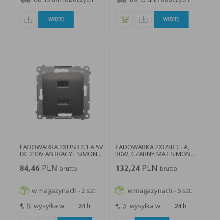
WIĘCEJ
WIĘCEJ
ŁADOWARKA 2XUSB 2.1 A 5V
ŁADOWARKA 2XUSB C+A,
DC 230V ANTRACYT SIMON...
30W, CZARNY MAT SIMON
55...
PLN
PLN
84,46
brutto
132,24
brutto
w magazynach - 2 szt.
w magazynach - 6 szt.
wysyłka w
24 h
wysyłka w
24 h