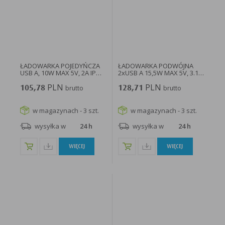
w taki sposób, aby blokować automatyczną obsługę plików „cookies” w ustawieniach przeglądarki
internetowej bądź informować o ich każdorazowym przesłaniu na urządzenie użytkownika.
Szczegółowe informacje o możliwości i sposobach obsługi plików „cookies” dostępne są w
ustawieniach oprogramowania (przeglądarki internetowej).
Ograniczenie stosowania plików „cookies”, może wpłynąć na niektóre funkcjonalności dostępne
na stronie internetowej.
ŁADOWARKA POJEDYŃCZA
ŁADOWARKA PODWÓJNA
USB A, 10W MAX 5V, 2A IP
2xUSB A 15,5W MAX 5V, 3.1A
20...
IP...
PLN
PLN
105,78
brutto
128,71
brutto
w magazynach - 3 szt.
w magazynach - 3 szt.
wysyłka w
24 h
wysyłka w
24 h
WIĘCEJ
WIĘCEJ