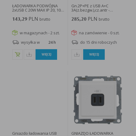
ŁADOWARKA PODWÓJNA
Gn.2P+PE z USB A+C
2xUSB C 20W MAX IP 20, 100-
3A(z.bezgw.),cz.antr -
240V...
SDD114072...
PLN
PLN
143,29
brutto
285,20
brutto
w magazynach - 2 szt.
na zamówienie - 0 szt.
wysyłka w
24 h
do 15 dni roboczych
WIĘCEJ
WIĘCEJ
Gniazdo ładowania USB
GNIAZDO ŁADOWARKA