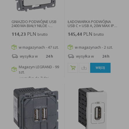
GNIAZDO PODWÓJNE USB
ŁADOWARKA PODWÓJNA
2400 MA BIAŁY NILOE -
USB C + USB A, 20W MAX IP
764594...
20...
PLN
PLN
114,23
brutto
145,44
brutto
w magazynach - 47 szt.
w magazynach - 2 szt.
wysyłka w
24 h
wysyłka w
24 h
Magazyn LEGRAND - 99
WIĘCEJ
szt.
wysyłka do 7 dni
roboczych
WIĘCEJ