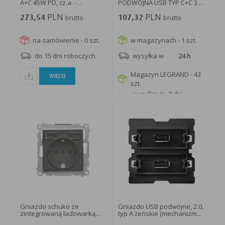
A+C 45W PD, cz.a. -
PODWÓJNA USB TYP C+C 3 A
SDD114404...
5V BIAŁY...
PLN
PLN
273,54
brutto
107,32
brutto
na zamówienie - 0 szt.
w magazynach - 1 szt.
do 15 dni roboczych
wysyłka w
24 h
Magazyn LEGRAND - 43
WIĘCEJ
szt.
wysyłka do 7 dni
roboczych
WIĘCEJ
Gniazdo schuko ze
Gniazdo USB podwójne, 2.0,
zintegrowaną ładowarką
typ A żeńskie (mechanizm...
2xUSB...