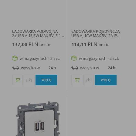
ŁADOWARKA PODWÓJNA
ŁADOWARKA POJEDYŃCZA
2xUSB A 15,5W MAX 5V, 3.1A
USB A, 10W MAX 5V, 2A IP
IP...
20...
PLN
PLN
137,00
brutto
114,11
brutto
w magazynach - 2 szt.
w magazynach - 2 szt.
wysyłka w
24 h
wysyłka w
24 h
WIĘCEJ
WIĘCEJ