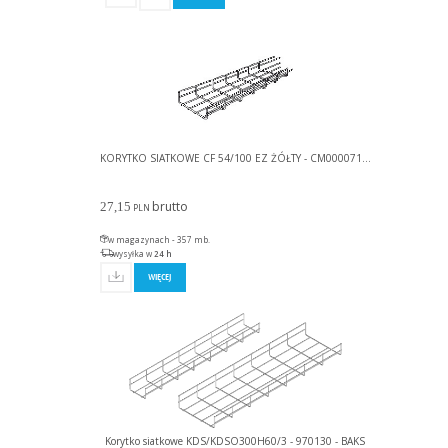
KORYTKO SIATKOWE CF 54/100 EZ ŻÓŁTY - CM000071...
brutto
27,15
PLN
w magazynach - 357 mb.
wysyłka w
24 h
WIĘCEJ
Korytko siatkowe KDS/KDSO300H60/3 - 970130 - BAKS