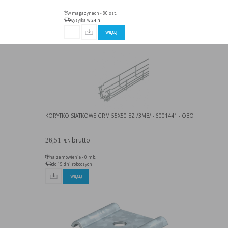
w magazynach - 80 szt.
wysyłka w
24 h
WIĘCEJ
KORYTKO SIATKOWE GRM 55X50 EZ /3MB/ - 6001441 - OBO
brutto
26,51
PLN
na zamówienie - 0 mb.
do 15 dni roboczych
WIĘCEJ