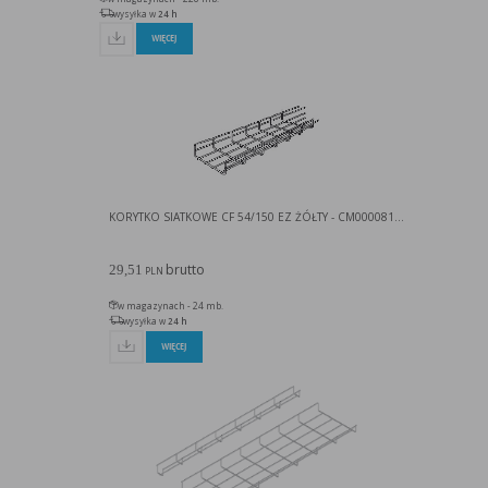
wysyłka w
24 h
WIĘCEJ
KORYTKO SIATKOWE CF 54/150 EZ ŻÓŁTY - CM000081...
brutto
29,51
PLN
w magazynach - 24 mb.
wysyłka w
24 h
WIĘCEJ