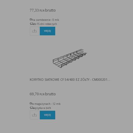
brutto
77,33
PLN
na zamówienie - 0 mb.
do 15 dni roboczych
WIĘCEJ
KORYTKO SIATKOWE CF 54/400 EZ ŻÓŁTY - CM000201...
brutto
69,70
PLN
w magazynach - 12 mb.
wysyłka w
24 h
WIĘCEJ