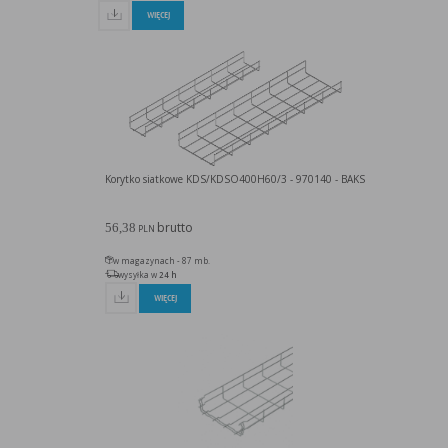
WIĘCEJ
Korytko siatkowe KDS/KDSO400H60/3 - 970140 - BAKS
brutto
56,38
PLN
w magazynach - 87 mb.
wysyłka w
24 h
WIĘCEJ