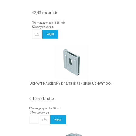
brutto
42,45
PLN
w magazynach - 555 mb.
wysyłka w
24 h
WIĘCEJ
UCHWYT NAŚCIENNY K 12/1818 FS / SF 50 UCHWYT DO...
brutto
6,10
PLN
w magazynach - 50 szt.
wysyłka w
24 h
WIĘCEJ