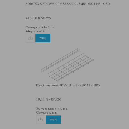
KORYTKO SIATKOWE GRM 55X200 G /3MB/ - 6001446 - OBO
brutto
41,98
PLN
w magazynach - 6 mb.
wysyłka w
24 h
WIĘCEJ
Korytko siatkowe KDS50H35/3 - 930112 - BAKS
brutto
19,11
PLN
w magazynach - 477 mb.
wysyłka w
24 h
WIĘCEJ