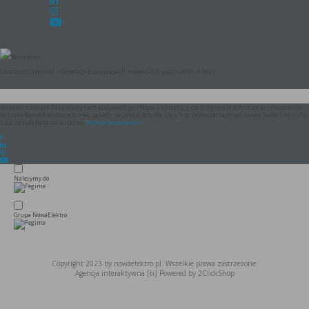
Newsletter
Chcesz otrzymywać informacje o promocjach, nowościach wpisz adres e-mail:
Administratorem Państwa danych osobowych jest Nowa Elektro Sp. z o.o. Informacje dotyczące przetwarzania
Państwa danych osobowych oraz zasady, na jakich odbywa się ich przetwarzanie przez spółkę Nowa Elektro Sp.
z o.o. znajdą Państwo w naszej
Polityce prywatności
Należymy do
Grupa NowaElektro
Copyright 2023 by nowaelektro.pl. Wszelkie prawa zastrzeżone.
Agencja interaktywna
[ti]
Powered by
2ClickShop