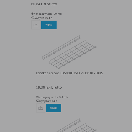
brutto
60,84
PLN
w magazynach - 90 mb.
wysyłka w
24 h
WIĘCEJ
Korytko siatkowe KDS100H35/3 - 930110 - BAKS
brutto
19,30
PLN
w magazynach - 294 mb.
wysyłka w
24 h
WIĘCEJ