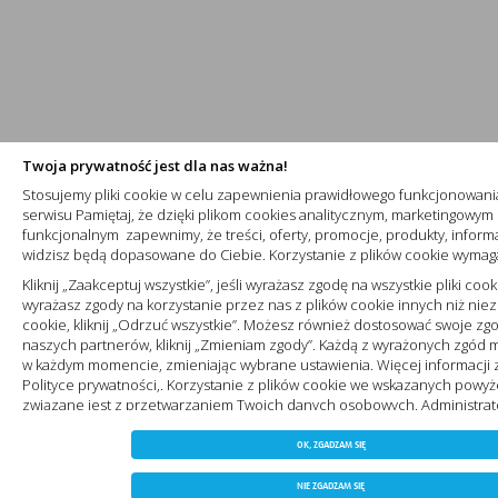
Twoja prywatność jest dla nas ważna!
Stosujemy pliki cookie w celu zapewnienia prawidłowego funkcjonowan
serwisu Pamiętaj, że dzięki plikom cookies analitycznym, marketingowym 
funkcjonalnym zapewnimy, że treści, oferty, promocje, produkty, informa
widzisz będą dopasowane do Ciebie. Korzystanie z plików cookie wymag
Kliknij „Zaakceptuj wszystkie”, jeśli wyrażasz zgodę na wszystkie pliki cooki
wyrażasz zgody na korzystanie przez nas z plików cookie innych niż niez
cookie, kliknij „Odrzuć wszystkie”. Możesz również dostosować swoje zgo
naszych partnerów, kliknij „Zmieniam zgody”. Każdą z wyrażonych zgód
w każdym momencie, zmieniając wybrane ustawienia. Więcej informacji 
Polityce prywatności,. Korzystanie z plików cookie we wskazanych powyż
związane jest z przetwarzaniem Twoich danych osobowych. Administra
danych będzie Nowa Elektro sp. z o.o. Zapoznaj się z naszą
Polityką coo
ZAPISZ WYBRANE
Polityka prywatności
OK, ZGADZAM SIĘ
NIE ZGADZAM SIĘ
Przetwarzamy dane w celach:
NIE ZGADZAM SIĘ