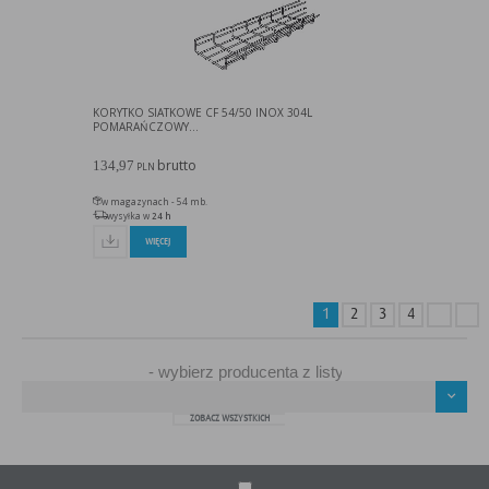
KORYTKO SIATKOWE CF 54/50 INOX 304L
POMARAŃCZOWY...
brutto
134,97
PLN
w magazynach - 54 mb.
wysyłka w
24 h
WIĘCEJ
1
2
3
4
ZOBACZ WSZYSTKICH