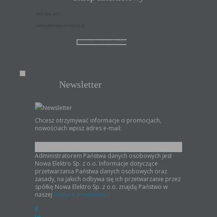
669 900 482
sklep@nowaelektro.pl
KONTAKTY DO ODDZIAŁÓW
Newsletter
Newsletter
Chcesz otrzymywać informacje o promocjach,
nowościach wpisz adres e-mail:
Administratorem Państwa danych osobowych jest
Nowa Elektro Sp. z o.o. Informacje dotyczące
przetwarzania Państwa danych osobowych oraz
zasady, na jakich odbywa się ich przetwarzanie przez
spółkę Nowa Elektro Sp. z o.o. znajdą Państwo w
naszej
Polityce prywatności