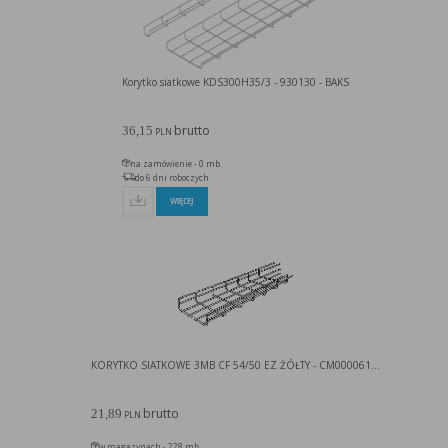
Korytko siatkowe KDS300H35/3 - 930130 - BAKS
brutto
36,15
PLN
na zamówienie - 0 mb.
do 6 dni roboczych
WIĘCEJ
KORYTKO SIATKOWE 3MB CF 54/50 EZ ŻÓŁTY - CM000061...
brutto
21,89
PLN
w magazynach - 228 mb.