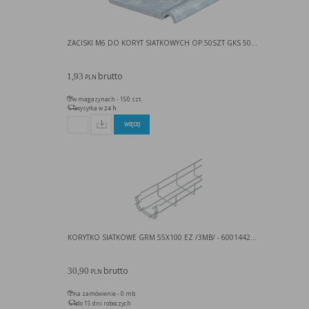
ZACISKI M6 DO KORYT SIATKOWYCH OP.50SZT GKS 50...
brutto
1,93
PLN
w magazynach - 150 szt.
wysyłka w
24 h
WIĘCEJ
KORYTKO SIATKOWE GRM 55X100 EZ /3MB/ - 6001442...
brutto
30,90
PLN
na zamówienie - 0 mb.
do 15 dni roboczych