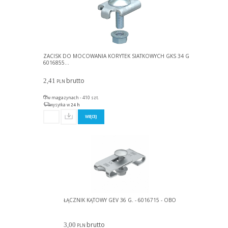
ZACISK DO MOCOWANIA KORYTEK SIATKOWYCH GKS 34 G
6016855...
brutto
2,41
PLN
w magazynach - 410 szt.
wysyłka w
24 h
WIĘCEJ
ŁĄCZNIK KĄTOWY GEV 36 G. - 6016715 - OBO
brutto
3,00
PLN