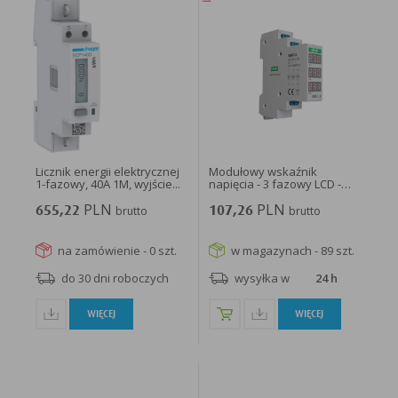
Licznik energii elektrycznej
Modułowy wskaźnik
1-fazowy, 40A 1M, wyjście...
napięcia - 3 fazowy LCD -
WNC-3...
PLN
PLN
655,22
brutto
107,26
brutto
na zamówienie - 0 szt.
w magazynach - 89 szt.
do 30 dni roboczych
wysyłka w
24 h
WIĘCEJ
WIĘCEJ