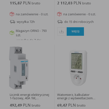
PLN
PLN
115,87
brutto
2 112,03
brutto
na zamówienie - 0 szt.
na zamówienie - 0 szt.
wysyłka 72h
do 15 dni roboczych
Magazyn ORNO - 793
WIĘCEJ
szt.
wysyłka do 7 dni
roboczych
WIĘCEJ
Licznik energii elektrycznej
Watomierz, kalkulator
1-fazowy, 40A 1M,
energii z wyświetlaczem
agardio.measure...
LCD...
PLN
PLN
492,49
brutto
69,47
brutto