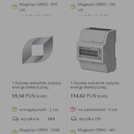
Magazyn ORNO - 810
Magazyn ORNO - 342
szt.
szt.
wysyłka do 7 dni
wysyłka do 7 dni
roboczych
roboczych
WIĘCEJ
WIĘCEJ
1-fazowy wskaźnik zużycia
1-fazowy wskaźnik zużycia
energii elektrycznej...
energii elektrycznej...
PLN
PLN
59,50
brutto
114,02
brutto
w magazynach - 2 szt.
na zamówienie - 0 szt.
wysyłka w
24 h
wysyłka 72h
Magazyn ORNO - 2696
Magazyn ORNO - 601