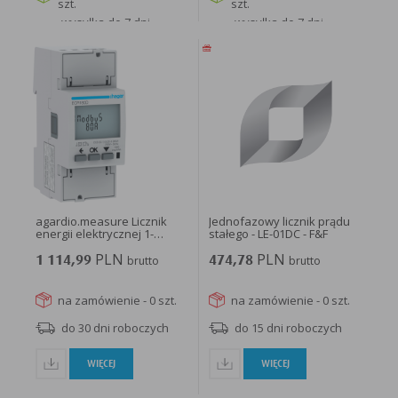
szt.
szt.
wysyłka do 7 dni
wysyłka do 7 dni
roboczych
roboczych
WIĘCEJ
WIĘCEJ
agardio.measure Licznik
Jednofazowy licznik prądu
energii elektrycznej 1-
stałego - LE-01DC - F&F
fazowy...
PLN
PLN
1 114,99
brutto
474,78
brutto
na zamówienie - 0 szt.
na zamówienie - 0 szt.
do 30 dni roboczych
do 15 dni roboczych
WIĘCEJ
WIĘCEJ