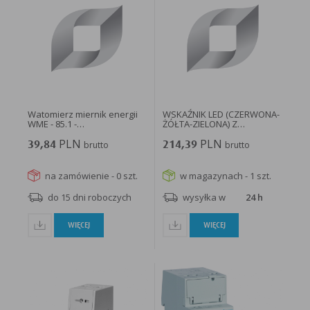
Watomierz miernik energii
WSKAŹNIK LED (CZERWONA-
WME - 85.1 -
ŻÓŁTA-ZIELONA) Z
ELEKTROPLAST...
GNIAZDAMI...
PLN
PLN
39,84
brutto
214,39
brutto
na zamówienie - 0 szt.
w magazynach - 1 szt.
do 15 dni roboczych
wysyłka w
24 h
WIĘCEJ
WIĘCEJ