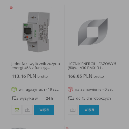
Jednofazowy licznik zużycia
LICZNIK ENERGII 1 FAZOWY 5
energii 45A z funkcją...
(80)A. - A30-BM01B-L...
PLN
PLN
113,16
brutto
166,05
brutto
w magazynach - 19 szt.
na zamówienie - 0 szt.
wysyłka w
24 h
do 15 dni roboczych
WIĘCEJ
WIĘCEJ