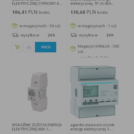
w taki sposób, aby blokować automatyczną obsługę plików „cookies” w ustawieniach przeglądarki
ELEKTRYCZNEJ CYFROWY 45A
elektrycznej, 1P, In 45A...
internetowej bądź informować o ich każdorazowym przesłaniu na urządzenie użytkownika.
1 FAZA MID...
Szczegółowe informacje o możliwości i sposobach obsługi plików „cookies” dostępne są w
PLN
PLN
106,41
brutto
130,68
brutto
ustawieniach oprogramowania (przeglądarki internetowej).
Ograniczenie stosowania plików „cookies”, może wpłynąć na niektóre funkcjonalności dostępne
na stronie internetowej.
w magazynach - 56 szt.
w magazynach - 1 szt.
wysyłka w
24 h
wysyłka w
24 h
Magazyn KANLUX - 500
WIĘCEJ
szt.
wysyłka do 7 dni
roboczych
WIĘCEJ
WSKAŹNIK ZUŻYCIA ENERGII
agardio.measure Licznik
ELEKTRYCZNEJ 80A 1-
energii elektrycznej 1-
FAZOWY...
fazowy...