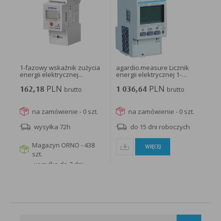
1-fazowy wskaźnik zużycia
agardio.measure Licznik
energii elektrycznej...
energii elektrycznej 1-
fazowy...
PLN
PLN
162,18
brutto
1 036,64
brutto
na zamówienie - 0 szt.
na zamówienie - 0 szt.
wysyłka 72h
do 15 dni roboczych
Magazyn ORNO - 438
WIĘCEJ
szt.
wysyłka do 7 dni
roboczych
WIĘCEJ