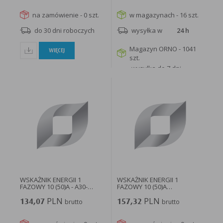
na zamówienie - 0 szt.
w magazynach - 16 szt.
do 30 dni roboczych
wysyłka w
24 h
Magazyn ORNO - 1041
WIĘCEJ
szt.
wysyłka do 7 dni
roboczych
WIĘCEJ
WSKAŻNIK ENERGII 1
WSKAŻNIK ENERGII 1
FAZOWY 10 (50)A - A30-
FAZOWY 10 (50)A
BM015-L...
MECHANICZNY...
PLN
PLN
134,07
brutto
157,32
brutto