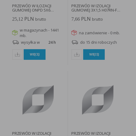
PRZEWÓD W ILOZACJI
PRZEWÓD W IZOLACJI
GUMOWEJ ONPD 5X6
GUMOWEJ 3X1,5 H07RN-F
H07RN-F BĘBEN...
BĘBEN...
PLN
PLN
25,12
7,66
brutto
brutto
w magazynach - 1441
na zamówienie - 0 mb.
mb.
wysyłka w
24 h
do 15 dni roboczych
WIĘCEJ
WIĘCEJ
PRZEWÓD W IZOLACJI
PRZEWÓD W IZOLACJI