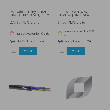
Przewód spiralny SPIRAL
PRZEWÓD W ILOZACJI
H07BQ-F BLACK 5G1,5 1-3m...
GUMOWEJ ONPD 5X4
H07RN-F BĘBEN...
PLN
PLN
275,18
17,68
brutto
brutto
w magazynach - 1594
na zamówienie - 0 szt.
mb.
do 15 dni roboczych
wysyłka w
24 h
WIĘCEJ
WIĘCEJ