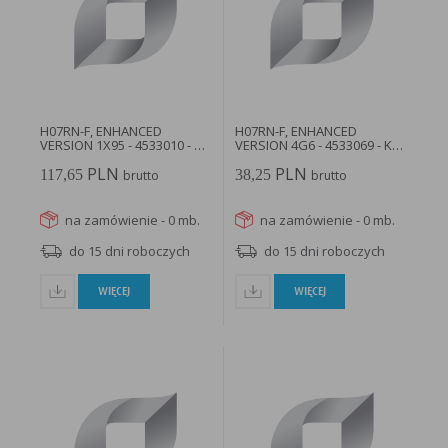
w taki sposób, aby blokować automatyczną obsługę plików „cookies” w ustawieniach przeglądarki
internetowej bądź informować o ich każdorazowym przesłaniu na urządzenie użytkownika.
Szczegółowe informacje o możliwości i sposobach obsługi plików „cookies” dostępne są w
ustawieniach oprogramowania (przeglądarki internetowej).
Ograniczenie stosowania plików „cookies”, może wpłynąć na niektóre funkcjonalności dostępne
na stronie internetowej.
H07RN-F, ENHANCED
H07RN-F, ENHANCED
VERSION 1X95 - 4533010 - KP
VERSION 4G6 - 4533069 - KP
LAPP
LAPP
PLN
PLN
117,65
38,25
brutto
brutto
na zamówienie - 0 mb.
na zamówienie - 0 mb.
do 15 dni roboczych
do 15 dni roboczych
WIĘCEJ
WIĘCEJ