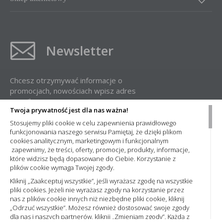
Newsletter
Chcesz otrzymywać informacje o
promocjach, nowościach wpisz adres
e-mail:
Twoja prywatność jest dla nas ważna!
Stosujemy pliki cookie w celu zapewnienia prawidłowego
funkcjonowania naszego serwisu Pamiętaj, że dzięki plikom
cookies analitycznym, marketingowym i funkcjonalnym
zapewnimy, że treści, oferty, promocje, produkty, informacje,
które widzisz będą dopasowane do Ciebie. Korzystanie z
plików cookie wymaga Twojej zgody.
Administratorem Państwa danych osobowych jest Nowa Elektro Sp. z
o.o. Informacje dotyczące przetwarzania Państwa danych osobowych
Kliknij „Zaakceptuj wszystkie”, jeśli wyrażasz zgodę na wszystkie
oraz zasady, na jakich odbywa się ich przetwarzanie przez spółkę
pliki cookies. Jeżeli nie wyrażasz zgody na korzystanie przez
Nowa Elektro Sp. z o.o. znajdą Państwo w naszej
Polityce prywatności
nas z plików cookie innych niż niezbędne pliki cookie, kliknij
„Odrzuć wszystkie”. Możesz również dostosować swoje zgody
dla nas i naszych partnerów, kliknij „Zmieniam zgody”. Każdą z