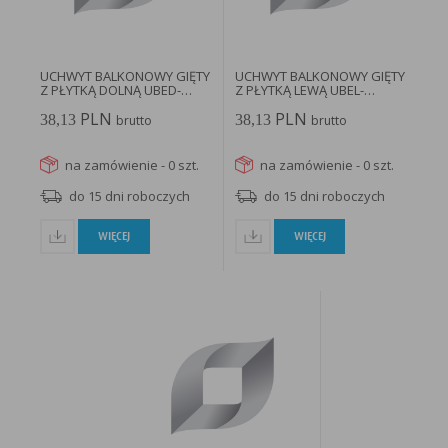
w taki sposób, aby blokować automatyczną obsługę plików „cookies” w ustawieniach przeglądarki
internetowej bądź informować o ich każdorazowym przesłaniu na urządzenie użytkownika.
Szczegółowe informacje o możliwości i sposobach obsługi plików „cookies” dostępne są w
ustawieniach oprogramowania (przeglądarki internetowej).
Ograniczenie stosowania plików „cookies”, może wpłynąć na niektóre funkcjonalności dostępne
na stronie internetowej.
UCHWYT BALKONOWY GIĘTY
UCHWYT BALKONOWY GIĘTY
Z PŁYTKĄ DOLNĄ UBED-
Z PŁYTKĄ LEWĄ UBEL-
38/400-H...
38/400-H...
PLN
PLN
38,13
38,13
brutto
brutto
na zamówienie - 0 szt.
na zamówienie - 0 szt.
do 15 dni roboczych
do 15 dni roboczych
WIĘCEJ
WIĘCEJ