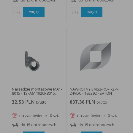
do 15 dni roboczych
do 15 dni roboczych
WIĘCEJ
WIĘCEJ
Narzędzie montażowe MA1-
NAWROTNY EMS2-RO-T-2,4-
8015 - 1SFA611920R8015...
24VDC - 192392 - EATON
PLN
PLN
22,53
brutto
837,38
brutto
na zamówienie - 0 szt.
na zamówienie - 0 szt.
do 15 dni roboczych
do 15 dni roboczych