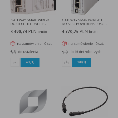
w taki sposób, aby blokować automatyczną obsługę plików „cookies” w ustawieniach przeglądarki
internetowej bądź informować o ich każdorazowym przesłaniu na urządzenie użytkownika.
Szczegółowe informacje o możliwości i sposobach obsługi plików „cookies” dostępne są w
ustawieniach oprogramowania (przeglądarki internetowej).
Ograniczenie stosowania plików „cookies”, może wpłynąć na niektóre funkcjonalności dostępne
na stronie internetowej.
GATEWAY SMARTWIRE-DT
GATEWAY SMARTWIRE-DT
DO SIECI ETHERNET IP /
DO SIECI POWERLINK EU5C-
MODBUS...
SWD-POWERLINK...
PLN
PLN
3 490,74
brutto
4 770,25
brutto
na zamówienie - 0 szt.
na zamówienie - 0 szt.
do ustalenia
do 15 dni roboczych
WIĘCEJ
WIĘCEJ