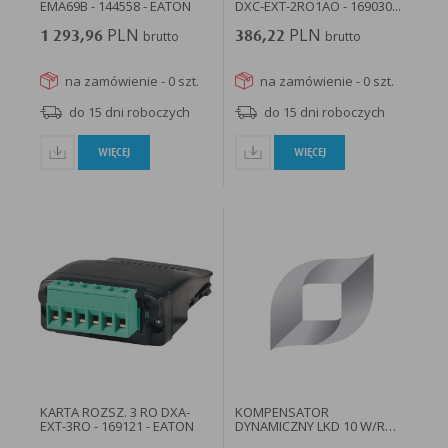
EMA69B - 144558 - EATON
DXC-EXT-2RO1AO - 169030...
PLN
PLN
1 293,96
brutto
386,22
brutto
na zamówienie - 0 szt.
na zamówienie - 0 szt.
do 15 dni roboczych
do 15 dni roboczych
WIĘCEJ
WIĘCEJ
KARTA ROZSZ. 3 RO DXA-
KOMPENSATOR
EXT-3RO - 169121 - EATON
DYNAMICZNY LKD 10 W/R
LOPI, 10 KVAR...