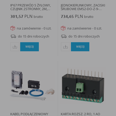
IP67 PRZEWÓD 5 ŻYŁOWY,
JEDNOKIERUNKOWY, ZACISKI
CZUJNIK 2STRONNY, 2M,
ŚRUBOWE EMS2-DO-Z-9-
SMARTWIRE-DT...
24VDC...
PLN
PLN
301,57
brutto
734,65
brutto
na zamówienie - 0 szt.
na zamówienie - 0 szt.
do 15 dni roboczych
do 15 dni roboczych
WIĘCEJ
WIĘCEJ
KABEL PODŁĄCZENIOWY
KARTA ROZSZ. 2 RO, 1 AO