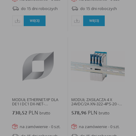
do 15 dni roboczych
do 15 dni roboczych
WIĘCEJ
WIĘCEJ
MODUŁ ETHERNET/IP DLA
MODUŁ ZASILACZA 4 X
DE1 I DC1 DX-NET-
24VDC/2A XN-322-4PS-20 -
ETHERNET2-2...
178796...
PLN
PLN
730,52
brutto
578,96
brutto
na zamówienie - 0 szt.
na zamówienie - 0 szt.