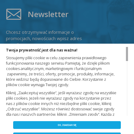
Newsletter
Chcesz otrzymywać informacje o
promocjach, nowościach wpisz adres
e-mail:
Twoja prywatność jest dla nas ważna!
Stosujemy pliki cookie w celu zapewnienia prawidłowego
funkcjonowania naszego serwisu Pamiętaj, że dzięki plikom
cookies analitycznym, marketingowym i funkcjonalnym
zapewnimy, że treści, oferty, promocje, produkty, informacje,
które widzisz będą dopasowane do Ciebie. Korzystanie z
plików cookie wymaga Twojej zgody.
Administratorem Państwa danych osobowych jest Nowa Elektro Sp. z
o.o. Informacje dotyczące przetwarzania Państwa danych osobowych
Kliknij „Zaakceptuj wszystkie”, jeśli wyrażasz zgodę na wszystkie
oraz zasady, na jakich odbywa się ich przetwarzanie przez spółkę
pliki cookies. Jeżeli nie wyrażasz zgody na korzystanie przez
Nowa Elektro Sp. z o.o. znajdą Państwo w naszej
Polityce prywatności
nas z plików cookie innych niż niezbędne pliki cookie, kliknij
„Odrzuć wszystkie”. Możesz również dostosować swoje zgody
dla nas i naszych partnerów, kliknij „Zmieniam zgody”. Każdą z
wyrażonych zgód możesz wycofać w każdym momencie,
ZAPISZ WYBRANE
Copyright 2023 by nowaelektro.pl. Wszelkie prawa
zmieniając wybrane ustawienia. Więcej informacji znajdziesz
OK, ZGADZAM SIĘ
Polityce prywatności,. Korzystanie z plików cookie we
zastrzeżone.
NIE ZGADZAM SIĘ