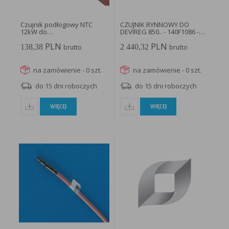
Czujnik podłogowy NTC
CZUJNIK RYNNOWY DO
12kW do
DEVIREG 850.. - 140F1086 -
120oC;metalowy;2,5m...
DANFOSS...
PLN
PLN
138,38
2 440,32
brutto
brutto
na zamówienie - 0 szt.
na zamówienie - 0 szt.
do 15 dni roboczych
do 15 dni roboczych
WIĘCEJ
WIĘCEJ