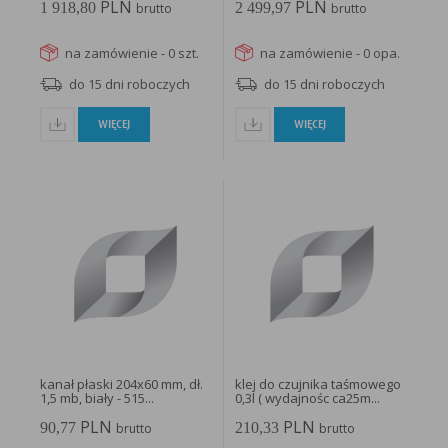
PLN
PLN
1 918,80
2 499,97
brutto
brutto
na zamówienie - 0 szt.
na zamówienie - 0 opa.
do 15 dni roboczych
do 15 dni roboczych
WIĘCEJ
WIĘCEJ
kanał płaski 204x60 mm, dł.
klej do czujnika taśmowego
1,5 mb, biały - 515...
0,3l ( wydajnośc ca25m...
PLN
PLN
90,77
210,33
brutto
brutto