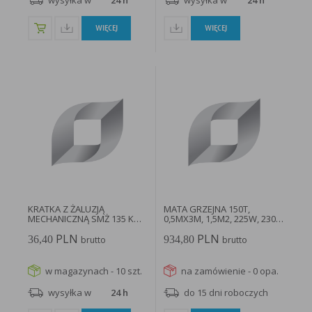
wysyłka w
24 h
wysyłka w
24 h
WIĘCEJ
WIĘCEJ
KRATKA Z ŻALUZJĄ
MATA GRZEJNA 150T,
MECHANICZNĄ SMŻ 135 K
0,5MX3M, 1,5M2, 225W, 230V
KOŁNIERZ...
DEVIMAT...
PLN
PLN
36,40
934,80
brutto
brutto
w magazynach - 10 szt.
na zamówienie - 0 opa.
wysyłka w
24 h
do 15 dni roboczych