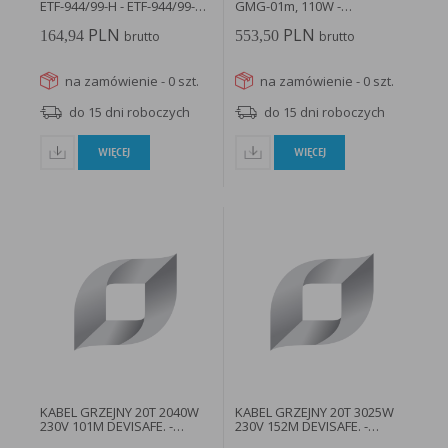
ETF-944/99-H - ETF-944/99-
GMG-01m, 110W -
H...
MTC10000422...
PLN
PLN
164,94
553,50
brutto
brutto
na zamówienie - 0 szt.
na zamówienie - 0 szt.
do 15 dni roboczych
do 15 dni roboczych
WIĘCEJ
WIĘCEJ
KABEL GRZEJNY 20T 2040W
KABEL GRZEJNY 20T 3025W
230V 101M DEVISAFE. -
230V 152M DEVISAFE. -
140F1283...
140F1286...