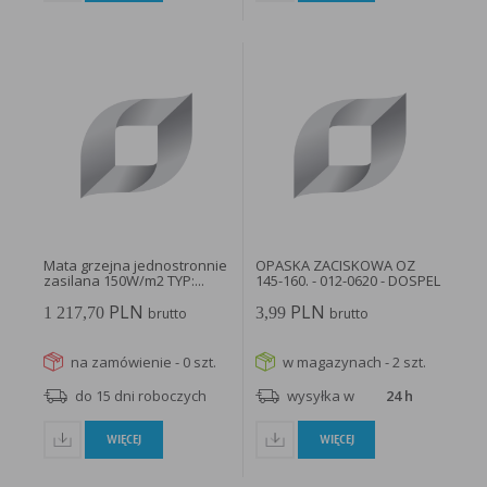
Mata grzejna jednostronnie
OPASKA ZACISKOWA OZ
zasilana 150W/m2 TYP:...
145-160. - 012-0620 - DOSPEL
PLN
PLN
1 217,70
3,99
brutto
brutto
na zamówienie - 0 szt.
w magazynach - 2 szt.
do 15 dni roboczych
wysyłka w
24 h
WIĘCEJ
WIĘCEJ