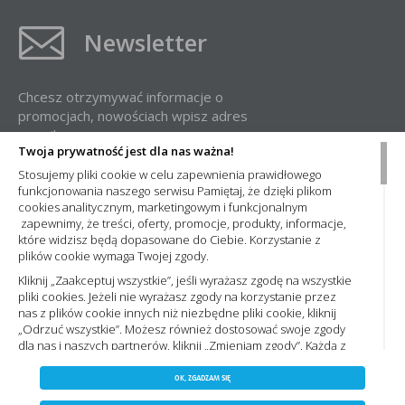
Newsletter
Chcesz otrzymywać informacje o
promocjach, nowościach wpisz adres
e-mail:
Twoja prywatność jest dla nas ważna!
Stosujemy pliki cookie w celu zapewnienia prawidłowego
funkcjonowania naszego serwisu Pamiętaj, że dzięki plikom
cookies analitycznym, marketingowym i funkcjonalnym
zapewnimy, że treści, oferty, promocje, produkty, informacje,
które widzisz będą dopasowane do Ciebie. Korzystanie z
plików cookie wymaga Twojej zgody.
Administratorem Państwa danych osobowych jest Nowa Elektro Sp. z
o.o. Informacje dotyczące przetwarzania Państwa danych osobowych
Kliknij „Zaakceptuj wszystkie”, jeśli wyrażasz zgodę na wszystkie
oraz zasady, na jakich odbywa się ich przetwarzanie przez spółkę
pliki cookies. Jeżeli nie wyrażasz zgody na korzystanie przez
Nowa Elektro Sp. z o.o. znajdą Państwo w naszej
Polityce prywatności
nas z plików cookie innych niż niezbędne pliki cookie, kliknij
„Odrzuć wszystkie”. Możesz również dostosować swoje zgody
dla nas i naszych partnerów, kliknij „Zmieniam zgody”. Każdą z
wyrażonych zgód możesz wycofać w każdym momencie,
ZAPISZ WYBRANE
Copyright 2023 by nowaelektro.pl. Wszelkie prawa
zmieniając wybrane ustawienia. Więcej informacji znajdziesz
OK, ZGADZAM SIĘ
Polityce prywatności,. Korzystanie z plików cookie we
zastrzeżone.
NIE ZGADZAM SIĘ