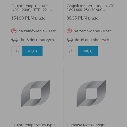
Czujnik temp. na rurę
Czujnik temperatury do UTR
-40/+120oC, - ETF-122 -
F 891 000 -25/+70 st.C...
FENIX...
PLN
PLN
154,98
86,35
brutto
brutto
na zamówienie - 0 szt.
na zamówienie - 0 szt.
do 15 dni roboczych
do 15 dni roboczych
WIĘCEJ
WIĘCEJ
Czujnik temperatury typu
Gumowa Mata Grzejna