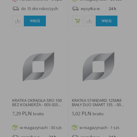
do 15 dni roboczych
wysyłka w
24 h
WIĘCEJ
WIĘCEJ
KRATKA OKRĄGŁA SRO 100
KRATKA STANDARD 125MM
BEZ KOŁNIERZA - 003-025...
BIAŁY DUO SMART 135. - 007-
4179...
PLN
PLN
7,29
5,02
brutto
brutto
w magazynach - 30 szt.
w magazynach - 1 szt.