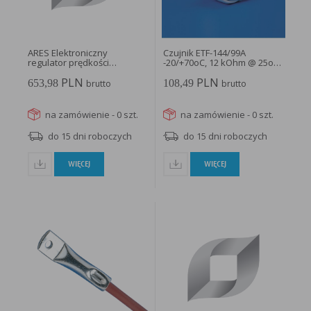
w taki sposób, aby blokować automatyczną obsługę plików „cookies” w ustawieniach przeglądarki
internetowej bądź informować o ich każdorazowym przesłaniu na urządzenie użytkownika.
Szczegółowe informacje o możliwości i sposobach obsługi plików „cookies” dostępne są w
ustawieniach oprogramowania (przeglądarki internetowej).
Ograniczenie stosowania plików „cookies”, może wpłynąć na niektóre funkcjonalności dostępne
na stronie internetowej.
ARES Elektroniczny
Czujnik ETF-144/99A
regulator prędkości
-20/+70oC, 12 kOhm @ 25oC
obrotowej...
- ETF-144/99A...
PLN
PLN
653,98
108,49
brutto
brutto
na zamówienie - 0 szt.
na zamówienie - 0 szt.
do 15 dni roboczych
do 15 dni roboczych
WIĘCEJ
WIĘCEJ