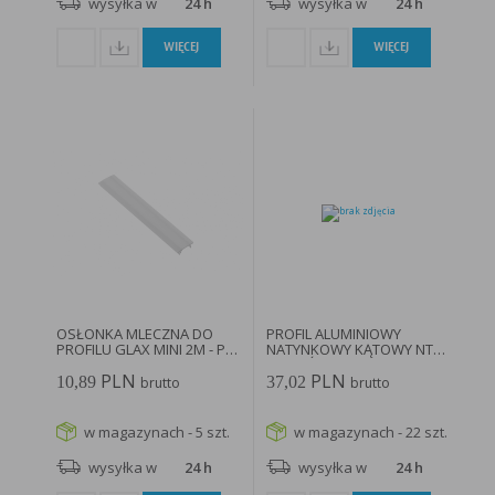
wysyłka w
24 h
wysyłka w
24 h
WIĘCEJ
WIĘCEJ
OSŁONKA MLECZNA DO
PROFIL ALUMINIOWY
PROFILU GLAX MINI 2M - PA-
NATYNKOWY KĄTOWY NTL
OSMLGLAXM-00...
DO TAŚM...
PLN
PLN
10,89
37,02
brutto
brutto
w magazynach - 5 szt.
w magazynach - 22 szt.
wysyłka w
24 h
wysyłka w
24 h