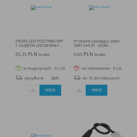
PROFIL LED PODTYNKOWY
Przewód zasilający 20cm
C GŁĘBOKI 202CM BIAŁY
OMY 2x0.35 - GOM-
LAKIEROWANY...
OMY235...
PLN
PLN
85,35
0,63
brutto
brutto
w magazynach - 12 szt.
na zamówienie - 0 szt.
wysyłka w
24 h
do 15 dni roboczych
WIĘCEJ
WIĘCEJ