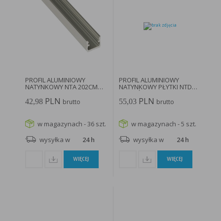
PROFIL ALUMINIOWY
PROFIL ALUMINIOWY
NATYNKOWY NTA 202CM
NATYNKOWY PŁYTKI NTD
1.6CM ANODOWANY...
DO TAŚM...
PLN
PLN
42,98
55,03
brutto
brutto
w magazynach - 36 szt.
w magazynach - 5 szt.
wysyłka w
24 h
wysyłka w
24 h
WIĘCEJ
WIĘCEJ