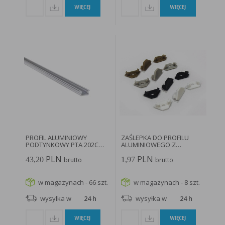
WIĘCEJ
WIĘCEJ
PROFIL ALUMINIOWY
ZAŚLEPKA DO PROFILU
PODTYNKOWY PTA 202CM
ALUMINIOWEGO Z
2.1CM ANODOWANY...
OTWOREM NZA SZARA...
PLN
PLN
43,20
1,97
brutto
brutto
w magazynach - 66 szt.
w magazynach - 8 szt.
wysyłka w
24 h
wysyłka w
24 h
WIĘCEJ
WIĘCEJ