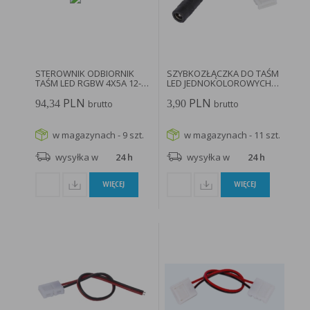
STEROWNIK ODBIORNIK
SZYBKOZŁĄCZKA DO TAŚM
TAŚM LED RGBW 4X5A 12-
LED JEDNOKOLOROWYCH
24V...
10MM...
PLN
PLN
94,34
3,90
brutto
brutto
w magazynach - 9 szt.
w magazynach - 11 szt.
wysyłka w
24 h
wysyłka w
24 h
WIĘCEJ
WIĘCEJ