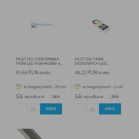
PILOT DO STEROWNIKA
PILOT DO TAŚM
TAŚM LED RGB+RGBW 4
DIODOWYCH LED
STREFY...
RGB/RGB+W 4-STREFY (RF...
PLN
PLN
95,64
48,22
brutto
brutto
w magazynach - 26 szt.
w magazynach - 2 szt.
wysyłka w
24 h
wysyłka w
24 h
WIĘCEJ
WIĘCEJ