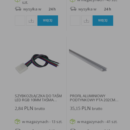
szt.
wysyłka w
24 h
wysyłka w
24 h
WIĘCEJ
WIĘCEJ
SZYBKOZŁĄCZKA DO TAŚM
PROFIL ALUMINIOWY
LED RGB 10MM TAŚMA
PODTYNKOWY PTA 202CM
ZASILACZ...
2.1CM SUROWE...
PLN
PLN
2,84
35,15
brutto
brutto
w magazynach - 13 szt.
w magazynach - 41 szt.