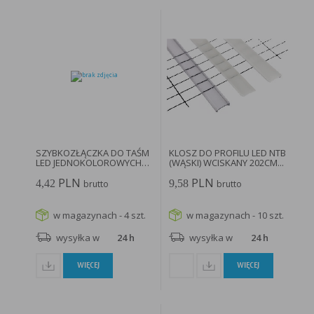
SZYBKOZŁĄCZKA DO TAŚM
KLOSZ DO PROFILU LED NTB
LED JEDNOKOLOROWYCH
(WĄSKI) WCISKANY 202CM...
8MM...
PLN
PLN
4,42
9,58
brutto
brutto
w magazynach - 4 szt.
w magazynach - 10 szt.
wysyłka w
24 h
wysyłka w
24 h
WIĘCEJ
WIĘCEJ