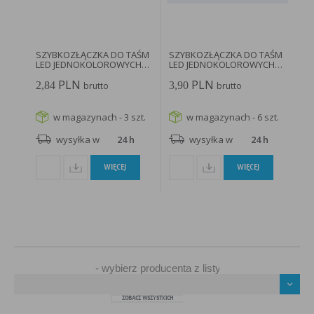
SZYBKOZŁĄCZKA DO TAŚM
SZYBKOZŁĄCZKA DO TAŚM
LED JEDNOKOLOROWYCH
LED JEDNOKOLOROWYCH
10MM...
8MM...
PLN
PLN
2,84
3,90
brutto
brutto
w magazynach - 3 szt.
w magazynach - 6 szt.
wysyłka w
24 h
wysyłka w
24 h
WIĘCEJ
WIĘCEJ
ZOBACZ WSZYSTKICH