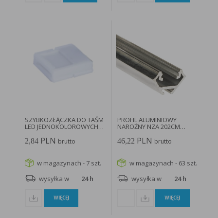
SZYBKOZŁĄCZKA DO TAŚM
PROFIL ALUMINIOWY
LED JEDNOKOLOROWYCH
NAROŻNY NZA 202CM
8MM...
2.3CM SUROWE...
PLN
PLN
2,84
46,22
brutto
brutto
w magazynach - 7 szt.
w magazynach - 63 szt.
wysyłka w
24 h
wysyłka w
24 h
WIĘCEJ
WIĘCEJ