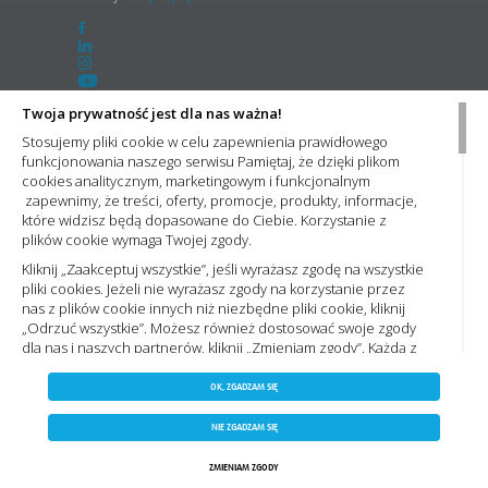
Twoja prywatność jest dla nas ważna!
Newsletter
Stosujemy pliki cookie w celu zapewnienia prawidłowego
funkcjonowania naszego serwisu Pamiętaj, że dzięki plikom
Chcesz otrzymywać informacje o promocjach, nowościach wpisz adres e-mail:
cookies analitycznym, marketingowym i funkcjonalnym
zapewnimy, że treści, oferty, promocje, produkty, informacje,
Administratorem Państwa danych osobowych jest Nowa Elektro Sp. z o.o. Informacje dotyczące przetwarzania
które widzisz będą dopasowane do Ciebie. Korzystanie z
Państwa danych osobowych oraz zasady, na jakich odbywa się ich przetwarzanie przez spółkę Nowa Elektro Sp.
plików cookie wymaga Twojej zgody.
z o.o. znajdą Państwo w naszej
Polityce prywatności
Kliknij „Zaakceptuj wszystkie”, jeśli wyrażasz zgodę na wszystkie
pliki cookies. Jeżeli nie wyrażasz zgody na korzystanie przez
nas z plików cookie innych niż niezbędne pliki cookie, kliknij
„Odrzuć wszystkie”. Możesz również dostosować swoje zgody
Należymy do
dla nas i naszych partnerów, kliknij „Zmieniam zgody”. Każdą z
wyrażonych zgód możesz wycofać w każdym momencie,
ZAPISZ WYBRANE
zmieniając wybrane ustawienia. Więcej informacji znajdziesz
Grupa NowaElektro
OK, ZGADZAM SIĘ
Polityce prywatności,. Korzystanie z plików cookie we
NIE ZGADZAM SIĘ
wskazanych powyżej celach związane jest z przetwarzaniem
NIE ZGADZAM SIĘ
0
Twoich danych osobowych. Administratorem Twoich danych
ZAAKCEPTUJ WSZYSTKIE
Copyright 2023 by nowaelektro.pl. Wszelkie prawa zastrzeżone.
będzie Nowa Elektro sp. z o.o. Zapoznaj się z naszą
Polityką
Koszyk
Schowek
ZMIENIAM ZGODY
Anuluj
Moje konto
Szukaj
Kategorie
Agencja interaktywna
[ti]
Powered by
2ClickShop
cookies
oraz
Polityka prywatności