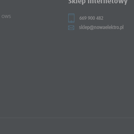
Sklep internetowy
 i OWS
669 900 482
sklep@nowaelektro.pl
e