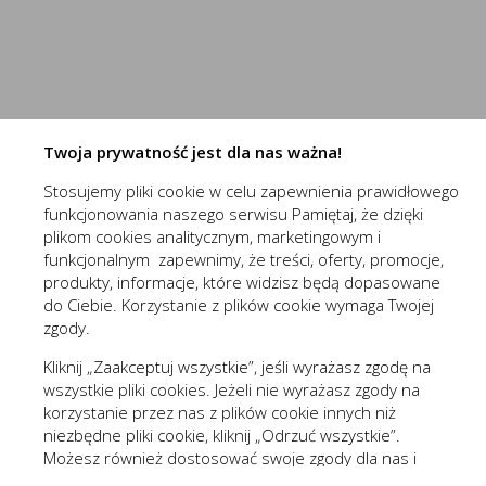
przechowywania ich na urządzeniu końcowym oraz unikalny 
Do czego używamy plików „cookies”?
Niezbędne (2)
Pliki „cookies” używane są w celu dostosowania zawartości 
Niezbędne pliki cookies służą do prawidłowego funkcjo
celu tworzenia anonimowych, zagregowanych statystyk, któr
zawartości, z wyłączeniem personalnej identyfikacji użytkow
Pliki cookies odpowiadają na podejmowane przez Ciebie
Więcej
formularzy. Dzięki plikom cookies strona, z której korz
Twoja prywatność jest dla nas ważna!
Jakich plików „cookies” używamy?
Stosujemy pliki cookie w celu zapewnienia prawidłowego
Stosowane są, co do zasady, dwa rodzaje plików „cookies” –
(1st‑party)
nowaelektropl_cookie_consent
funkcjonowania naszego serwisu Pamiętaj, że dzięki
wylogowania ze strony internetowej lub wyłączenia oprogram
Funkcjonalne i personalizacyjne
(1st‑party)
nowaelektropl_session
plikom cookies analitycznym, marketingowym i
plików „cookies” albo do momentu ich ręcznego usunięcia pr
Tego typu pliki cookies umożliwiają stronie interneto
funkcjonalnym zapewnimy, że treści, oferty, promocje,
Pliki „cookies” wykorzystywane przez partnerów operatora s
prezentowanych treści.
produkty, informacje, które widzisz będą dopasowane
Wyróżnić można szczegółowy podział cookies, ze względu n
do Ciebie. Korzystanie z plików cookie wymaga Twojej
Dzięki tym plikom cookies możemy zapewnić Ci większy
Więcej
zgody.
A. Rodzaje cookies ze względu na niezbędność do realizac
preferencji. Wyrażenie zgody na funkcjonalne i personal
Kliknij „Zaakceptuj wszystkie”, jeśli wyrażasz zgodę na
Rodzaj
wszystkie pliki cookies. Jeżeli nie wyrażasz zgody na
Analityczne (3)
korzystanie przez nas z plików cookie innych niż
Niezbędne
Są absolutnie
niezbędne pliki cookie, kliknij „Odrzuć wszystkie”.
Analityczne pliki cookies pomagają nam rozwijać się i
Możesz również dostosować swoje zgody dla nas i
Funkcjonalne
Są ważne dla 
Cookies analityczne pozwalają na uzyskanie informacji 
Więcej
naszych partnerów, kliknij „Zmieniam zgody”. Każdą z