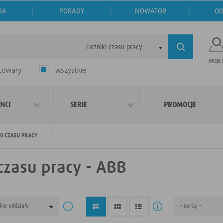
RA
PORADY
NOWATOR
OD
Liczniki czasu pracy
MOJE
 towary
wszystkie
NCI
SERIE
PROMOCJE
KI CZASU PRACY
 czasu pracy - ABB
kie oddziały
- sortuj -