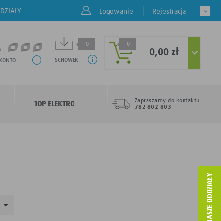
DZIAŁY
Logowanie
Rejestracja
0
0
0,00 zł
SCHOWEK
 KONTO
Zapraszamy do kontaktu
TOP ELEKTRO
782 802 803