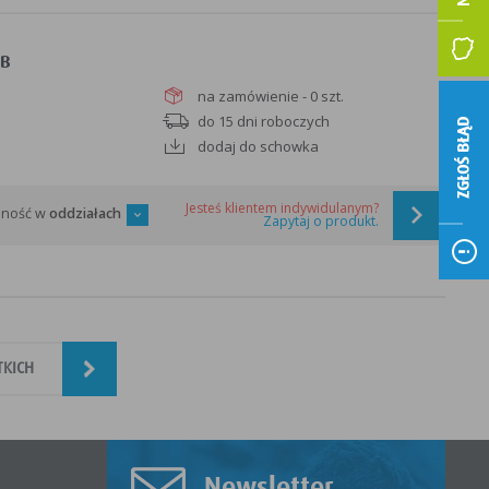
BB
na zamówienie - 0 szt.
do 15 dni roboczych
ZGŁOŚ BŁĄD
dodaj do schowka
Jesteś klientem indywidulanym?
pność w
oddziałach
Zapytaj o produkt.
TKICH
Newsletter