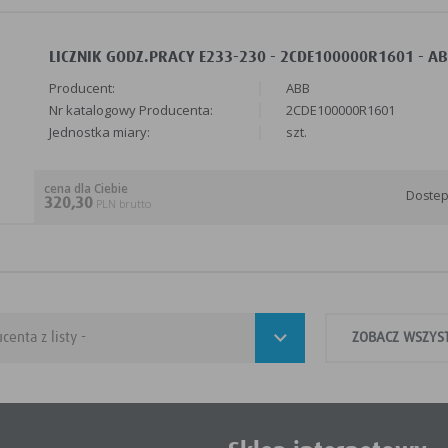
LICZNIK GODZ.PRACY E233-230 - 2CDE100000R1601 - A
Producent:
ABB
Nr katalogowy Producenta:
2CDE100000R1601
Jednostka miary:
szt.
cena dla Ciebie
Doste
320,30
PLN brutto
ZOBACZ WSZYS