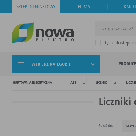
SKLEP INTERNETOWY
FIRMA
KARIE
tylko dostępne
PRODUCE
WYBIERZ KATEGORIĘ
HURTOWNIA ELEKTRYCZNA
ABB
LICZNIKI
LICZNI
Liczniki
wszyst
Pokaż dost.: