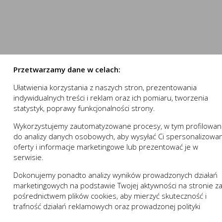
numer.
stron internetowych do preferencji użytkownika oraz optymalizac
nowania strony internetowej i umożliwiają Ci komfortowe k
e pomagają zrozumieć w jaki sposób użytkownik korzysta ze stron
nika.
 działania w celu m.in. dostosowania Twoich ustawień prefe
ystasz, może działać bez zakłóceń.
Przetwarzamy dane w celach:
Ułatwienia korzystania z naszych stron, prezentowania
 „sesyjne” oraz „stałe”. Pierwsze z nich są plikami tymczasowymi
indywidualnych treści i reklam oraz ich pomiaru, tworzenia
owania (przeglądarki internetowej). „Stałe” pliki pozostają na 
statystyk, poprawy funkcjonalności strony.
zez użytkownika.
wej zapamiętanie wprowadzonych przez Ciebie ustawień oraz 
trony internetowej, w tym w szczególności użytkowników strony 
Wykorzystujemy zautomatyzowane procesy, w tym profilowan
ZAPISZ WYBRANE
a:
do analizy danych osobowych, aby wysyłać Ci spersonalizowa
 komfort korzystania z funkcjonalności naszej strony popr
oferty i informacje marketingowe lub prezentować je w
ji usługi
izacyjne pliki cookies gwarantuje dostępność większej ilości
NIE ZGADZAM SIĘ
serwisie.
Opis
Dokonujemy ponadto analizy wyników prowadzonych działań
ZAAKCEPTUJ WSZYSTKIE
marketingowych na podstawie Twojej aktywności na stronie z
 niezbędne do prawidłowego funkcjonowania witryny lub funkcjona
pośrednictwem plików cookies, aby mierzyć skuteczność i
 dostosowywać do Twoich potrzeb.
Anuluj
trafność działań reklamowych oraz prowadzonej polityki
działania serwisu:
w zakresie wykorzystywania witryny internetowej, miejsca or
cenowej.