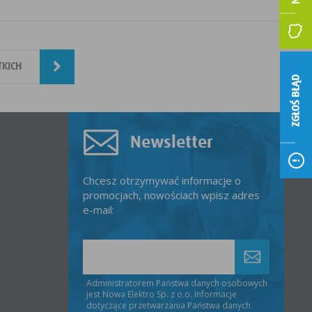
TKICH
ZGŁOŚ BŁĄD
Newsletter
Chcesz otrzymywać informacje o
promocjach, nowościach wpisz adres
e-mail:
Administratorem Państwa danych osobowych
jest Nowa Elektro Sp. z o.o. Informacje
dotyczące przetwarzania Państwa danych