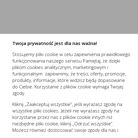
przechowywania ich na urządzeniu końcowym oraz unikalny 
Do czego używamy plików „cookies”?
Niezbędne (2)
Pliki „cookies” używane są w celu dostosowania zawartości 
Niezbędne pliki cookies służą do prawidłowego funkcjo
celu tworzenia anonimowych, zagregowanych statystyk, któr
zawartości, z wyłączeniem personalnej identyfikacji użytkow
Pliki cookies odpowiadają na podejmowane przez Ciebie
Więcej
formularzy. Dzięki plikom cookies strona, z której korz
Twoja prywatność jest dla nas ważna!
Jakich plików „cookies” używamy?
Stosujemy pliki cookie w celu zapewnienia prawidłowego
Stosowane są, co do zasady, dwa rodzaje plików „cookies” –
(1st‑party)
nowaelektropl_cookie_consent
funkcjonowania naszego serwisu Pamiętaj, że dzięki
wylogowania ze strony internetowej lub wyłączenia oprogram
Funkcjonalne i personalizacyjne
(1st‑party)
nowaelektropl_session
plikom cookies analitycznym, marketingowym i
plików „cookies” albo do momentu ich ręcznego usunięcia pr
Tego typu pliki cookies umożliwiają stronie interneto
funkcjonalnym zapewnimy, że treści, oferty, promocje,
Pliki „cookies” wykorzystywane przez partnerów operatora s
prezentowanych treści.
produkty, informacje, które widzisz będą dopasowane
Wyróżnić można szczegółowy podział cookies, ze względu n
do Ciebie. Korzystanie z plików cookie wymaga Twojej
Dzięki tym plikom cookies możemy zapewnić Ci większy
Więcej
zgody.
A. Rodzaje cookies ze względu na niezbędność do realizac
preferencji. Wyrażenie zgody na funkcjonalne i personal
Kliknij „Zaakceptuj wszystkie”, jeśli wyrażasz zgodę na
Rodzaj
wszystkie pliki cookies. Jeżeli nie wyrażasz zgody na
Analityczne (3)
korzystanie przez nas z plików cookie innych niż
Niezbędne
Są absolutnie
niezbędne pliki cookie, kliknij „Odrzuć wszystkie”.
Analityczne pliki cookies pomagają nam rozwijać się i
Możesz również dostosować swoje zgody dla nas i
Funkcjonalne
Są ważne dla 
Cookies analityczne pozwalają na uzyskanie informacji 
Więcej
naszych partnerów, kliknij „Zmieniam zgody”. Każdą z