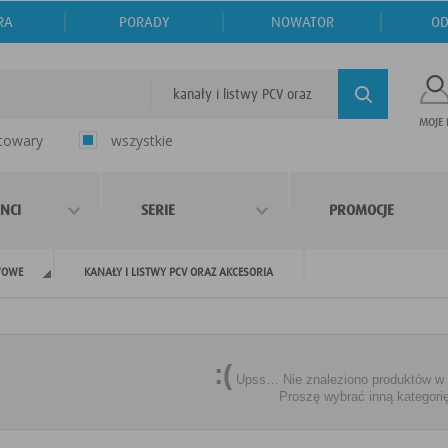
RA
PORADY
NOWATOR
OD
kanały i listwy PCV oraz akcesoria
MOJE
 towary
wszystkie
NCI
SERIE
PROMOCJE
WOWE
KANAŁY I LISTWY PCV ORAZ AKCESORIA
:(
Upss… Nie znaleziono produktów w te
Proszę wybrać inną kategori