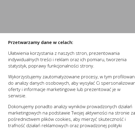
numer.
stron internetowych do preferencji użytkownika oraz optymalizac
nowania strony internetowej i umożliwiają Ci komfortowe k
e pomagają zrozumieć w jaki sposób użytkownik korzysta ze stron
nika.
 działania w celu m.in. dostosowania Twoich ustawień prefe
ystasz, może działać bez zakłóceń.
Przetwarzamy dane w celach:
Ułatwienia korzystania z naszych stron, prezentowania
 „sesyjne” oraz „stałe”. Pierwsze z nich są plikami tymczasowymi
indywidualnych treści i reklam oraz ich pomiaru, tworzenia
owania (przeglądarki internetowej). „Stałe” pliki pozostają na 
statystyk, poprawy funkcjonalności strony.
zez użytkownika.
wej zapamiętanie wprowadzonych przez Ciebie ustawień oraz 
trony internetowej, w tym w szczególności użytkowników strony 
Wykorzystujemy zautomatyzowane procesy, w tym profilowan
ZAPISZ WYBRANE
a:
do analizy danych osobowych, aby wysyłać Ci spersonalizowa
 komfort korzystania z funkcjonalności naszej strony popr
oferty i informacje marketingowe lub prezentować je w
ji usługi
izacyjne pliki cookies gwarantuje dostępność większej ilości
NIE ZGADZAM SIĘ
serwisie.
Opis
Dokonujemy ponadto analizy wyników prowadzonych działań
ZAAKCEPTUJ WSZYSTKIE
marketingowych na podstawie Twojej aktywności na stronie z
 niezbędne do prawidłowego funkcjonowania witryny lub funkcjona
pośrednictwem plików cookies, aby mierzyć skuteczność i
 dostosowywać do Twoich potrzeb.
Anuluj
trafność działań reklamowych oraz prowadzonej polityki
działania serwisu:
w zakresie wykorzystywania witryny internetowej, miejsca or
cenowej.