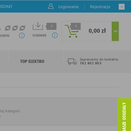
DZIAŁY
Logowanie
Rejestracja
0
0
0,00 zł
SCHOWEK
 KONTO
Zapraszamy do kontaktu
TOP ELEKTRO
782 802 803
j kategorii:
ę.