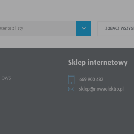
ZOBACZ WSZYS
Sklep internetowy
 i OWS
669 900 482
sklep@nowaelektro.pl
e