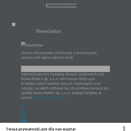
KONTAKTY DO ODDZIAŁÓW
Newsletter
Newsletter
Chcesz otrzymywać informacje o promocjach,
nowościach wpisz adres e-mail:
Administratorem Państwa danych osobowych jest
Nowa Elektro Sp. z o.o. Informacje dotyczące
przetwarzania Państwa danych osobowych oraz
zasady, na jakich odbywa się ich przetwarzanie przez
spółkę Nowa Elektro Sp. z o.o. znajdą Państwo w
naszej
Polityce prywatności
Twoja prywatność jest dla nas ważna!