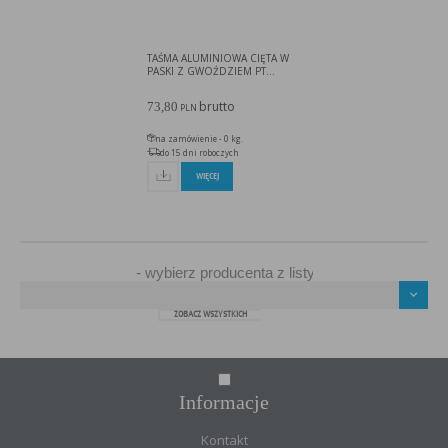
w taki sposób, aby blokować automatyczną obsługę plików „cookies” w ustawieniach przeglądarki
internetowej bądź informować o ich każdorazowym przesłaniu na urządzenie użytkownika.
Szczegółowe informacje o możliwości i sposobach obsługi plików „cookies” dostępne są w
ustawieniach oprogramowania (przeglądarki internetowej).
Ograniczenie stosowania plików „cookies”, może wpłynąć na niektóre funkcjonalności dostępne
TAŚMA ALUMINIOWA CIĘTA W
na stronie internetowej.
PASKI Z GWOŹDZIEM PT...
brutto
73,80
PLN
na zamówienie - 0 kg.
do 15 dni roboczych
WIĘCEJ
ZOBACZ WSZYSTKICH
Informacje
Kontakt