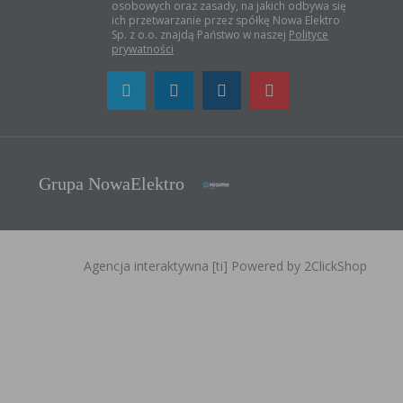
osobowych oraz zasady, na jakich odbywa się
ich przetwarzanie przez spółkę Nowa Elektro
Sp. z o.o. znajdą Państwo w naszej
Polityce
prywatności
Grupa NowaElektro
Agencja interaktywna
[ti]
Powered by
2ClickShop