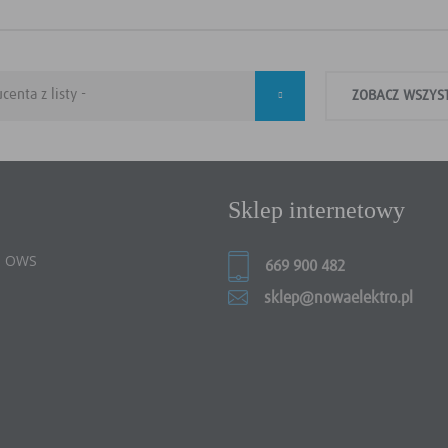
ZOBACZ WSZYS
Sklep internetowy
 i OWS
669 900 482
sklep@nowaelektro.pl
e