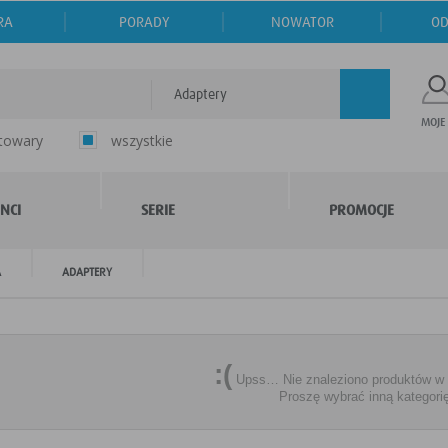
RA
PORADY
NOWATOR
OD
Adaptery
MOJE
 towary
wszystkie
NCI
SERIE
PROMOCJE
A
ADAPTERY
:(
Upss… Nie znaleziono produktów w te
Proszę wybrać inną kategori