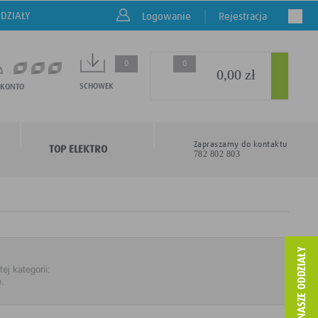
DZIAŁY
Logowanie
Rejestracja
0
0
0,00 zł
SCHOWEK
 KONTO
Zapraszamy do kontaktu
TOP ELEKTRO
782 802 803
j kategorii:
ę.