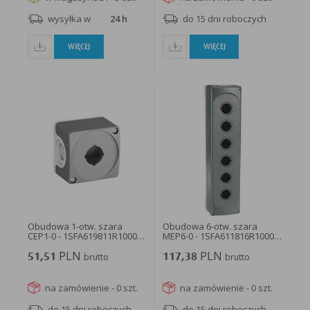
wysyłka w
24 h
do 15 dni roboczych
WIĘCEJ
WIĘCEJ
Obudowa 1-otw. szara
Obudowa 6-otw. szara
CEP1-0 - 1SFA619811R1000 -
MEP6-0 - 1SFA611816R1000 -
ABB
ABB
PLN
PLN
51,51
brutto
117,38
brutto
na zamówienie - 0 szt.
na zamówienie - 0 szt.
do 15 dni roboczych
do 15 dni roboczych