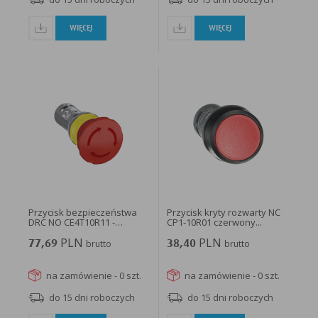
WIĘCEJ
WIĘCEJ
Przycisk bezpieczeństwa
Przycisk kryty rozwarty NC
DRC NO CE4T10R11 -
CP1-10R01 czerwony...
1SFA619550R1071...
PLN
PLN
77,69
brutto
38,40
brutto
na zamówienie - 0 szt.
na zamówienie - 0 szt.
do 15 dni roboczych
do 15 dni roboczych