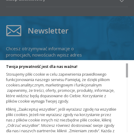
Newsletter
Chcesz otrzymywać informacje o
promocjach, nowościach wpisz adres
e-mail:
Twoja prywatność jest dla nas ważna!
Stosujemy pliki cookie w celu zapewnienia prawidłowego
funkcjonowania naszego serwisu Pamiętaj, że dzięki plikom
cookies analitycznym, marketingowym i funkcjonalnym
zapewnimy, że treści, oferty, promocje, produkty, informacje,
które widzisz będą dopasowane do Ciebie. Korzystanie z
plików cookie wymaga Twojej zgody.
Administratorem Państwa danych osobowych jest Nowa Elektro Sp. z
o.o. Informacje dotyczące przetwarzania Państwa danych osobowych
Kliknij „Zaakceptuj wszystkie”, jeśli wyrażasz zgodę na wszystkie
oraz zasady, na jakich odbywa się ich przetwarzanie przez spółkę
pliki cookies. Jeżeli nie wyrażasz zgody na korzystanie przez
Nowa Elektro Sp. z o.o. znajdą Państwo w naszej
Polityce prywatności
nas z plików cookie innych niż niezbędne pliki cookie, kliknij
„Odrzuć wszystkie”. Możesz również dostosować swoje zgody
dla nas i naszych partnerów, kliknij „Zmieniam zgody”. Każdą z