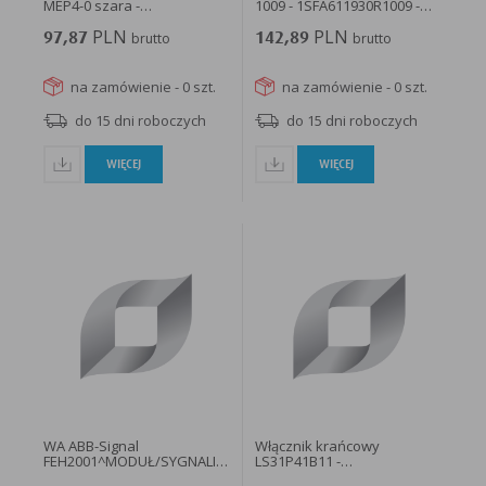
MEP4-0 szara -
1009 - 1SFA611930R1009 -
1SFA611814R1000...
ABB
PLN
PLN
97,87
brutto
142,89
brutto
na zamówienie - 0 szt.
na zamówienie - 0 szt.
do 15 dni roboczych
do 15 dni roboczych
WIĘCEJ
WIĘCEJ
WA ABB-Signal
Włącznik krańcowy
FEH2001^MODUŁ/SYGNALIZATOR
LS31P41B11 -
ALARMU...
1SBV010141R1211...