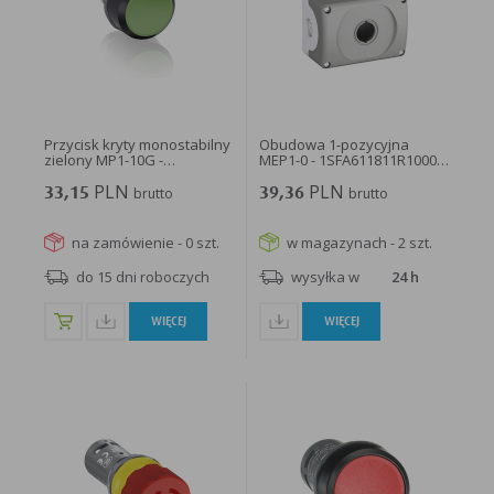
w taki sposób, aby blokować automatyczną obsługę plików „cookies” w ustawieniach przeglądarki
internetowej bądź informować o ich każdorazowym przesłaniu na urządzenie użytkownika.
Szczegółowe informacje o możliwości i sposobach obsługi plików „cookies” dostępne są w
ustawieniach oprogramowania (przeglądarki internetowej).
Ograniczenie stosowania plików „cookies”, może wpłynąć na niektóre funkcjonalności dostępne
na stronie internetowej.
Przycisk kryty monostabilny
Obudowa 1-pozycyjna
zielony MP1-10G -
MEP1-0 - 1SFA611811R1000 -
1SFA611100R1002...
ABB
PLN
PLN
33,15
brutto
39,36
brutto
na zamówienie - 0 szt.
w magazynach - 2 szt.
do 15 dni roboczych
wysyłka w
24 h
WIĘCEJ
WIĘCEJ