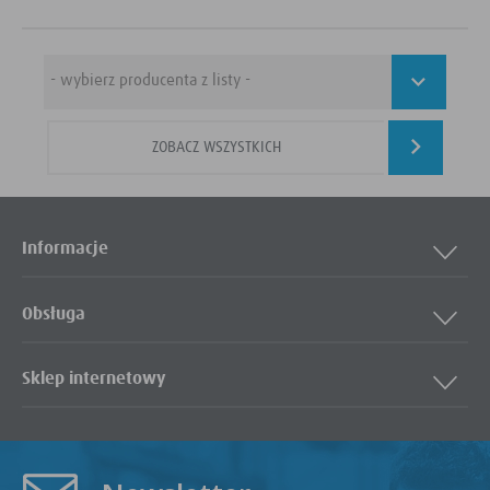
Cookie własne
cookie umieszczone bezpośrednio przez właściciela witryny jaka została
(first party cookie)
odwiedzona
Cookie zewnętrzne
cookie umieszczone przez zewnętrzne podmioty, których komponenty
(third-party cookie)
stron zostały wywołane przez właściciela witryny
Uwaga:
cookies mogą być wywołane przez administratora za pomocą skryptów, komponentów,
które znajdują się na serwerach partnera, umiejscowionych w innej lokalizacji – innym kraju
ZOBACZ WSZYSTKICH
lub nawet zupełnie innym systemie prawnym. W przypadku wywołania przez administratora
witryny komponentów serwisu pochodzących spoza systemu administratora mogą obowiązywać
inne standardowe zasady polityki cookies niż polityka prywatności / cookies administratora
witryny.
D. Ze względu na cel jakiemu służą:
Rodzaj
Opis
Informacje
Konfiguracji serwisu
umożliwiają ustawienia funkcji i usług w serwisie
Bezpieczeństwo i
umożliwiają weryfikację autentyczności oraz optymalizację wydajności
niezawodność serwisu
serwisu
Obsługa
Uwierzytelnianie
umożliwiają informowanie gdy użytkownik jest zalogowany, dzięki
czemu witryna może pokazywać odpowiednie informacje i funkcje
Stan sesji
umożliwiają zapisywanie informacji o tym, jak użytkownicy korzystają z
Sklep internetowy
witryny. Mogą one dotyczyć najczęściej odwiedzanych stron lub
ewentualnych komunikatów o błędach wyświetlanych na niektórych
stronach. Pliki cookie służące do zapisywania tzw. "stanu sesji"
pomagają ulepszać usługi i zwiększać komfort przeglądania stron
Procesy
umożliwiają sprawne działanie samej witryny oraz dostępnych na niej
funkcji
Reklamy
umożliwiają wyświetlanie reklam, które są bardziej interesujące dla