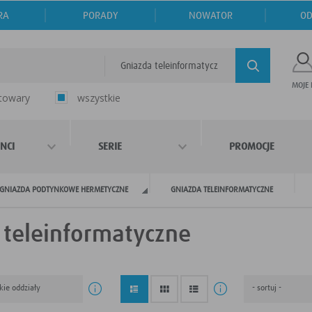
RA
PORADY
NOWATOR
OD
Gniazda teleinformatyczne
MOJE
 towary
wszystkie
NCI
SERIE
PROMOCJE
GNIAZDA PODTYNKOWE HERMETYCZNE
GNIAZDA TELEINFORMATYCZNE
 teleinformatyczne
kie oddziały
- sortuj -