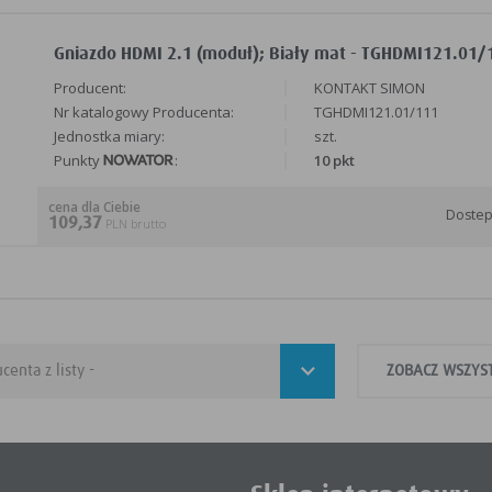
Gniazdo HDMI 2.1 (moduł); Biały mat - TGHDMI121.01
Producent:
KONTAKT SIMON
Nr katalogowy Producenta:
TGHDMI121.01/111
Jednostka miary:
szt.
Punkty
:
10 pkt
cena dla Ciebie
Doste
109,37
PLN brutto
ZOBACZ WSZYS