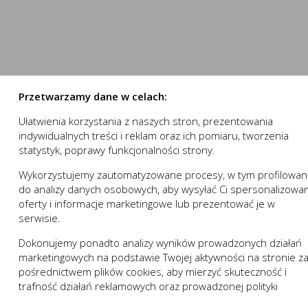
numer.
stron internetowych do preferencji użytkownika oraz optymalizac
nowania strony internetowej i umożliwiają Ci komfortowe k
e pomagają zrozumieć w jaki sposób użytkownik korzysta ze stron
nika.
 działania w celu m.in. dostosowania Twoich ustawień prefe
ystasz, może działać bez zakłóceń.
Przetwarzamy dane w celach:
Ułatwienia korzystania z naszych stron, prezentowania
 „sesyjne” oraz „stałe”. Pierwsze z nich są plikami tymczasowymi
indywidualnych treści i reklam oraz ich pomiaru, tworzenia
owania (przeglądarki internetowej). „Stałe” pliki pozostają na 
statystyk, poprawy funkcjonalności strony.
zez użytkownika.
wej zapamiętanie wprowadzonych przez Ciebie ustawień oraz 
trony internetowej, w tym w szczególności użytkowników strony 
Wykorzystujemy zautomatyzowane procesy, w tym profilowan
ZAPISZ WYBRANE
a:
do analizy danych osobowych, aby wysyłać Ci spersonalizowa
 komfort korzystania z funkcjonalności naszej strony popr
oferty i informacje marketingowe lub prezentować je w
ji usługi
izacyjne pliki cookies gwarantuje dostępność większej ilości
NIE ZGADZAM SIĘ
serwisie.
Opis
Dokonujemy ponadto analizy wyników prowadzonych działań
ZAAKCEPTUJ WSZYSTKIE
marketingowych na podstawie Twojej aktywności na stronie z
 niezbędne do prawidłowego funkcjonowania witryny lub funkcjona
pośrednictwem plików cookies, aby mierzyć skuteczność i
 dostosowywać do Twoich potrzeb.
Anuluj
trafność działań reklamowych oraz prowadzonej polityki
działania serwisu:
w zakresie wykorzystywania witryny internetowej, miejsca or
cenowej.