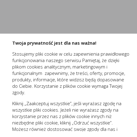
przechowywania ich na urządzeniu końcowym oraz unikalny 
Do czego używamy plików „cookies”?
Niezbędne (2)
Pliki „cookies” używane są w celu dostosowania zawartości 
Niezbędne pliki cookies służą do prawidłowego funkcjo
celu tworzenia anonimowych, zagregowanych statystyk, któr
zawartości, z wyłączeniem personalnej identyfikacji użytkow
Pliki cookies odpowiadają na podejmowane przez Ciebie
Więcej
formularzy. Dzięki plikom cookies strona, z której korz
Twoja prywatność jest dla nas ważna!
Jakich plików „cookies” używamy?
Stosujemy pliki cookie w celu zapewnienia prawidłowego
Stosowane są, co do zasady, dwa rodzaje plików „cookies” –
(1st‑party)
nowaelektropl_cookie_consent
funkcjonowania naszego serwisu Pamiętaj, że dzięki
wylogowania ze strony internetowej lub wyłączenia oprogram
Funkcjonalne i personalizacyjne
(1st‑party)
nowaelektropl_session
plikom cookies analitycznym, marketingowym i
plików „cookies” albo do momentu ich ręcznego usunięcia pr
Tego typu pliki cookies umożliwiają stronie interneto
funkcjonalnym zapewnimy, że treści, oferty, promocje,
Pliki „cookies” wykorzystywane przez partnerów operatora s
prezentowanych treści.
produkty, informacje, które widzisz będą dopasowane
Wyróżnić można szczegółowy podział cookies, ze względu n
do Ciebie. Korzystanie z plików cookie wymaga Twojej
Dzięki tym plikom cookies możemy zapewnić Ci większy
Więcej
zgody.
A. Rodzaje cookies ze względu na niezbędność do realizac
preferencji. Wyrażenie zgody na funkcjonalne i personal
Kliknij „Zaakceptuj wszystkie”, jeśli wyrażasz zgodę na
Rodzaj
wszystkie pliki cookies. Jeżeli nie wyrażasz zgody na
Analityczne (3)
korzystanie przez nas z plików cookie innych niż
Niezbędne
Są absolutnie
niezbędne pliki cookie, kliknij „Odrzuć wszystkie”.
Analityczne pliki cookies pomagają nam rozwijać się i
Możesz również dostosować swoje zgody dla nas i
Funkcjonalne
Są ważne dla 
Cookies analityczne pozwalają na uzyskanie informacji 
Więcej
naszych partnerów, kliknij „Zmieniam zgody”. Każdą z