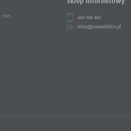
Sklep internetowy
 i OWS
669 900 482
sklep@nowaelektro.pl
e