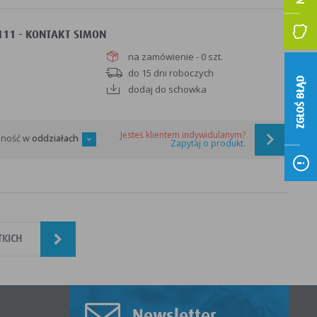
/111 - KONTAKT SIMON
na zamówienie - 0 szt.
do 15 dni roboczych
ZGŁOŚ BŁĄD
dodaj do schowka
Jesteś klientem indywidulanym?
pność w
oddziałach
Zapytaj o produkt.
TKICH
Newsletter