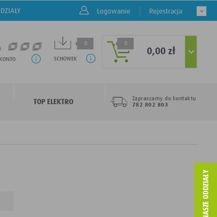
DZIAŁY
Logowanie
Rejestracja
0
0
0,00 zł
SCHOWEK
 KONTO
Zapraszamy do kontaktu
TOP ELEKTRO
782 802 803