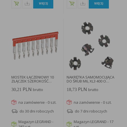
WIĘCEJ
WIĘCEJ
MOSTEK ŁĄCZENIOWY 10
NAKRĘTKA SAMOMOCUJĄCA
ZŁĄCZEK SZEROKOŚĆ
DO ŚRUB M6, XL3 400 O
5MM...
WYMIARACH...
PLN
PLN
30,21
18,73
brutto
brutto
na zamówienie - 0 szt.
na zamówienie - 0 szt.
do 30 dni roboczych
do 7 dni roboczych
Magazyn LEGRAND -
Magazyn LEGRAND - 17
282 szt.
szt.