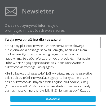
Newsletter
Chcesz otrzymywać informacje o
promocjach, nowościach wpisz adres
e-mail:
Twoja prywatność jest dla nas ważna!
Stosujemy pliki cookie w celu zapewnienia prawidłowego
funkcjonowania naszego serwisu Pamiętaj, że dzięki plikom
cookies analitycznym, marketingowym i funkcjonalnym
zapewnimy, że treści, oferty, promocje, produkty, informacje,
które widzisz będą dopasowane do Ciebie. Korzystanie z
plików cookie wymaga Twojej zgody.
Administratorem Państwa danych osobowych jest Nowa Elektro Sp. z
o.o. Informacje dotyczące przetwarzania Państwa danych osobowych
Kliknij „Zaakceptuj wszystkie”, jeśli wyrażasz zgodę na wszystkie
oraz zasady, na jakich odbywa się ich przetwarzanie przez spółkę
pliki cookies. Jeżeli nie wyrażasz zgody na korzystanie przez
Nowa Elektro Sp. z o.o. znajdą Państwo w naszej
Polityce prywatności
nas z plików cookie innych niż niezbędne pliki cookie, kliknij
„Odrzuć wszystkie”. Możesz również dostosować swoje zgody
dla nas i naszych partnerów, kliknij „Zmieniam zgody”. Każdą z
wyrażonych zgód możesz wycofać w każdym momencie,
ZAPISZ WYBRANE
Copyright 2023 by nowaelektro.pl. Wszelkie prawa
zmieniając wybrane ustawienia. Więcej informacji znajdziesz
OK, ZGADZAM SIĘ
Polityce prywatności,. Korzystanie z plików cookie we
zastrzeżone.
NIE ZGADZAM SIĘ