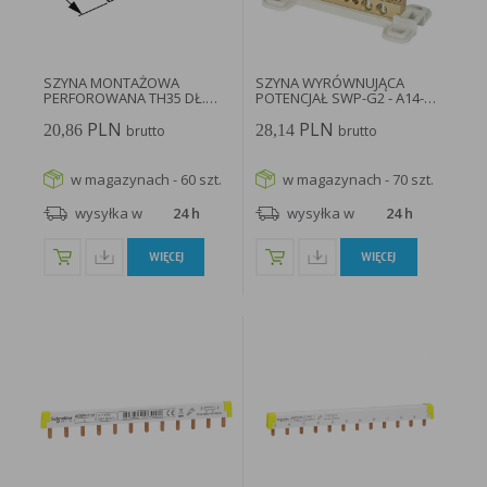
w taki sposób, aby blokować automatyczną obsługę plików „cookies” w ustawieniach przeglądarki
internetowej bądź informować o ich każdorazowym przesłaniu na urządzenie użytkownika.
Szczegółowe informacje o możliwości i sposobach obsługi plików „cookies” dostępne są w
ustawieniach oprogramowania (przeglądarki internetowej).
Ograniczenie stosowania plików „cookies”, może wpłynąć na niektóre funkcjonalności dostępne
na stronie internetowej.
SZYNA MONTAŻOWA
SZYNA WYRÓWNUJĄCA
PERFOROWANA TH35 DŁ.
POTENCJAŁ SWP-G2 - A14-
2000MM WYS...
6208...
PLN
PLN
20,86
28,14
brutto
brutto
w magazynach - 60 szt.
w magazynach - 70 szt.
wysyłka w
24 h
wysyłka w
24 h
WIĘCEJ
WIĘCEJ