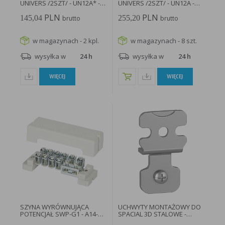
UNIVERS /2SZT/ - UN12A* -
UNIVERS /2SZT/ - UN12A -
HAGER
HAGER
PLN
PLN
145,04
255,20
brutto
brutto
w magazynach - 2 kpl.
w magazynach - 8 szt.
wysyłka w
24 h
wysyłka w
24 h
WIĘCEJ
WIĘCEJ
SZYNA WYRÓWNUJĄCA
UCHWYTY MONTAŻOWY DO
POTENCJAŁ SWP-G1 - A14-
SPACIAL 3D STALOWE -
6108...
NSYAEFPFSC...