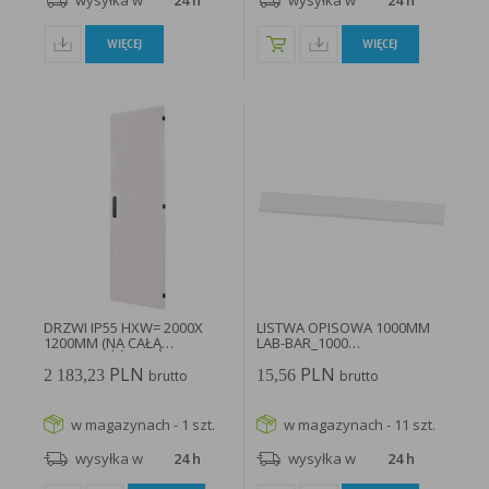
wysyłka w
24 h
wysyłka w
24 h
WIĘCEJ
WIĘCEJ
DRZWI IP55 HXW= 2000X
LISTWA OPISOWA 1000MM
1200MM (NA CAŁĄ
LAB-BAR_1000
SZEROKOŚĆ...
PRZEZROCZYSTY...
PLN
PLN
2 183,23
15,56
brutto
brutto
w magazynach - 1 szt.
w magazynach - 11 szt.
wysyłka w
24 h
wysyłka w
24 h