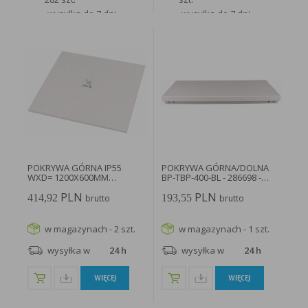
wysyłka do 7 dni
wysyłka do 7 dni
roboczych
roboczych
WIĘCEJ
WIĘCEJ
POKRYWA GÓRNA IP55
POKRYWA GÓRNA/DOLNA
WXD= 1200X600MM
BP-TBP-400-BL - 286698 -
XSPTC1206 - 284314...
EATON
PLN
PLN
414,92
193,55
brutto
brutto
w magazynach - 2 szt.
w magazynach - 1 szt.
wysyłka w
24 h
wysyłka w
24 h
WIĘCEJ
WIĘCEJ