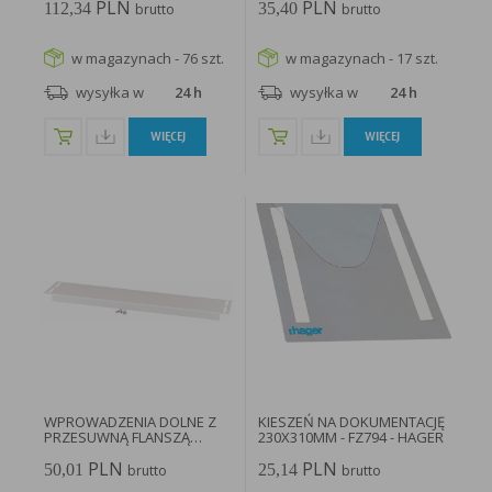
PLN
PLN
112,34
35,40
brutto
brutto
w magazynach - 76 szt.
w magazynach - 17 szt.
wysyłka w
24 h
wysyłka w
24 h
WIĘCEJ
WIĘCEJ
WPROWADZENIA DOLNE Z
KIESZEŃ NA DOKUMENTACJĘ
PRZESUWNĄ FLANSZĄ
230X310MM - FZ794 - HAGER
XSPBAC0602...
PLN
PLN
50,01
25,14
brutto
brutto