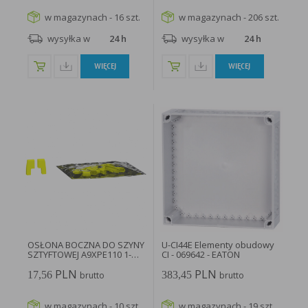
w magazynach - 16 szt.
w magazynach - 206 szt.
wysyłka w
24 h
wysyłka w
24 h
WIĘCEJ
WIĘCEJ
OSŁONA BOCZNA DO SZYNY
U-CI44E Elementy obudowy
SZTYFTOWEJ A9XPE110 1-
CI - 069642 - EATON
BIEGUNOWA...
PLN
PLN
17,56
383,45
brutto
brutto
w magazynach - 10 szt.
w magazynach - 19 szt.