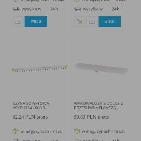
wysyłka w
24 h
wysyłka w
24 h
WIĘCEJ
WIĘCEJ
SZYNA SZTYFTOWA
WPROWADZENIE DOLNE Z
A9XPH324 100A 3-
PRZESUWNĄ FLANSZĄ
BIEGUNOWA 24 MODUŁY...
XSPBAC0802...
PLN
PLN
62,24
59,83
brutto
brutto
w magazynach - 7 szt.
w magazynach - 18 szt.