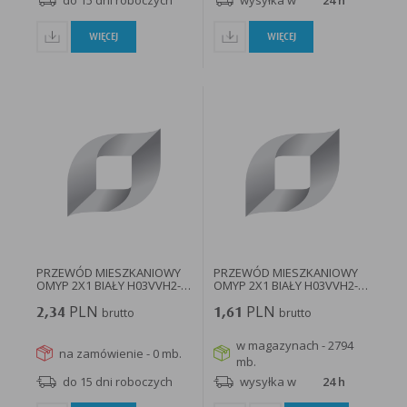
do 15 dni roboczych
wysyłka w
24 h
WIĘCEJ
WIĘCEJ
PRZEWÓD MIESZKANIOWY
PRZEWÓD MIESZKANIOWY
OMYP 2X1 BIAŁY H03VVH2-
OMYP 2X1 BIAŁY H03VVH2-
F...
F...
PLN
PLN
2,34
brutto
1,61
brutto
w magazynach - 2794
na zamówienie - 0 mb.
mb.
do 15 dni roboczych
wysyłka w
24 h