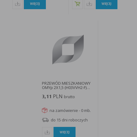
WIĘCEJ
WIĘCEJ
PRZEWÓD MIESZKANIOWY
OMYp 2X1,5 (H03VVH2-F)
czarny...
PLN
3,11
brutto
na zamówienie - 0 mb.
do 15 dni roboczych
WIĘCEJ