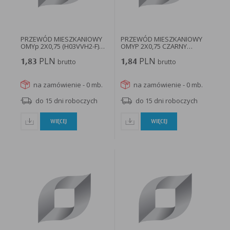
w taki sposób, aby blokować automatyczną obsługę plików „cookies” w ustawieniach przeglądarki
internetowej bądź informować o ich każdorazowym przesłaniu na urządzenie użytkownika.
Szczegółowe informacje o możliwości i sposobach obsługi plików „cookies” dostępne są w
ustawieniach oprogramowania (przeglądarki internetowej).
Ograniczenie stosowania plików „cookies”, może wpłynąć na niektóre funkcjonalności dostępne
na stronie internetowej.
PRZEWÓD MIESZKANIOWY
PRZEWÓD MIESZKANIOWY
OMYp 2X0,75 (H03VVH2-F)
OMYP 2X0,75 CZARNY
czarny...
H03VVH2-F...
PLN
PLN
1,83
brutto
1,84
brutto
na zamówienie - 0 mb.
na zamówienie - 0 mb.
do 15 dni roboczych
do 15 dni roboczych
WIĘCEJ
WIĘCEJ