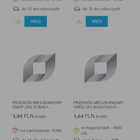
do 15 dni roboczych
do 15 dni roboczych
WIĘCEJ
WIĘCEJ
PRZEWÓD MIESZKANIOWY
PRZEWÓD MIESZKANIOWY
OMYP 2X0,75 BIAŁY
OMYp 2X1 (H03VVH2-F) -
H03VVH2-F...
OMYP...
PLN
PLN
1,84
brutto
1,64
brutto
w magazynach - 4900
na zamówienie - 0 mb.
mb.