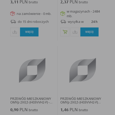
PLN
PLN
3,11
brutto
2,37
brutto
w magazynach - 2484
na zamówienie - 0 mb.
mb.
do 15 dni roboczych
wysyłka w
24 h
WIĘCEJ
WIĘCEJ
PRZEWÓD MIESZKANIOWY
PRZEWÓD MIESZKANIOWY
OMYp 2X0,5 (H03VVH2-F) -
OMYp 2X0,5 (H03VVH2-F)
OMYP...
BĘBEN...
PLN
PLN
0,90
brutto
1,46
brutto