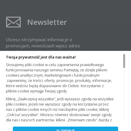
Newsletter
Chcesz otrzymywać informacje o
promocjach, nowościach wpisz adres
e-mail:
Twoja prywatność jest dla nas ważna!
Stosujemy pliki cookie w celu zapewnienia prawidłowego
funkcjonowania naszego serwisu Pamiętaj, że dzięki plikom
cookies analitycznym, marketingowym i funkcjonalnym
zapewnimy, że treści, oferty, promocje, produkty, informacje,
które widzisz będą dopasowane do Ciebie. Korzystanie z
plików cookie wymaga Twojej zgody.
Administratorem Państwa danych osobowych jest Nowa Elektro Sp. z
o.o. Informacje dotyczące przetwarzania Państwa danych osobowych
Kliknij „Zaakceptuj wszystkie”, jeśli wyrażasz zgodę na wszystkie
oraz zasady, na jakich odbywa się ich przetwarzanie przez spółkę
pliki cookies. Jeżeli nie wyrażasz zgody na korzystanie przez
Nowa Elektro Sp. z o.o. znajdą Państwo w naszej
Polityce prywatności
nas z plików cookie innych niż niezbędne pliki cookie, kliknij
„Odrzuć wszystkie”. Możesz również dostosować swoje zgody
dla nas i naszych partnerów, kliknij „Zmieniam zgody”. Każdą z
wyrażonych zgód możesz wycofać w każdym momencie,
ZAPISZ WYBRANE
Copyright 2023 by nowaelektro.pl. Wszelkie prawa
zmieniając wybrane ustawienia. Więcej informacji znajdziesz
OK, ZGADZAM SIĘ