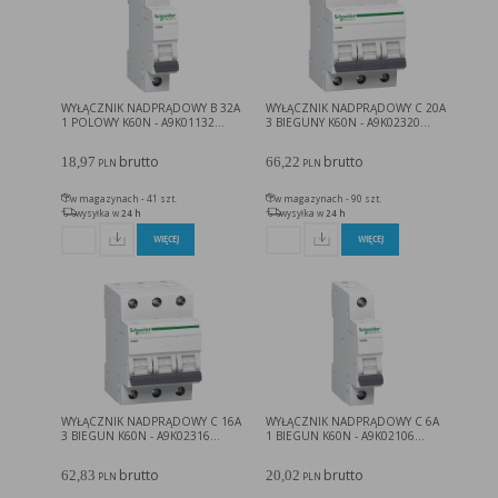
w taki sposób, aby blokować automatyczną obsługę plików „cookies” w ustawieniach przeglądarki
internetowej bądź informować o ich każdorazowym przesłaniu na urządzenie użytkownika.
Szczegółowe informacje o możliwości i sposobach obsługi plików „cookies” dostępne są w
ustawieniach oprogramowania (przeglądarki internetowej).
Ograniczenie stosowania plików „cookies”, może wpłynąć na niektóre funkcjonalności dostępne
na stronie internetowej.
WYŁĄCZNIK NADPRĄDOWY B 32A
WYŁĄCZNIK NADPRĄDOWY C 20A
1 POLOWY K60N - A9K01132...
3 BIEGUNY K60N - A9K02320...
brutto
brutto
18,97
66,22
PLN
PLN
w magazynach - 41 szt.
w magazynach - 90 szt.
wysyłka w
24 h
wysyłka w
24 h
WIĘCEJ
WIĘCEJ
WYŁĄCZNIK NADPRĄDOWY C 16A
WYŁĄCZNIK NADPRĄDOWY C 6A
3 BIEGUN K60N - A9K02316...
1 BIEGUN K60N - A9K02106...
brutto
brutto
62,83
20,02
PLN
PLN