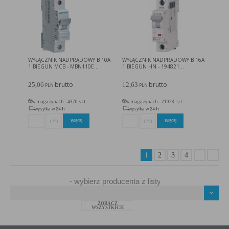
WYŁĄCZNIK NADPRĄDOWY B 10A
WYŁĄCZNIK NADPRĄDOWY B 16A
1 BIEGUN MCB - MBN110E...
1 BIEGUN HN - 194821...
brutto
brutto
25,06
12,63
PLN
PLN
w magazynach - 4370 szt.
w magazynach - 21928 szt.
wysyłka w
24 h
wysyłka w
24 h
WIĘCEJ
WIĘCEJ
1
2
3
4
ZOBACZ
WSZYSTKICH