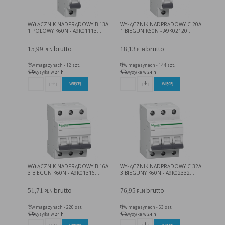
WYŁĄCZNIK NADPRĄDOWY B 13A
WYŁĄCZNIK NADPRĄDOWY C 20A
1 POLOWY K60N - A9K01113...
1 BIEGUN K60N - A9K02120...
brutto
brutto
15,99
18,13
PLN
PLN
w magazynach - 12 szt.
w magazynach - 144 szt.
wysyłka w
24 h
wysyłka w
24 h
WIĘCEJ
WIĘCEJ
WYŁĄCZNIK NADPRĄDOWY B 16A
WYŁĄCZNIK NADPRĄDOWY C 32A
3 BIEGUN K60N - A9K01316...
3 BIEGUNY K60N - A9K02332...
brutto
brutto
51,71
76,95
PLN
PLN
w magazynach - 220 szt.
w magazynach - 53 szt.
wysyłka w
24 h
wysyłka w
24 h