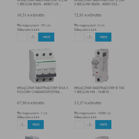
WYŁĄCZNIK NADPRĄDOWY B 25A
WYŁĄCZNIK NADPRĄDOWY B 32A
1 BIEGUN K60N - A9K01125...
3 BIEGUNY K60N - A9K01332...
brutto
brutto
16,51
72,91
PLN
PLN
w magazynach - 181 szt.
w magazynach - 9 szt.
wysyłka w
24 h
wysyłka w
24 h
WIĘCEJ
WIĘCEJ
WYŁĄCZNIK NADPRĄDOWY B 6A 3
WYŁĄCZNIK NADPRĄDOWY B 10A
POLOWY CHARAKTERYSTYKA...
1 BIEGUN HN - 194819...
brutto
brutto
67,90
13,37
PLN
PLN
w magazynach - 1 szt.
w magazynach - 10088 szt.
wysyłka w
24 h
wysyłka w
24 h
WIĘCEJ
WIĘCEJ