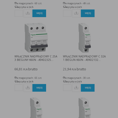
w magazynach - 60 szt.
w magazynach - 49 szt.
wysyłka w
24 h
wysyłka w
24 h
WIĘCEJ
WIĘCEJ
WYŁĄCZNIK NADPRĄDOWY C 25A
WYŁĄCZNIK NADPRĄDOWY C 32A
3 BIEGUNY K60N - A9K02325...
1 BIEGUN K60N - A9K02132...
brutto
brutto
66,81
21,94
PLN
PLN
w magazynach - 65 szt.
w magazynach - 30 szt.
wysyłka w
24 h
wysyłka w
24 h
WIĘCEJ
WIĘCEJ