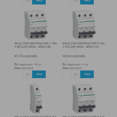
WIĘCEJ
WIĘCEJ
WYŁĄCZNIK NADPRĄDOWY C 40A
WYŁĄCZNIK NADPRĄDOWY B 10A
3 BIEGUNY K60N - A9K02340...
3 POLOWY K60N - A9K01310...
brutto
brutto
93,78
58,94
PLN
PLN
w magazynach - 18 szt.
w magazynach - 5 szt.
wysyłka w
24 h
wysyłka w
24 h
WIĘCEJ
WIĘCEJ