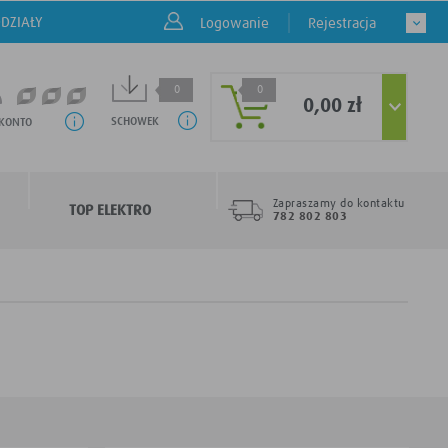
DZIAŁY
Logowanie
Rejestracja
0
0
0,00 zł
SCHOWEK
 KONTO
Zapraszamy do kontaktu
TOP ELEKTRO
782 802 803