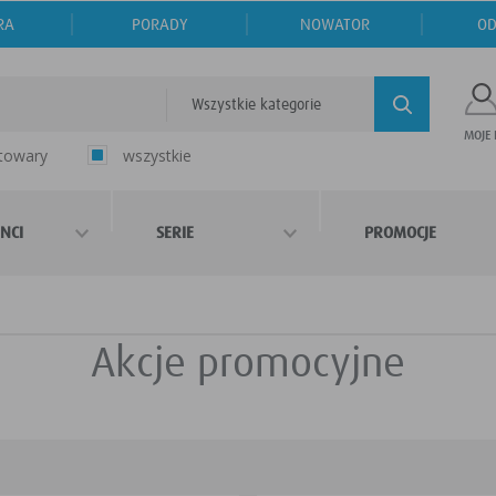
RA
PORADY
NOWATOR
OD
Wszystkie kategorie
MOJE
 towary
wszystkie
NCI
SERIE
PROMOCJE
Akcje promocyjne