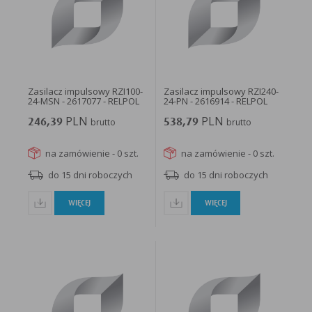
w taki sposób, aby blokować automatyczną obsługę plików „cookies” w ustawieniach przeglądarki
internetowej bądź informować o ich każdorazowym przesłaniu na urządzenie użytkownika.
Szczegółowe informacje o możliwości i sposobach obsługi plików „cookies” dostępne są w
ustawieniach oprogramowania (przeglądarki internetowej).
Ograniczenie stosowania plików „cookies”, może wpłynąć na niektóre funkcjonalności dostępne
na stronie internetowej.
Zasilacz impulsowy RZI100-
Zasilacz impulsowy RZI240-
24-MSN - 2617077 - RELPOL
24-PN - 2616914 - RELPOL
PLN
PLN
246,39
brutto
538,79
brutto
na zamówienie - 0 szt.
na zamówienie - 0 szt.
do 15 dni roboczych
do 15 dni roboczych
WIĘCEJ
WIĘCEJ